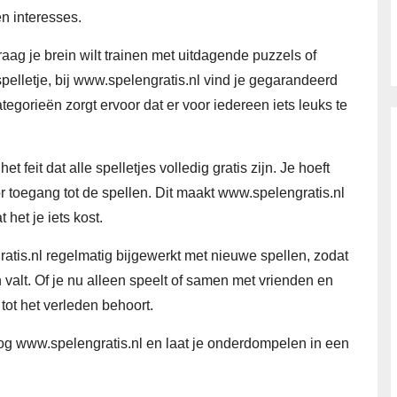
en interesses.
raag je brein wilt trainen met uitdagende puzzels of
elletje, bij www.spelengratis.nl vind je gegarandeerd
ategorieën zorgt ervoor dat er voor iedereen iets leuks te
 feit dat alle spelletjes volledig gratis zijn. Je hoeft
r toegang tot de spellen. Dit maakt www.spelengratis.nl
het je iets kost.
atis.nl regelmatig bijgewerkt met nieuwe spellen, zodat
 valt. Of je nu alleen speelt of samen met vrienden en
 tot het verleden behoort.
 www.spelengratis.nl en laat je onderdompelen in een