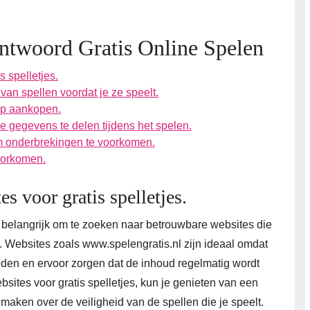
antwoord Gratis Online Spelen
 spelletjes.
an spellen voordat je ze speelt.
pp aankopen.
e gegevens te delen tijdens het spelen.
m onderbrekingen te voorkomen.
oorkomen.
s voor gratis spelletjes.
het belangrijk om te zoeken naar betrouwbare websites die
n. Websites zoals www.spelengratis.nl zijn ideaal omdat
eden en ervoor zorgen dat de inhoud regelmatig wordt
sites voor gratis spelletjes, kun je genieten van een
maken over de veiligheid van de spellen die je speelt.