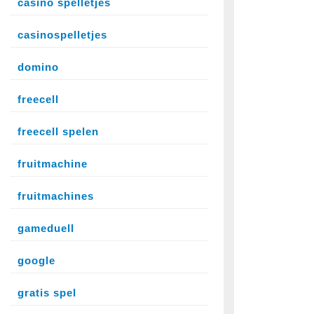
casino spelletjes
casinospelletjes
domino
freecell
freecell spelen
fruitmachine
fruitmachines
gameduell
google
gratis spel