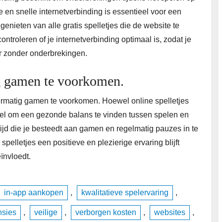
 en snelle internetverbinding is essentieel voor een
genieten van alle gratis spelletjes die de website te
ontroleren of je internetverbinding optimaal is, zodat je
r zonder onderbrekingen.
g gamen te voorkomen.
ermatig gamen te voorkomen. Hoewel online spelletjes
ieel om een gezonde balans te vinden tussen spelen en
 tijd die je besteedt aan gamen en regelmatig pauzes in te
spelletjes een positieve en plezierige ervaring blijft
ïnvloedt.
in-app aankopen
,
kwalitatieve spelervaring
,
nsies
,
veilige
,
verborgen kosten
,
websites
,