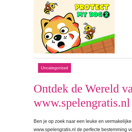
Uncategorized
Ontdek de Wereld van
www.spelengratis.nl
Ben je op zoek naar een leuke en vermakelijke 
www.spelengratis.nl de perfecte bestemming vo