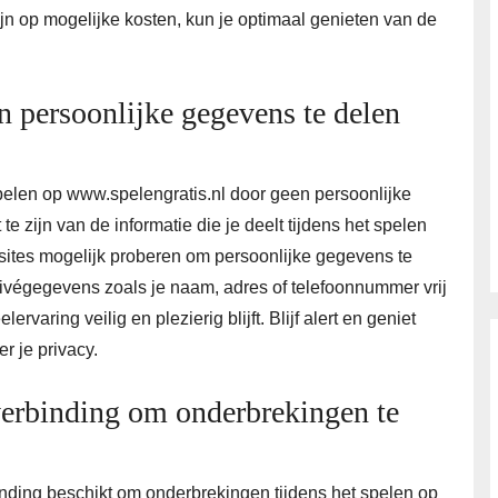
zijn op mogelijke kosten, kun je optimaal genieten van de
n persoonlijke gegevens te delen
spelen op www.spelengratis.nl door geen persoonlijke
e zijn van de informatie die je deelt tijdens het spelen
ites mogelijk proberen om persoonlijke gegevens te
rivégegevens zoals je naam, adres of telefoonnummer vrij
ervaring veilig en plezierig blijft. Blijf alert en geniet
r je privacy.
verbinding om onderbrekingen te
inding beschikt om onderbrekingen tijdens het spelen op