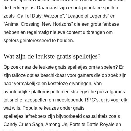
de bedrieger is. Daarnaast zijn er ook populaire spellen
zoals “Call of Duty: Warzone”, “League of Legends” en
“Animal Crossing: New Horizons” die een grote fanbase
hebben en regelmatig nieuwe content uitbrengen om
spelers geïnteresseerd te houden.
Wat zijn de leukste gratis spelletjes?
Op zoek naar de leukste gratis spelletjes om te spelen? Er
zijn talloze opties beschikbaar voor gamers die op zoek zijn
naar vermakelijke en kosteloze ervaringen. Van
avontuurlijke platformspellen en strategische puzzelgames
tot snelle racespellen en meeslepende RPG’s, er is voor elk
wat wils. Populaire keuzes onder gratis
spelletjesliefhebbers zijn bijvoorbeeld casual titels zoals
Candy Crush Saga, Among Us, Fortnite Battle Royale en