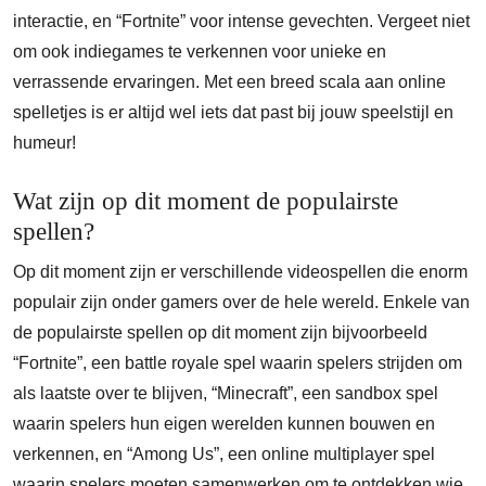
interactie, en “Fortnite” voor intense gevechten. Vergeet niet
om ook indiegames te verkennen voor unieke en
verrassende ervaringen. Met een breed scala aan online
spelletjes is er altijd wel iets dat past bij jouw speelstijl en
humeur!
Wat zijn op dit moment de populairste
spellen?
Op dit moment zijn er verschillende videospellen die enorm
populair zijn onder gamers over de hele wereld. Enkele van
de populairste spellen op dit moment zijn bijvoorbeeld
“Fortnite”, een battle royale spel waarin spelers strijden om
als laatste over te blijven, “Minecraft”, een sandbox spel
waarin spelers hun eigen werelden kunnen bouwen en
verkennen, en “Among Us”, een online multiplayer spel
waarin spelers moeten samenwerken om te ontdekken wie