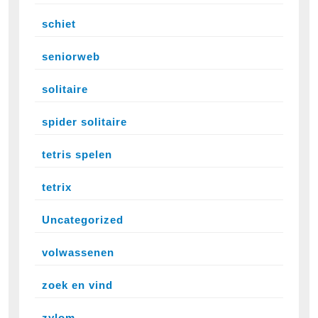
schiet
seniorweb
solitaire
spider solitaire
tetris spelen
tetrix
Uncategorized
volwassenen
zoek en vind
zylom