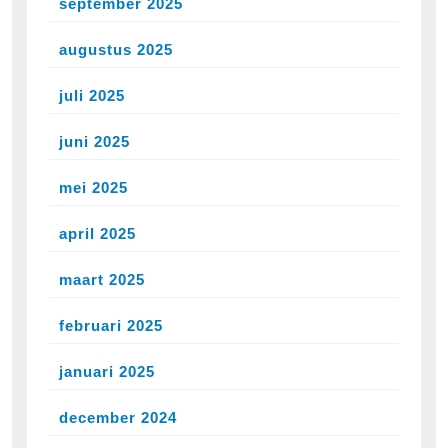
september 2025
augustus 2025
juli 2025
juni 2025
mei 2025
april 2025
maart 2025
februari 2025
januari 2025
december 2024