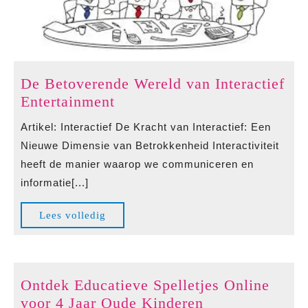
De Betoverende Wereld van Interactief
De
Entertainment
Betoverende
Artikel: Interactief De Kracht van Interactief: Een
Wereld
Nieuwe Dimensie van Betrokkenheid Interactiviteit
van
heeft de manier waarop we communiceren en
Interactief
informatie[...]
Entertainment
Lees
Lees volledig
volledig
Ontdek Educatieve Spelletjes Online
Ontdek
voor 4 Jaar Oude Kinderen