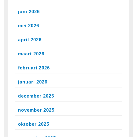
juni 2026
mei 2026
april 2026
maart 2026
februari 2026
januari 2026
december 2025
november 2025
oktober 2025