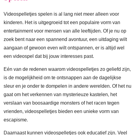
Videospelletjes spelen is al lang niet meer alleen voor
kinderen. Het is uitgegroeid tot een populaire vorm van
entertainment voor mensen van alle leeftijden. Of je nu op
zoek bent naar een spannend avontuur, een uitdaging wilt
aangaan of gewoon even wilt ontspannen, er is altijd wel
een videospel dat bij jouw interesses past.
Eén van de redenen waarom videospelletjes zo geliefd zijn,
is de mogelijkheid om te ontsnappen aan de dagelijkse
sleur en je onder te dompelen in andere werelden. Of het nu
gaat om het verkennen van mysterieuze kastelen, het
verslaan van boosaardige monsters of het racen tegen
vrienden, videospelletjes bieden een unieke vorm van
escapisme.
Daarnaast kunnen videospelletjes ook educatief zijn. Veel