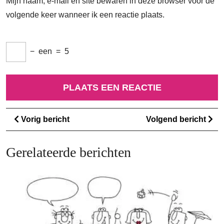
Mijn naam, e-mail en site bewaren in deze browser voor de
volgende keer wanneer ik een reactie plaats.
−
een
=
5
Berichtnavigatie
Vorig
Vo
Vorig bericht
Volgend bericht
bericht
ber
Gerelateerde berichten