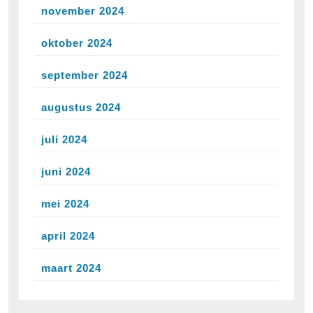
november 2024
oktober 2024
september 2024
augustus 2024
juli 2024
juni 2024
mei 2024
april 2024
maart 2024