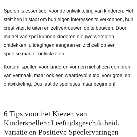
Spelen is essentieel voor de ontwikkeling van kinderen. Het
stelt hen in staat om hun eigen interesses te verkennen, hun
creativiteit te uiten en zelfvertrouwen op te bouwen. Door
middel van spel kunnen kinderen nieuwe werelden
ontdekken, uitdagingen aangaan en zichzelf op een
speelse manier ontwikkelen.
Kortom, spellen voor kinderen vormen niet alleen een bron
van vermaak, maar ook een waardevolle tool voor groei en
ontwikkeling. Dus laat de spelletjes maar beginnen!
6 Tips voor het Kiezen van
Kinderspellen: Leeftijdsgeschiktheid,
Variatie en Positieve Speelervaringen