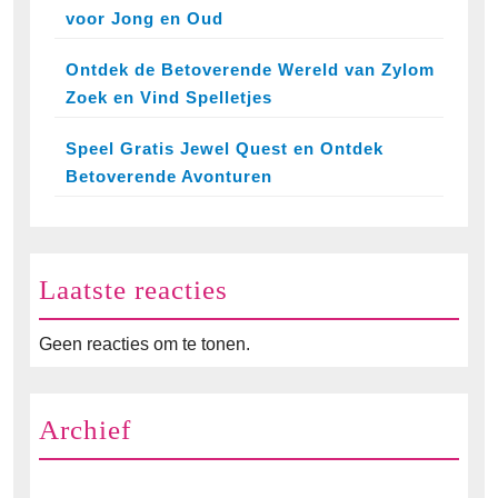
voor Jong en Oud
Ontdek de Betoverende Wereld van Zylom
Zoek en Vind Spelletjes
Speel Gratis Jewel Quest en Ontdek
Betoverende Avonturen
Laatste reacties
Geen reacties om te tonen.
Archief