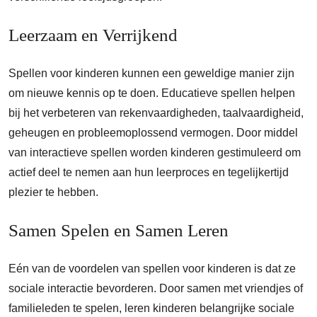
Leerzaam en Verrijkend
Spellen voor kinderen kunnen een geweldige manier zijn
om nieuwe kennis op te doen. Educatieve spellen helpen
bij het verbeteren van rekenvaardigheden, taalvaardigheid,
geheugen en probleemoplossend vermogen. Door middel
van interactieve spellen worden kinderen gestimuleerd om
actief deel te nemen aan hun leerproces en tegelijkertijd
plezier te hebben.
Samen Spelen en Samen Leren
Eén van de voordelen van spellen voor kinderen is dat ze
sociale interactie bevorderen. Door samen met vriendjes of
familieleden te spelen, leren kinderen belangrijke sociale