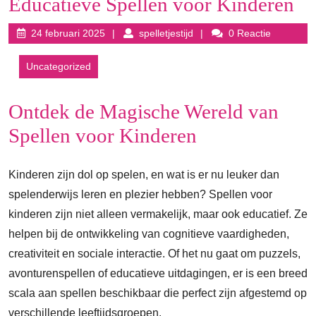
Educatieve Spellen voor Kinderen
24
spelletjestijd
24 februari 2025
spelletjestijd
0 Reactie
februari
2025
Uncategorized
Ontdek de Magische Wereld van
Spellen voor Kinderen
Kinderen zijn dol op spelen, en wat is er nu leuker dan
spelenderwijs leren en plezier hebben? Spellen voor
kinderen zijn niet alleen vermakelijk, maar ook educatief. Ze
helpen bij de ontwikkeling van cognitieve vaardigheden,
creativiteit en sociale interactie. Of het nu gaat om puzzels,
avonturenspellen of educatieve uitdagingen, er is een breed
scala aan spellen beschikbaar die perfect zijn afgestemd op
verschillende leeftijdsgroepen.