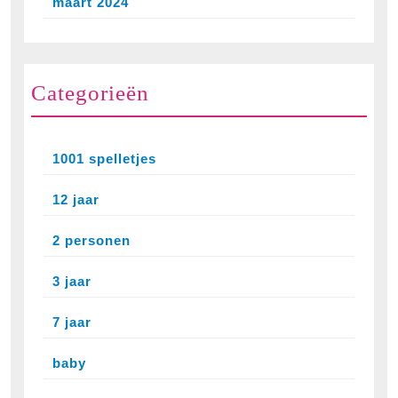
maart 2024
Categorieën
1001 spelletjes
12 jaar
2 personen
3 jaar
7 jaar
baby