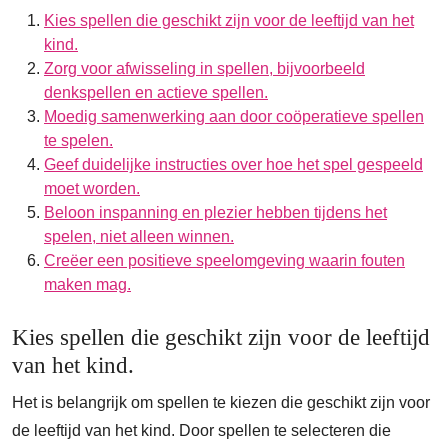
Kies spellen die geschikt zijn voor de leeftijd van het
kind.
Zorg voor afwisseling in spellen, bijvoorbeeld
denkspellen en actieve spellen.
Moedig samenwerking aan door coöperatieve spellen
te spelen.
Geef duidelijke instructies over hoe het spel gespeeld
moet worden.
Beloon inspanning en plezier hebben tijdens het
spelen, niet alleen winnen.
Creëer een positieve speelomgeving waarin fouten
maken mag.
Kies spellen die geschikt zijn voor de leeftijd
van het kind.
Het is belangrijk om spellen te kiezen die geschikt zijn voor
de leeftijd van het kind. Door spellen te selecteren die