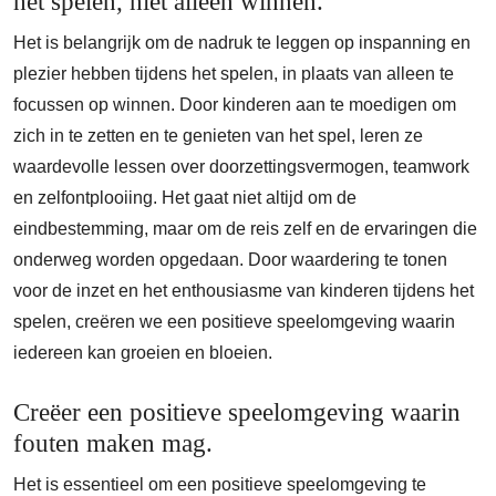
het spelen, niet alleen winnen.
Het is belangrijk om de nadruk te leggen op inspanning en
plezier hebben tijdens het spelen, in plaats van alleen te
focussen op winnen. Door kinderen aan te moedigen om
zich in te zetten en te genieten van het spel, leren ze
waardevolle lessen over doorzettingsvermogen, teamwork
en zelfontplooiing. Het gaat niet altijd om de
eindbestemming, maar om de reis zelf en de ervaringen die
onderweg worden opgedaan. Door waardering te tonen
voor de inzet en het enthousiasme van kinderen tijdens het
spelen, creëren we een positieve speelomgeving waarin
iedereen kan groeien en bloeien.
Creëer een positieve speelomgeving waarin
fouten maken mag.
Het is essentieel om een positieve speelomgeving te