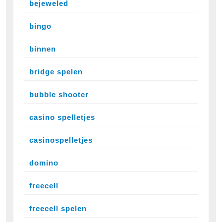
bejeweled
bingo
binnen
bridge spelen
bubble shooter
casino spelletjes
casinospelletjes
domino
freecell
freecell spelen