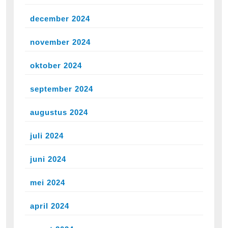
december 2024
november 2024
oktober 2024
september 2024
augustus 2024
juli 2024
juni 2024
mei 2024
april 2024