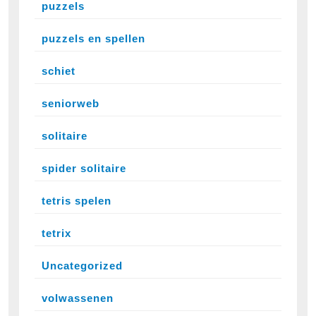
puzzels
puzzels en spellen
schiet
seniorweb
solitaire
spider solitaire
tetris spelen
tetrix
Uncategorized
volwassenen