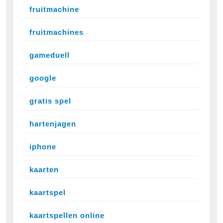
fruitmachine
fruitmachines
gameduell
google
gratis spel
hartenjagen
iphone
kaarten
kaartspel
kaartspellen online