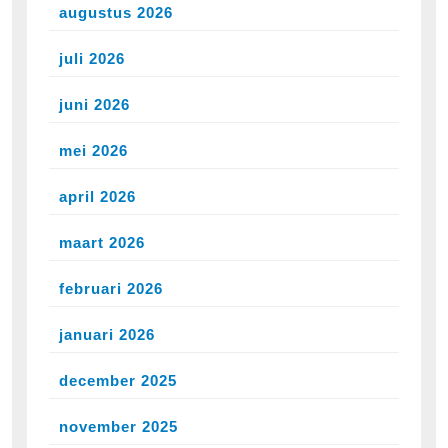
augustus 2026
juli 2026
juni 2026
mei 2026
april 2026
maart 2026
februari 2026
januari 2026
december 2025
november 2025