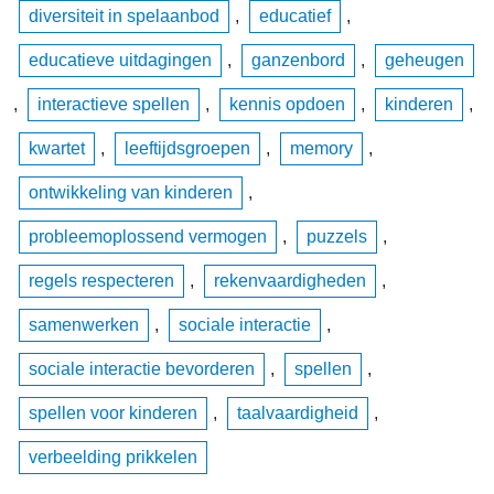
diversiteit in spelaanbod
,
educatief
,
educatieve uitdagingen
,
ganzenbord
,
geheugen
,
interactieve spellen
,
kennis opdoen
,
kinderen
,
kwartet
,
leeftijdsgroepen
,
memory
,
ontwikkeling van kinderen
,
probleemoplossend vermogen
,
puzzels
,
regels respecteren
,
rekenvaardigheden
,
samenwerken
,
sociale interactie
,
sociale interactie bevorderen
,
spellen
,
spellen voor kinderen
,
taalvaardigheid
,
verbeelding prikkelen