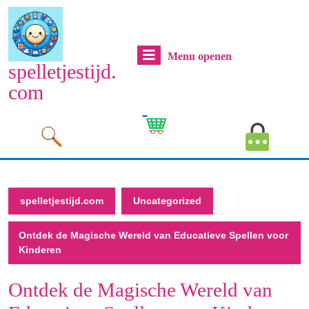
Naar
de
inhoud
Menu
Menu openen
gaan
spelletjestijd.
Naar
openen
com
de
inhoud
Cart
MyAcco
gaan
Image
Image
spelletjestijd.com
Uncategorized
Ontdek de Magische Wereld van Educatieve Spellen voor
Kinderen
Ontdek de Magische Wereld van