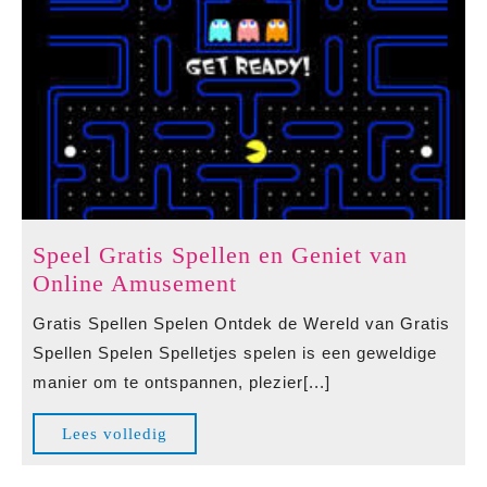
Speel Gratis Spellen en Geniet van
Speel
Online Amusement
Gratis
Gratis Spellen Spelen Ontdek de Wereld van Gratis
Spellen
Spellen Spelen Spelletjes spelen is een geweldige
en
manier om te ontspannen, plezier[...]
Geniet
van
Lees
Lees volledig
Online
volledig
Amusement