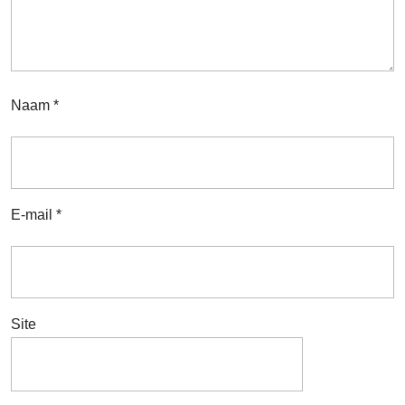
Naam
*
E-mail
*
Site