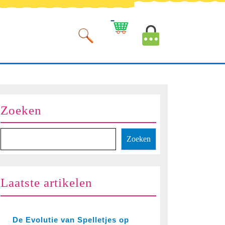
Cart
MyAccount
Image
Image
Zoeken
Zoeken
Laatste artikelen
De Evolutie van Spelletjes op