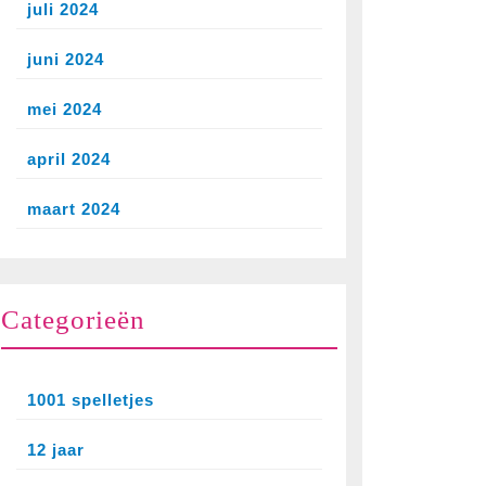
juli 2024
juni 2024
mei 2024
april 2024
maart 2024
Categorieën
1001 spelletjes
12 jaar