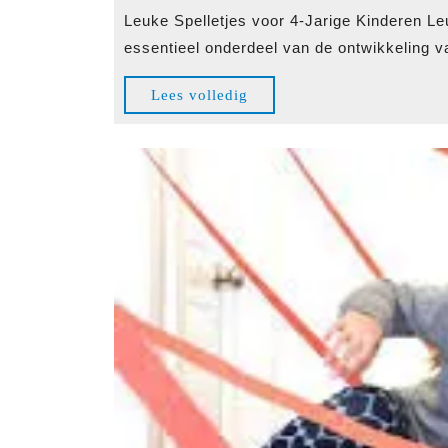
december
Leuke Spelletjes voor 4-Jarige Kinderen Le
2024
essentieel onderdeel van de ontwikkeling va
Lees
Lees volledig
volledig