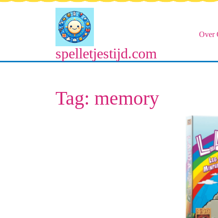
Naar
de
inhoud
Over 
gaan
spelletjestijd.com
Naar
de
inhoud
gaan
Tag:
memory