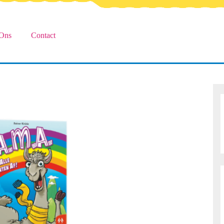
Ons
Contact