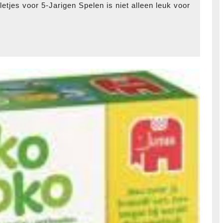
etjes voor 5-Jarigen Spelen is niet alleen leuk voor