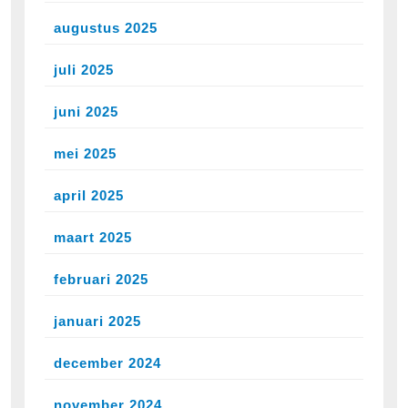
augustus 2025
juli 2025
juni 2025
mei 2025
april 2025
maart 2025
februari 2025
januari 2025
december 2024
november 2024