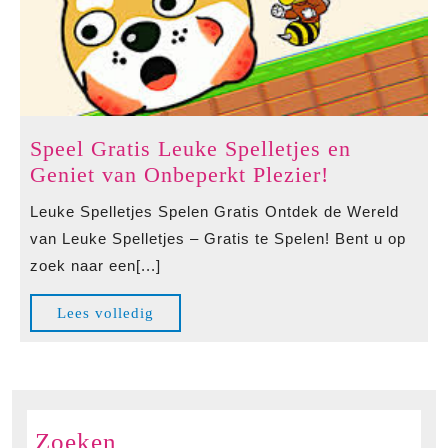
Speel Gratis Leuke Spelletjes en
Speel
Geniet van Onbeperkt Plezier!
Gratis
Leuke Spelletjes Spelen Gratis Ontdek de Wereld
Leuke
van Leuke Spelletjes – Gratis te Spelen! Bent u op
Spelletjes
zoek naar een[...]
en
Geniet
Lees
Lees volledig
van
volledig
Onbeperkt
Plezier!
Zoeken