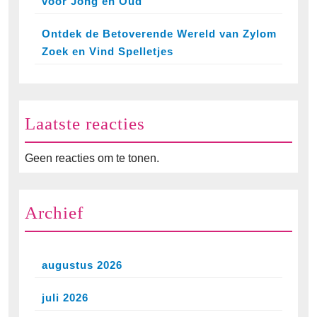
voor Jong en Oud
Ontdek de Betoverende Wereld van Zylom
Zoek en Vind Spelletjes
Laatste reacties
Geen reacties om te tonen.
Archief
augustus 2026
juli 2026