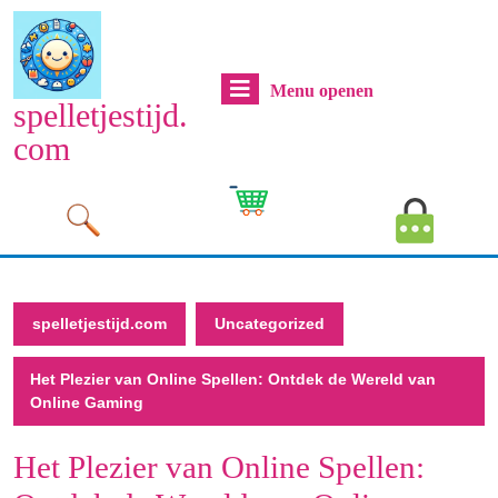
Naar
de
inhoud
Menu
Menu openen
gaan
spelletjestijd.
Naar
openen
com
de
inhoud
Cart
MyAcco
gaan
Image
Image
spelletjestijd.com
Uncategorized
Het Plezier van Online Spellen: Ontdek de Wereld van
Online Gaming
Het Plezier van Online Spellen: