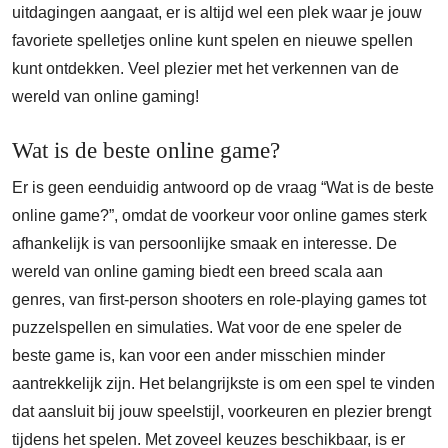
uitdagingen aangaat, er is altijd wel een plek waar je jouw
favoriete spelletjes online kunt spelen en nieuwe spellen
kunt ontdekken. Veel plezier met het verkennen van de
wereld van online gaming!
Wat is de beste online game?
Er is geen eenduidig antwoord op de vraag “Wat is de beste
online game?”, omdat de voorkeur voor online games sterk
afhankelijk is van persoonlijke smaak en interesse. De
wereld van online gaming biedt een breed scala aan
genres, van first-person shooters en role-playing games tot
puzzelspellen en simulaties. Wat voor de ene speler de
beste game is, kan voor een ander misschien minder
aantrekkelijk zijn. Het belangrijkste is om een spel te vinden
dat aansluit bij jouw speelstijl, voorkeuren en plezier brengt
tijdens het spelen. Met zoveel keuzes beschikbaar, is er