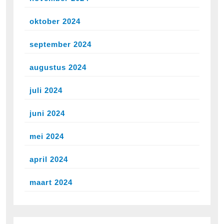
oktober 2024
september 2024
augustus 2024
juli 2024
juni 2024
mei 2024
april 2024
maart 2024