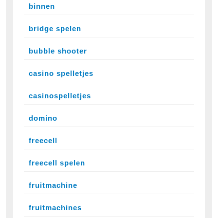
binnen
bridge spelen
bubble shooter
casino spelletjes
casinospelletjes
domino
freecell
freecell spelen
fruitmachine
fruitmachines