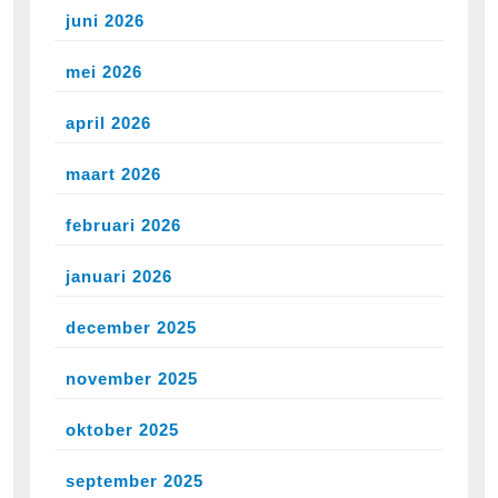
juni 2026
mei 2026
april 2026
maart 2026
februari 2026
januari 2026
december 2025
november 2025
oktober 2025
september 2025