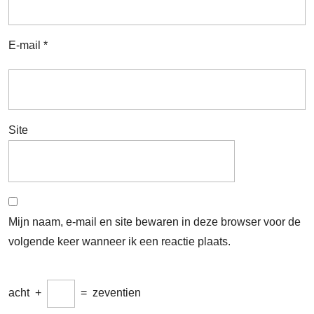
E-mail
*
Site
Mijn naam, e-mail en site bewaren in deze browser voor de
volgende keer wanneer ik een reactie plaats.
acht
+
=
zeventien