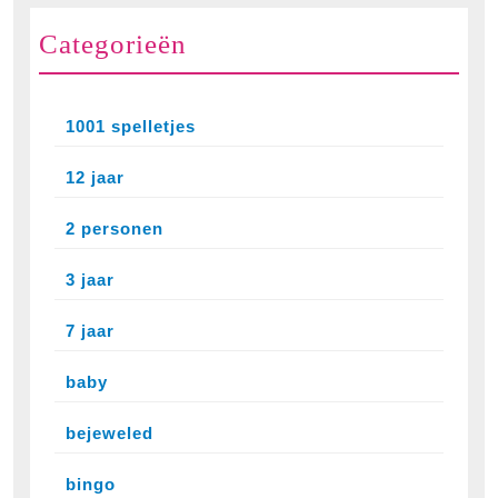
Categorieën
1001 spelletjes
12 jaar
2 personen
3 jaar
7 jaar
baby
bejeweled
bingo