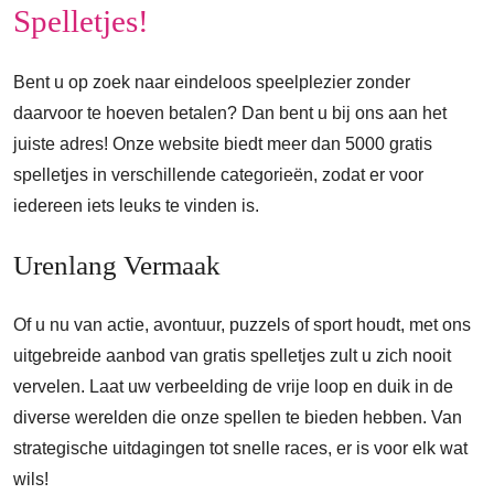
Spelletjes!
Bent u op zoek naar eindeloos speelplezier zonder
daarvoor te hoeven betalen? Dan bent u bij ons aan het
juiste adres! Onze website biedt meer dan 5000 gratis
spelletjes in verschillende categorieën, zodat er voor
iedereen iets leuks te vinden is.
Urenlang Vermaak
Of u nu van actie, avontuur, puzzels of sport houdt, met ons
uitgebreide aanbod van gratis spelletjes zult u zich nooit
vervelen. Laat uw verbeelding de vrije loop en duik in de
diverse werelden die onze spellen te bieden hebben. Van
strategische uitdagingen tot snelle races, er is voor elk wat
wils!