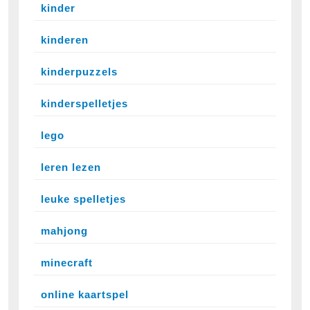
kinder
kinderen
kinderpuzzels
kinderspelletjes
lego
leren lezen
leuke spelletjes
mahjong
minecraft
online kaartspel