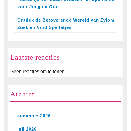
voor Jong en Oud
Ontdek de Betoverende Wereld van Zylom
Zoek en Vind Spelletjes
Laatste reacties
Geen reacties om te tonen.
Archief
augustus 2026
juli 2026