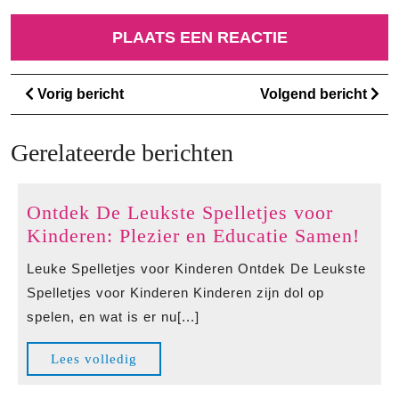
Berichtnavigatie
Vorig
Vo
Vorig bericht
Volgend bericht
bericht
ber
Gerelateerde berichten
Ontdek De Leukste Spelletjes voor
Ont
Kinderen: Plezier en Educatie Samen!
De
Leuke Spelletjes voor Kinderen Ontdek De Leukste
Leuk
Spelletjes voor Kinderen Kinderen zijn dol op
Spel
spelen, en wat is er nu[...]
voor
Kind
Lees
Lees volledig
Plez
volledig
en