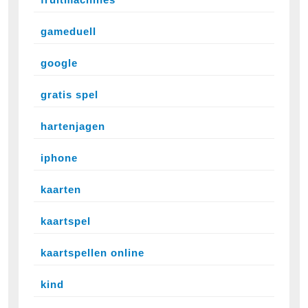
gameduell
google
gratis spel
hartenjagen
iphone
kaarten
kaartspel
kaartspellen online
kind