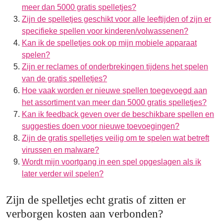
meer dan 5000 gratis spelletjes?
Zijn de spelletjes geschikt voor alle leeftijden of zijn er
specifieke spellen voor kinderen/volwassenen?
Kan ik de spelletjes ook op mijn mobiele apparaat
spelen?
Zijn er reclames of onderbrekingen tijdens het spelen
van de gratis spelletjes?
Hoe vaak worden er nieuwe spellen toegevoegd aan
het assortiment van meer dan 5000 gratis spelletjes?
Kan ik feedback geven over de beschikbare spellen en
suggesties doen voor nieuwe toevoegingen?
Zijn de gratis spelletjes veilig om te spelen wat betreft
virussen en malware?
Wordt mijn voortgang in een spel opgeslagen als ik
later verder wil spelen?
Zijn de spelletjes echt gratis of zitten er
verborgen kosten aan verbonden?