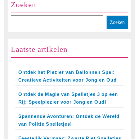
Zoeken
Zoeken
Laatste artikelen
Ontdek het Plezier van Ballonnen Spel:
Creatieve Activiteiten voor Jong en Oud
Ontdek de Magie van Spelletjes 3 op een
Rij: Speelplezier voor Jong en Oud!
Spannende Avonturen: Ontdek de Wereld
van Politie Spelletjes!
Feestelijk Vermaak: Zwarte Piet Spelletjes