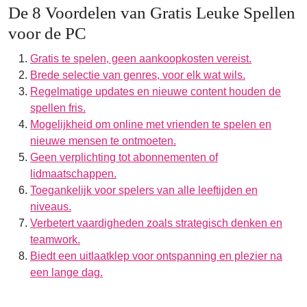
De 8 Voordelen van Gratis Leuke Spellen
voor de PC
Gratis te spelen, geen aankoopkosten vereist.
Brede selectie van genres, voor elk wat wils.
Regelmatige updates en nieuwe content houden de
spellen fris.
Mogelijkheid om online met vrienden te spelen en
nieuwe mensen te ontmoeten.
Geen verplichting tot abonnementen of
lidmaatschappen.
Toegankelijk voor spelers van alle leeftijden en
niveaus.
Verbetert vaardigheden zoals strategisch denken en
teamwork.
Biedt een uitlaatklep voor ontspanning en plezier na
een lange dag.