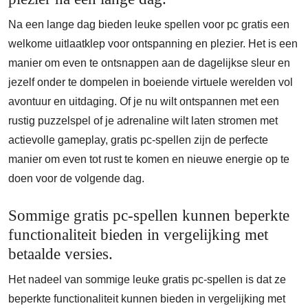
Na een lange dag bieden leuke spellen voor pc gratis een
welkome uitlaatklep voor ontspanning en plezier. Het is een
manier om even te ontsnappen aan de dagelijkse sleur en
jezelf onder te dompelen in boeiende virtuele werelden vol
avontuur en uitdaging. Of je nu wilt ontspannen met een
rustig puzzelspel of je adrenaline wilt laten stromen met
actievolle gameplay, gratis pc-spellen zijn de perfecte
manier om even tot rust te komen en nieuwe energie op te
doen voor de volgende dag.
Sommige gratis pc-spellen kunnen beperkte
functionaliteit bieden in vergelijking met
betaalde versies.
Het nadeel van sommige leuke gratis pc-spellen is dat ze
beperkte functionaliteit kunnen bieden in vergelijking met