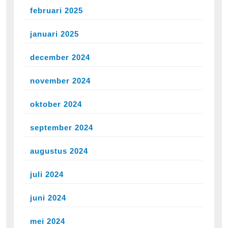
februari 2025
januari 2025
december 2024
november 2024
oktober 2024
september 2024
augustus 2024
juli 2024
juni 2024
mei 2024