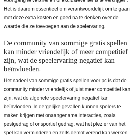
voortgang te versnellen of exclusieve items te verkrijgen.
Het is daarom essentieel om verantwoordelijk om te gaan
met deze extra kosten en goed na te denken over de
waarde die ze toevoegen aan de spelervaring.
De community van sommige gratis spellen
kan minder vriendelijk of meer competitief
zijn, wat de speelervaring negatief kan
beïnvloeden.
Het nadeel van sommige gratis spellen voor pc is dat de
community minder vriendelijk of juist meer competitief kan
zijn, wat de algehele speelervaring negatief kan
beïnvloeden. In dergelijke gevallen kunnen spelers te
maken krijgen met onaangename interacties, zoals
pestgedrag of onsportief gedrag, wat het plezier van het
spel kan verminderen en zelfs demotiverend kan werken.