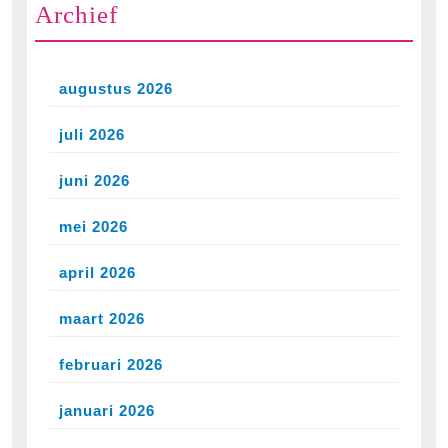
Archief
augustus 2026
juli 2026
juni 2026
mei 2026
april 2026
maart 2026
februari 2026
januari 2026