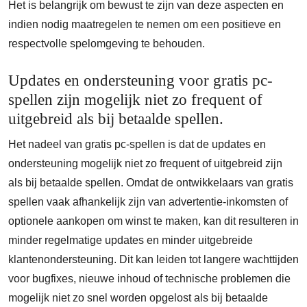
Het is belangrijk om bewust te zijn van deze aspecten en
indien nodig maatregelen te nemen om een positieve en
respectvolle spelomgeving te behouden.
Updates en ondersteuning voor gratis pc-
spellen zijn mogelijk niet zo frequent of
uitgebreid als bij betaalde spellen.
Het nadeel van gratis pc-spellen is dat de updates en
ondersteuning mogelijk niet zo frequent of uitgebreid zijn
als bij betaalde spellen. Omdat de ontwikkelaars van gratis
spellen vaak afhankelijk zijn van advertentie-inkomsten of
optionele aankopen om winst te maken, kan dit resulteren in
minder regelmatige updates en minder uitgebreide
klantenondersteuning. Dit kan leiden tot langere wachttijden
voor bugfixes, nieuwe inhoud of technische problemen die
mogelijk niet zo snel worden opgelost als bij betaalde