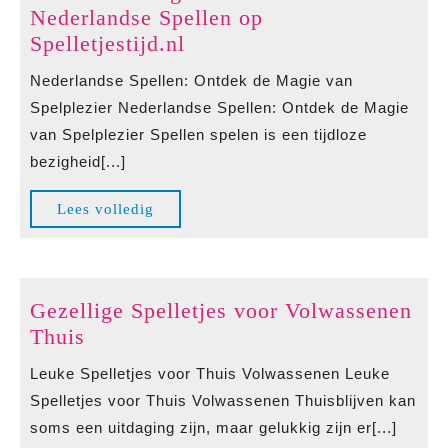
Nederlandse Spellen op
Ontdek
Spelletjestijd.nl
de
Nederlandse Spellen: Ontdek de Magie van
Magische
Spelplezier Nederlandse Spellen: Ontdek de Magie
Wereld
van Spelplezier Spellen spelen is een tijdloze
van
bezigheid[...]
Nederlandse
Spellen
Lees
Lees volledig
op
volledig
Spelletjestijd.nl
Gezellige Spelletjes voor Volwassenen
Gezellige
Thuis
Spelletjes
Leuke Spelletjes voor Thuis Volwassenen Leuke
voor
Spelletjes voor Thuis Volwassenen Thuisblijven kan
Volwassenen
soms een uitdaging zijn, maar gelukkig zijn er[...]
Thuis