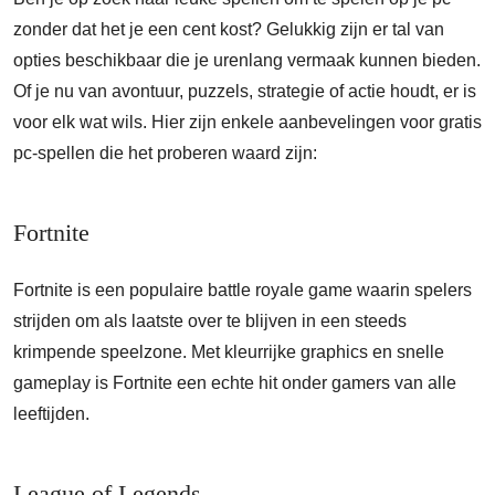
zonder dat het je een cent kost? Gelukkig zijn er tal van
opties beschikbaar die je urenlang vermaak kunnen bieden.
Of je nu van avontuur, puzzels, strategie of actie houdt, er is
voor elk wat wils. Hier zijn enkele aanbevelingen voor gratis
pc-spellen die het proberen waard zijn:
Fortnite
Fortnite is een populaire battle royale game waarin spelers
strijden om als laatste over te blijven in een steeds
krimpende speelzone. Met kleurrijke graphics en snelle
gameplay is Fortnite een echte hit onder gamers van alle
leeftijden.
League of Legends