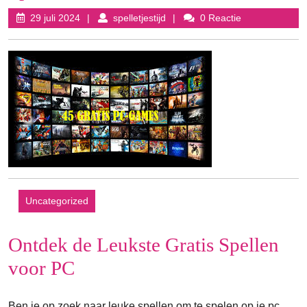
29
spelletjestijd
29 juli 2024
spelletjestijd
0 Reactie
juli
2024
Uncategorized
Ontdek de Leukste Gratis Spellen
voor PC
Ben je op zoek naar leuke spellen om te spelen op je pc