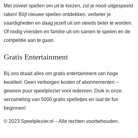
Met zoveel spellen om uit te kiezen, zul je nooit uitgespeeld
raken! Blijf nieuwe spellen ontdekken, verbeter je
vaardigheden en daag jezelf uit om steeds beter te worden.
Of nodig vrienden en familie uit om samen te spelen en de
competitie aan te gaan.
Gratis Entertainment
Bij ons draait alles om gratis entertainment van hoge
kwaliteit. Geen verborgen kosten of abonnementen –
gewoon puur speelplezier voor iedereen. Duik in onze
verzameling van 5000 gratis spelletjes en laat de fun
beginnen!
© 2023 Speelplezier.nl – Alle rechten voorbehouden.