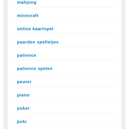
mahjong
minecraft
online kaartspel
paarden spelletjes
patience
patience spelen
peuter
piano
poker
poki