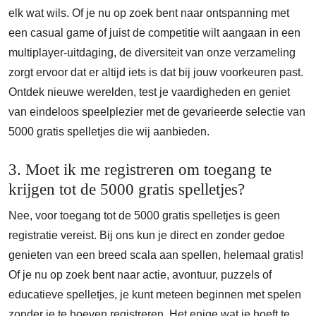
elk wat wils. Of je nu op zoek bent naar ontspanning met
een casual game of juist de competitie wilt aangaan in een
multiplayer-uitdaging, de diversiteit van onze verzameling
zorgt ervoor dat er altijd iets is dat bij jouw voorkeuren past.
Ontdek nieuwe werelden, test je vaardigheden en geniet
van eindeloos speelplezier met de gevarieerde selectie van
5000 gratis spelletjes die wij aanbieden.
3. Moet ik me registreren om toegang te
krijgen tot de 5000 gratis spelletjes?
Nee, voor toegang tot de 5000 gratis spelletjes is geen
registratie vereist. Bij ons kun je direct en zonder gedoe
genieten van een breed scala aan spellen, helemaal gratis!
Of je nu op zoek bent naar actie, avontuur, puzzels of
educatieve spelletjes, je kunt meteen beginnen met spelen
zonder je te hoeven registreren. Het enige wat je hoeft te