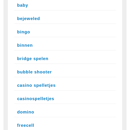
baby
bejeweled
bingo
binnen
bridge spelen
bubble shooter
casino spelletjes
casinospelletjes
domino
freecell