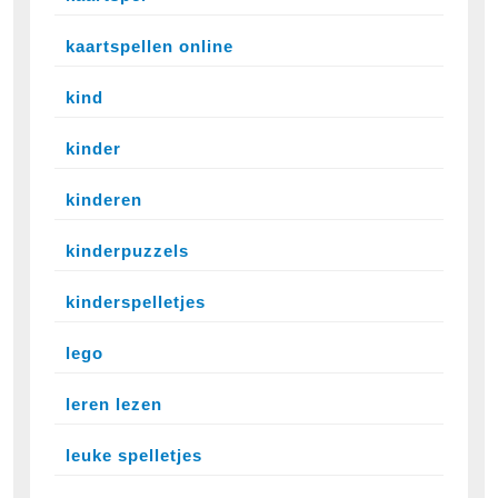
kaartspellen online
kind
kinder
kinderen
kinderpuzzels
kinderspelletjes
lego
leren lezen
leuke spelletjes