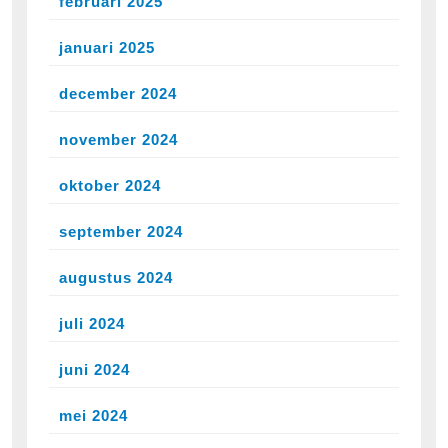
februari 2025
januari 2025
december 2024
november 2024
oktober 2024
september 2024
augustus 2024
juli 2024
juni 2024
mei 2024