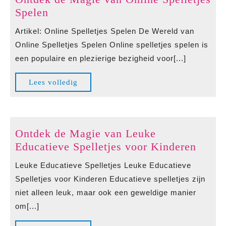
Ontdek
Spelen
de
Artikel: Online Spelletjes Spelen De Wereld van
Magie
Online Spelletjes Spelen Online spelletjes spelen is
van
een populaire en plezierige bezigheid voor[...]
Online
Spelletjes
Lees
Lees volledig
Spelen
volledig
Ontdek de Magie van Leuke
Ontde
Educatieve Spelletjes voor Kinderen
de
Leuke Educatieve Spelletjes Leuke Educatieve
Magi
Spelletjes voor Kinderen Educatieve spelletjes zijn
van
niet alleen leuk, maar ook een geweldige manier
Leuke
om[...]
Educa
Spelle