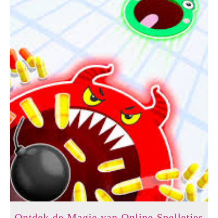
Ontdek de Magie van Online Spelletjes