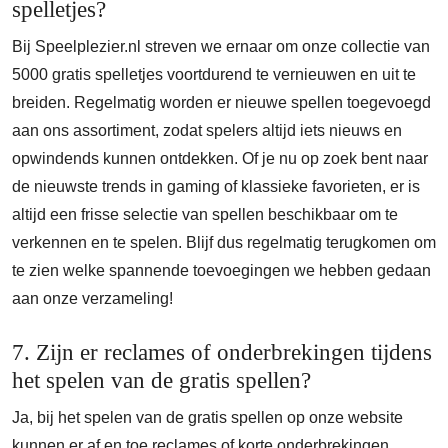
spelletjes?
Bij Speelplezier.nl streven we ernaar om onze collectie van
5000 gratis spelletjes voortdurend te vernieuwen en uit te
breiden. Regelmatig worden er nieuwe spellen toegevoegd
aan ons assortiment, zodat spelers altijd iets nieuws en
opwindends kunnen ontdekken. Of je nu op zoek bent naar
de nieuwste trends in gaming of klassieke favorieten, er is
altijd een frisse selectie van spellen beschikbaar om te
verkennen en te spelen. Blijf dus regelmatig terugkomen om
te zien welke spannende toevoegingen we hebben gedaan
aan onze verzameling!
7. Zijn er reclames of onderbrekingen tijdens
het spelen van de gratis spellen?
Ja, bij het spelen van de gratis spellen op onze website
kunnen er af en toe reclames of korte onderbrekingen