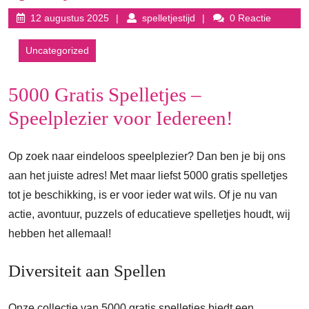
12
spelletjestijd
12 augustus 2025
spelletjestijd
0 Reactie
augustus
2025
Uncategorized
5000 Gratis Spelletjes –
Speelplezier voor Iedereen!
Op zoek naar eindeloos speelplezier? Dan ben je bij ons
aan het juiste adres! Met maar liefst 5000 gratis spelletjes
tot je beschikking, is er voor ieder wat wils. Of je nu van
actie, avontuur, puzzels of educatieve spelletjes houdt, wij
hebben het allemaal!
Diversiteit aan Spellen
Onze collectie van 5000 gratis spelletjes biedt een