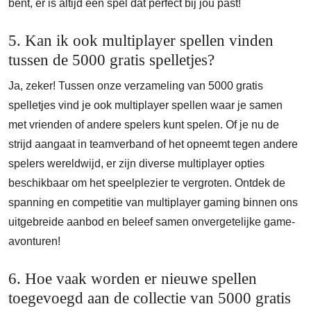
bent, er is altijd een spel dat perfect bij jou past!
5. Kan ik ook multiplayer spellen vinden
tussen de 5000 gratis spelletjes?
Ja, zeker! Tussen onze verzameling van 5000 gratis
spelletjes vind je ook multiplayer spellen waar je samen
met vrienden of andere spelers kunt spelen. Of je nu de
strijd aangaat in teamverband of het opneemt tegen andere
spelers wereldwijd, er zijn diverse multiplayer opties
beschikbaar om het speelplezier te vergroten. Ontdek de
spanning en competitie van multiplayer gaming binnen ons
uitgebreide aanbod en beleef samen onvergetelijke game-
avonturen!
6. Hoe vaak worden er nieuwe spellen
toegevoegd aan de collectie van 5000 gratis