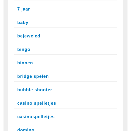
7 jaar
baby
bejeweled
bingo
binnen
bridge spelen
bubble shooter
casino spelletjes
casinospelletjes
domino