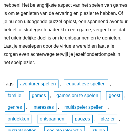
hebben! Het belangrijkste aspect van het spelen van games
is om te genieten van de ervaring en plezier te hebben. Of
je nu een uitdagende puzzel oplost, een spannend avontuur
beleeft of strategisch nadenkt in een game, vergeet niet dat
het uiteindelijke doel is om te ontspannen en te genieten.
Laat je meeslepen door de virtuele wereld en laat alle
zorgen even achterwege terwijl je jezelf onderdompelt in
het spelplezier.
Tags:
avonturenspellen
,
educatieve spellen
,
familie
,
games
,
games om te spelen
,
geest
,
genres
,
interesses
,
multispeler spellen
,
ontdekken
,
ontspannen
,
pauzes
,
plezier
,
puzzelspellen
,
sociale interactie
,
stijlen
,