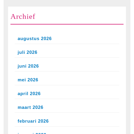
Archief
augustus 2026
juli 2026
juni 2026
mei 2026
april 2026
maart 2026
februari 2026