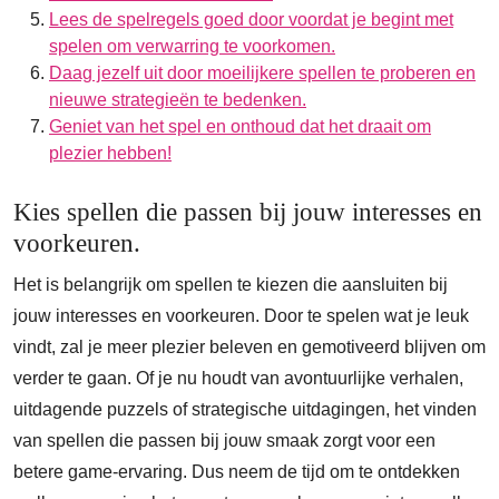
Lees de spelregels goed door voordat je begint met
spelen om verwarring te voorkomen.
Daag jezelf uit door moeilijkere spellen te proberen en
nieuwe strategieën te bedenken.
Geniet van het spel en onthoud dat het draait om
plezier hebben!
Kies spellen die passen bij jouw interesses en
voorkeuren.
Het is belangrijk om spellen te kiezen die aansluiten bij
jouw interesses en voorkeuren. Door te spelen wat je leuk
vindt, zal je meer plezier beleven en gemotiveerd blijven om
verder te gaan. Of je nu houdt van avontuurlijke verhalen,
uitdagende puzzels of strategische uitdagingen, het vinden
van spellen die passen bij jouw smaak zorgt voor een
betere game-ervaring. Dus neem de tijd om te ontdekken