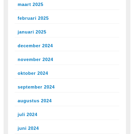
maart 2025
februari 2025
januari 2025
december 2024
november 2024
oktober 2024
september 2024
augustus 2024
juli 2024
juni 2024