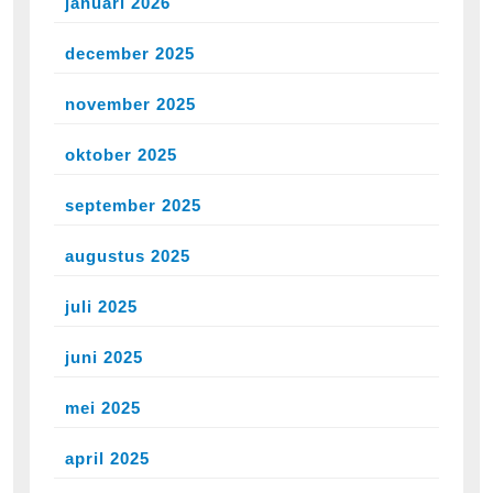
januari 2026
december 2025
november 2025
oktober 2025
september 2025
augustus 2025
juli 2025
juni 2025
mei 2025
april 2025