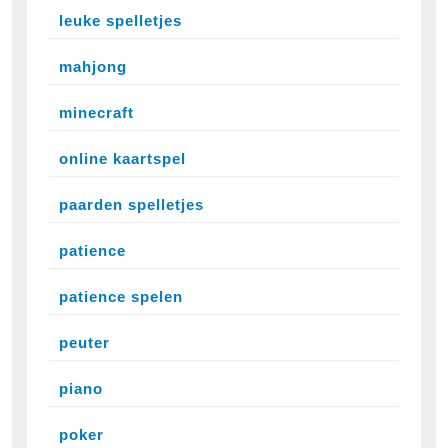
leuke spelletjes
mahjong
minecraft
online kaartspel
paarden spelletjes
patience
patience spelen
peuter
piano
poker