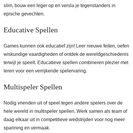
slim, bouw een leger op en versla je tegenstanders in
epische gevechten.
Educative Spellen
Games kunnen ook educatief zijn! Leer nieuwe feiten, oefen
wiskundige vaardigheden of ontdek de wereldgeschiedenis
terwijl je speelt. Educatieve spellen combineren plezier met
leren voor een verrijkende spelervaring.
Multispeler Spellen
Nodig vrienden uit of speel tegen andere spelers over de
hele wereld in multispeler spellen. Werk samen als team of
daag elkaar uit in competitieve wedstrijden voor nog meer
spanning en vermaak.