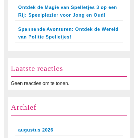
Ontdek de Magie van Spelletjes 3 op een
Rij: Speelplezier voor Jong en Oud!
Spannende Avonturen: Ontdek de Wereld
van Politie Spelletjes!
Laatste reacties
Geen reacties om te tonen.
Archief
augustus 2026