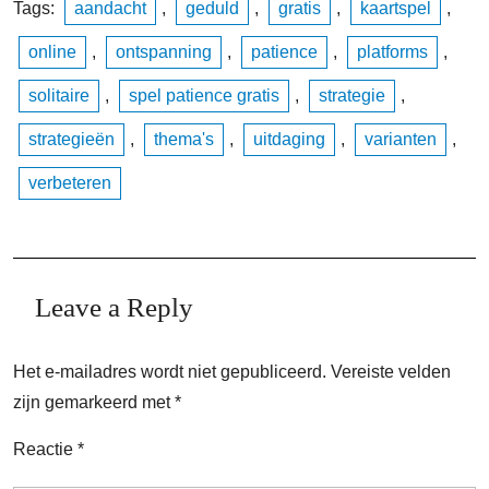
Tags:
aandacht
,
geduld
,
gratis
,
kaartspel
,
online
,
ontspanning
,
patience
,
platforms
,
solitaire
,
spel patience gratis
,
strategie
,
strategieën
,
thema's
,
uitdaging
,
varianten
,
verbeteren
Leave a Reply
Het e-mailadres wordt niet gepubliceerd.
Vereiste velden
zijn gemarkeerd met
*
Reactie
*