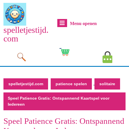
Naar
de
inhoud
Menu
Menu openen
gaan
spelletjestijd.
Naar
openen
com
de
inhoud
Cart
MyAcco
gaan
Image
Image
,
spelletjestijd.com
patience spelen
solitaire
Speel Patience Gratis: Ontspannend Kaartspel voor
Iedereen
Speel Patience Gratis: Ontspannend