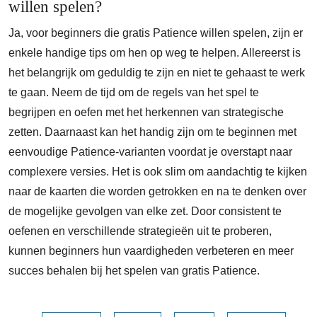
willen spelen?
Ja, voor beginners die gratis Patience willen spelen, zijn er
enkele handige tips om hen op weg te helpen. Allereerst is
het belangrijk om geduldig te zijn en niet te gehaast te werk
te gaan. Neem de tijd om de regels van het spel te
begrijpen en oefen met het herkennen van strategische
zetten. Daarnaast kan het handig zijn om te beginnen met
eenvoudige Patience-varianten voordat je overstapt naar
complexere versies. Het is ook slim om aandachtig te kijken
naar de kaarten die worden getrokken en na te denken over
de mogelijke gevolgen van elke zet. Door consistent te
oefenen en verschillende strategieën uit te proberen,
kunnen beginners hun vaardigheden verbeteren en meer
succes behalen bij het spelen van gratis Patience.