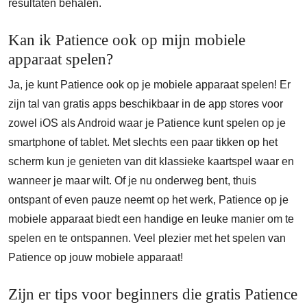
resultaten behalen.
Kan ik Patience ook op mijn mobiele
apparaat spelen?
Ja, je kunt Patience ook op je mobiele apparaat spelen! Er
zijn tal van gratis apps beschikbaar in de app stores voor
zowel iOS als Android waar je Patience kunt spelen op je
smartphone of tablet. Met slechts een paar tikken op het
scherm kun je genieten van dit klassieke kaartspel waar en
wanneer je maar wilt. Of je nu onderweg bent, thuis
ontspant of even pauze neemt op het werk, Patience op je
mobiele apparaat biedt een handige en leuke manier om te
spelen en te ontspannen. Veel plezier met het spelen van
Patience op jouw mobiele apparaat!
Zijn er tips voor beginners die gratis Patience