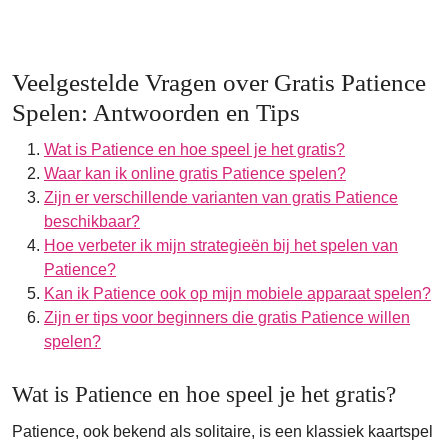
Veelgestelde Vragen over Gratis Patience
Spelen: Antwoorden en Tips
Wat is Patience en hoe speel je het gratis?
Waar kan ik online gratis Patience spelen?
Zijn er verschillende varianten van gratis Patience
beschikbaar?
Hoe verbeter ik mijn strategieën bij het spelen van
Patience?
Kan ik Patience ook op mijn mobiele apparaat spelen?
Zijn er tips voor beginners die gratis Patience willen
spelen?
Wat is Patience en hoe speel je het gratis?
Patience, ook bekend als solitaire, is een klassiek kaartspel