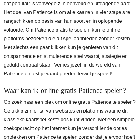
dat populair is vanwege zijn eenvoud en uitdagende aard.
Het doel van Patience is om alle kaarten in vier stapels te
rangschikken op basis van hun soort en in oplopende
volgorde. Om Patience gratis te spelen, kun je online
platforms bezoeken die dit spel aanbieden zonder kosten.
Met slechts een paar klikken kun je genieten van dit
ontspannende en stimulerende spel waarbij strategie en
geduld centraal staan. Verlies jezelf in de wereld van
Patience en test je vaardigheden terwijl je speelt!
Waar kan ik online gratis Patience spelen?
Op zoek naar een plek om online gratis Patience te spelen?
Gelukkig zijn er tal van websites en platforms waar je dit
klassieke kaartspel kosteloos kunt vinden. Met een simpele
zoekopdracht op het internet kun je verschillende opties
ontdekken om Patience te spelen zonder dat je ervoor hoeft