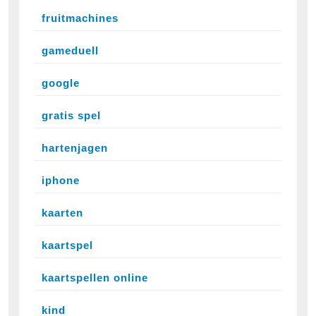
fruitmachines
gameduell
google
gratis spel
hartenjagen
iphone
kaarten
kaartspel
kaartspellen online
kind