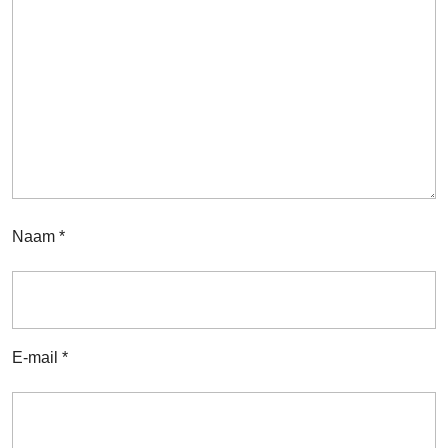
Naam
*
E-mail
*