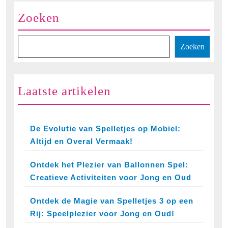
Zoeken
Zoeken
Laatste artikelen
De Evolutie van Spelletjes op Mobiel:
Altijd en Overal Vermaak!
Ontdek het Plezier van Ballonnen Spel:
Creatieve Activiteiten voor Jong en Oud
Ontdek de Magie van Spelletjes 3 op een
Rij: Speelplezier voor Jong en Oud!