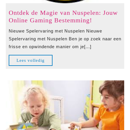
Ontdek de Magie van Nuspelen: Jouw
Ontdek
Online Gaming Bestemming!
de
Nieuwe Spelervaring met Nuspelen Nieuwe
Magie
Spelervaring met Nuspelen Ben je op zoek naar een
van
frisse en opwindende manier om je[...]
Nuspelen:
Jouw
Lees
Lees volledig
Online
volledig
Gaming
Bestemming!