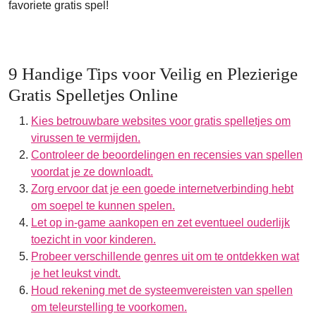
favoriete gratis spel!
9 Handige Tips voor Veilig en Plezierige
Gratis Spelletjes Online
Kies betrouwbare websites voor gratis spelletjes om
virussen te vermijden.
Controleer de beoordelingen en recensies van spellen
voordat je ze downloadt.
Zorg ervoor dat je een goede internetverbinding hebt
om soepel te kunnen spelen.
Let op in-game aankopen en zet eventueel ouderlijk
toezicht in voor kinderen.
Probeer verschillende genres uit om te ontdekken wat
je het leukst vindt.
Houd rekening met de systeemvereisten van spellen
om teleurstelling te voorkomen.