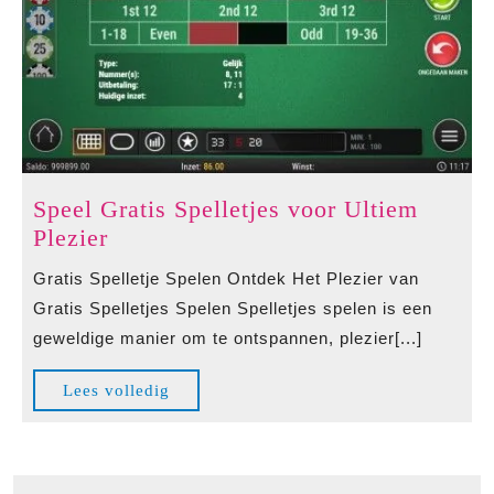
Speel Gratis Spelletjes voor Ultiem
Speel
Plezier
Gratis
Gratis Spelletje Spelen Ontdek Het Plezier van
Spelletjes
Gratis Spelletjes Spelen Spelletjes spelen is een
voor
geweldige manier om te ontspannen, plezier[...]
Ultiem
Plezier
Lees
Lees volledig
volledig