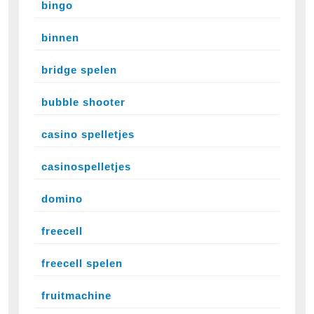
bingo
binnen
bridge spelen
bubble shooter
casino spelletjes
casinospelletjes
domino
freecell
freecell spelen
fruitmachine