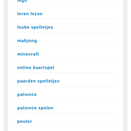
lego
leren lezen
leuke spelletjes
mahjong
minecraft
online kaartspel
paarden spelletjes
patience
patience spelen
peuter