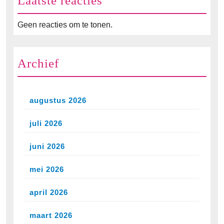
Laatste reacties
Geen reacties om te tonen.
Archief
augustus 2026
juli 2026
juni 2026
mei 2026
april 2026
maart 2026