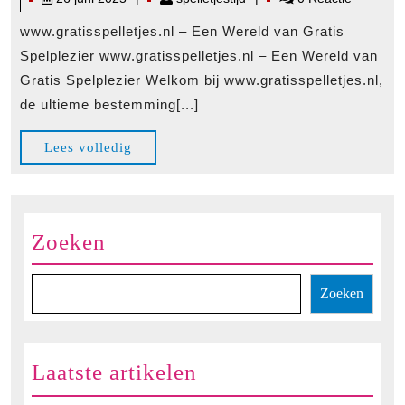
Wereld
juni
van
www.gratisspelletjes.nl – Een Wereld van Gratis
2025
Gratis
Spelplezier www.gratisspelletjes.nl – Een Wereld van
Spelletjes
Gratis Spelplezier Welkom bij www.gratisspelletjes.nl,
op
de ultieme bestemming[...]
www.gratisspelle
Lees
Lees volledig
volledig
Zoeken
Zoeken
Laatste artikelen