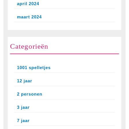
april 2024
maart 2024
Categorieën
1001 spelletjes
12 jaar
2 personen
3 jaar
7 jaar