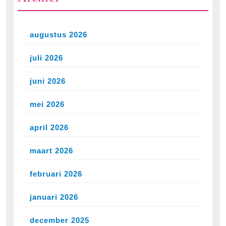
augustus 2026
juli 2026
juni 2026
mei 2026
april 2026
maart 2026
februari 2026
januari 2026
december 2025