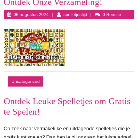
Ontdek Onze Verzameling!
06
spelletjestijd
06 augustus 2024
spelletjestijd
0 Reactie
augustus
2024
Uncategorized
Ontdek Leuke Spelletjes om Gratis
te Spelen!
Op zoek naar vermakelijke en uitdagende spelletjes die je
gratis kunt spelen? Dan ben je bij ons aan het juiste adres!