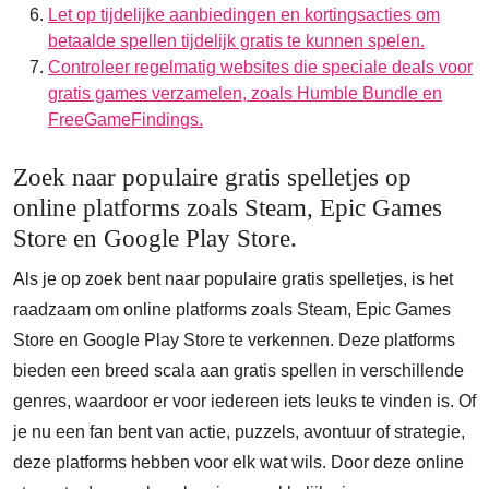
Let op tijdelijke aanbiedingen en kortingsacties om
betaalde spellen tijdelijk gratis te kunnen spelen.
Controleer regelmatig websites die speciale deals voor
gratis games verzamelen, zoals Humble Bundle en
FreeGameFindings.
Zoek naar populaire gratis spelletjes op
online platforms zoals Steam, Epic Games
Store en Google Play Store.
Als je op zoek bent naar populaire gratis spelletjes, is het
raadzaam om online platforms zoals Steam, Epic Games
Store en Google Play Store te verkennen. Deze platforms
bieden een breed scala aan gratis spellen in verschillende
genres, waardoor er voor iedereen iets leuks te vinden is. Of
je nu een fan bent van actie, puzzels, avontuur of strategie,
deze platforms hebben voor elk wat wils. Door deze online