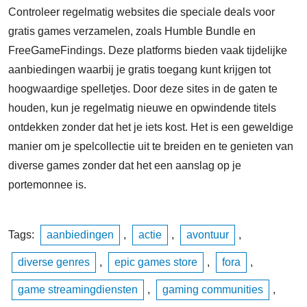
Controleer regelmatig websites die speciale deals voor
gratis games verzamelen, zoals Humble Bundle en
FreeGameFindings. Deze platforms bieden vaak tijdelijke
aanbiedingen waarbij je gratis toegang kunt krijgen tot
hoogwaardige spelletjes. Door deze sites in de gaten te
houden, kun je regelmatig nieuwe en opwindende titels
ontdekken zonder dat het je iets kost. Het is een geweldige
manier om je spelcollectie uit te breiden en te genieten van
diverse games zonder dat het een aanslag op je
portemonnee is.
Tags:
aanbiedingen
,
actie
,
avontuur
,
diverse genres
,
epic games store
,
fora
,
game streamingdiensten
,
gaming communities
,