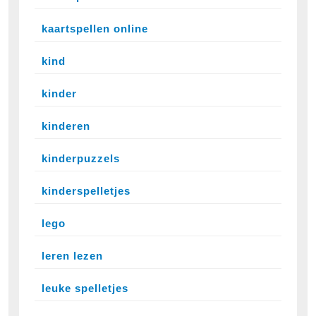
kaartspellen online
kind
kinder
kinderen
kinderpuzzels
kinderspelletjes
lego
leren lezen
leuke spelletjes