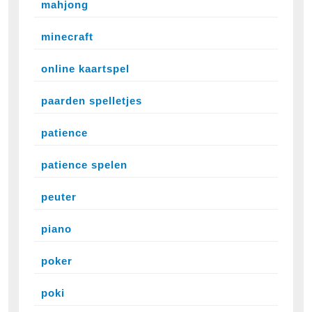
mahjong
minecraft
online kaartspel
paarden spelletjes
patience
patience spelen
peuter
piano
poker
poki