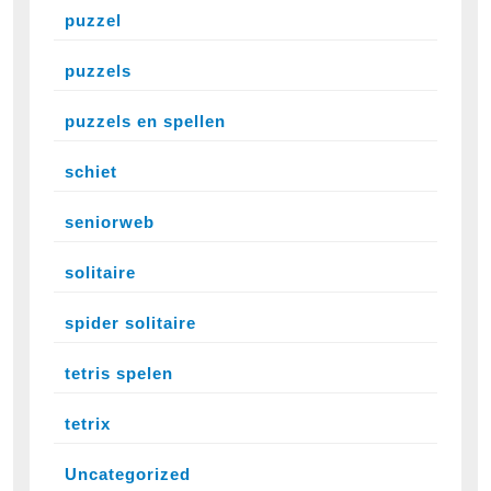
puzzel
puzzels
puzzels en spellen
schiet
seniorweb
solitaire
spider solitaire
tetris spelen
tetrix
Uncategorized