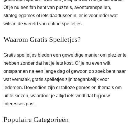
Of je nu een fan bent van puzzels, avonturenspellen,
strategiegames of iets daartussenin, er is voor ieder wat
wils in de wereld van online spelletjes.
Waarom Gratis Spelletjes?
Gratis spelletjes bieden een geweldige manier om plezier te
hebben zonder dat het je iets kost. Of je nu even wilt
ontspannen na een lange dag of gewoon op zoek bent naar
wat vermaak, gratis spelletjes zijn toegankelijk voor
iedereen. Bovendien zijn er talloze genres en thema’s om
uit te kiezen, waardoor je altijd iets vindt dat bij jouw
interesses past.
Populaire Categorieën