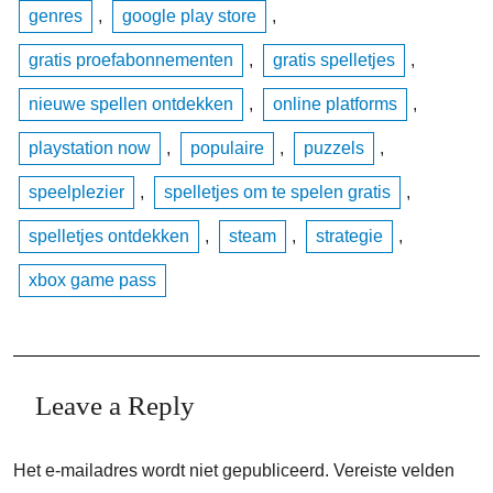
genres
,
google play store
,
gratis proefabonnementen
,
gratis spelletjes
,
nieuwe spellen ontdekken
,
online platforms
,
playstation now
,
populaire
,
puzzels
,
speelplezier
,
spelletjes om te spelen gratis
,
spelletjes ontdekken
,
steam
,
strategie
,
xbox game pass
Leave a Reply
Het e-mailadres wordt niet gepubliceerd.
Vereiste velden