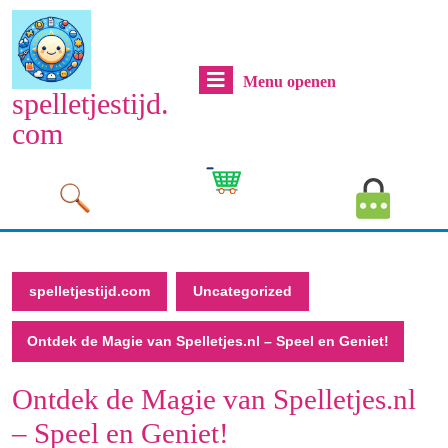
Naar
de
inhoud
Menu
Menu openen
gaan
spelletjestijd.
Naar
openen
com
de
inhoud
Cart
MyAcco
gaan
Image
Image
spelletjestijd.com
Uncategorized
Ontdek de Magie van Spelletjes.nl – Speel en Geniet!
Ontdek de Magie van Spelletjes.nl
– Speel en Geniet!