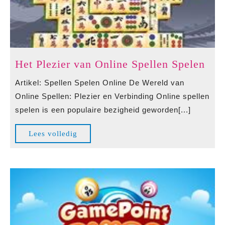
Het
Het Plezier van Online Spellen Spelen
Plez
Artikel: Spellen Spelen Online De Wereld van
van
Online Spellen: Plezier en Verbinding Online spellen
Onl
spelen is een populaire bezigheid geworden[...]
Spe
Spe
Lees
Lees volledig
volledig