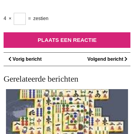
4
×
=
zestien
Berichtnavigatie
Vorig
Vo
Vorig bericht
Volgend bericht
bericht
ber
Gerelateerde berichten