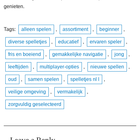
genieten.
Tags:
alleen spelen
,
assortiment
,
beginner
,
diverse spelletjes
,
educatief
,
ervaren speler
,
fris en boeiend
,
gemakkelijke navigatie
,
jong
,
leeftijden
,
multiplayer-opties
,
nieuwe spellen
,
oud
,
samen spelen
,
spelletjes nl l
,
veilige omgeving
,
vermakelijk
,
zorgvuldig geselecteerd
Leave a Reply