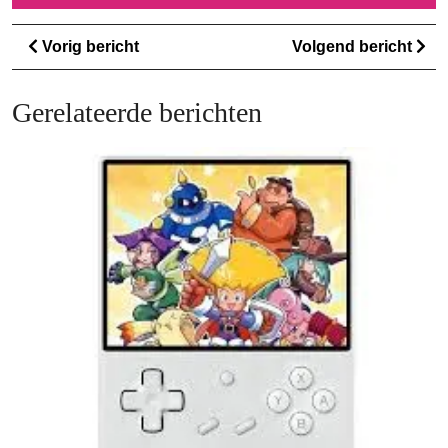
Berichtnavigatie
Vorig
Vo
Vorig bericht
Volgend bericht
bericht
ber
Gerelateerde berichten