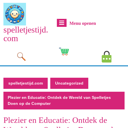
Naar
de
inhoud
Menu
Menu openen
gaan
spelletjestijd.
Naar
openen
com
de
inhoud
Cart
MyAcco
gaan
Image
Image
spelletjestijd.com
Uncategorized
Plezier en Educatie: Ontdek de Wereld van Spelletjes
Doen op de Computer
Plezier en Educatie: Ontdek de