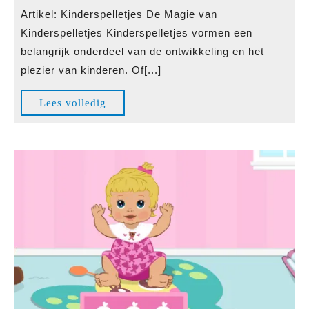
de
Artikel: Kinderspelletjes De Magie van
Magie
Kinderspelletjes Kinderspelletjes vormen een
van
belangrijk onderdeel van de ontwikkeling en het
Educatieve
plezier van kinderen. Of[...]
Kinderspelletjes
Lees
Lees volledig
volledig