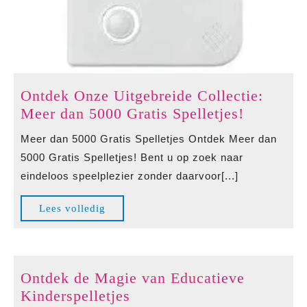
Ontdek Onze Uitgebreide Collectie:
Ontdek
Meer dan 5000 Gratis Spelletjes!
Onze
Meer dan 5000 Gratis Spelletjes Ontdek Meer dan
Uitgebre
5000 Gratis Spelletjes! Bent u op zoek naar
Collectie
eindeloos speelplezier zonder daarvoor[...]
Meer
dan
Lees
Lees volledig
5000
volledig
Gratis
Spelletje
Ontdek de Magie van Educatieve
Ontdek
Kinderspelletjes