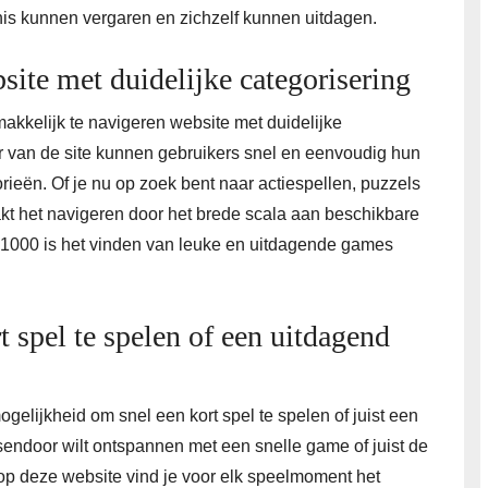
is kunnen vergaren en zichzelf kunnen uitdagen.
ite met duidelijke categorisering
makkelijk te navigeren website met duidelijke
uur van de site kunnen gebruikers snel en eenvoudig hun
orieën. Of je nu op zoek bent naar actiespellen, puzzels
akt het navigeren door het brede scala aan beschikbare
s 1000 is het vinden van leuke en uitdagende games
 spel te spelen of een uitdagend
gelijkheid om snel een kort spel te spelen of juist een
ssendoor wilt ontspannen met een snelle game of juist de
 op deze website vind je voor elk speelmoment het