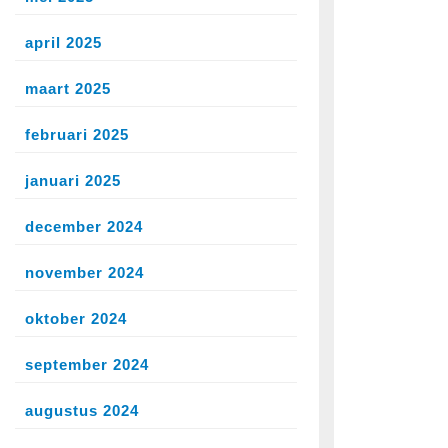
april 2025
maart 2025
februari 2025
januari 2025
december 2024
november 2024
oktober 2024
september 2024
augustus 2024