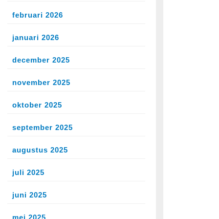
februari 2026
januari 2026
december 2025
november 2025
oktober 2025
september 2025
augustus 2025
juli 2025
juni 2025
mei 2025