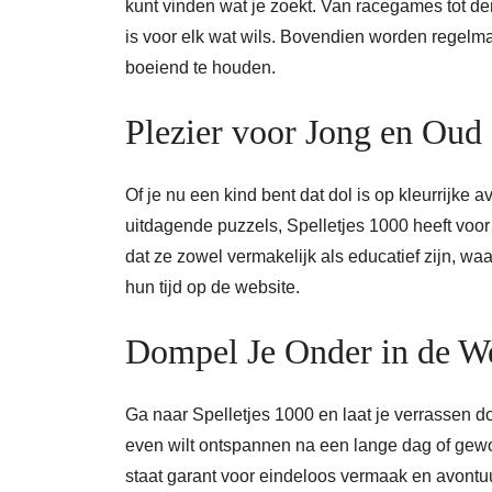
kunt vinden wat je zoekt. Van racegames tot de
is voor elk wat wils. Bovendien worden regelm
boeiend te houden.
Plezier voor Jong en Oud
Of je nu een kind bent dat dol is op kleurrijke 
uitdagende puzzels, Spelletjes 1000 heeft voor
dat ze zowel vermakelijk als educatief zijn, wa
hun tijd op de website.
Dompel Je Onder in de We
Ga naar Spelletjes 1000 en laat je verrassen do
even wilt ontspannen na een lange dag of gewoon
staat garant voor eindeloos vermaak en avontuu