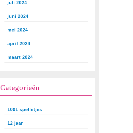
juli 2024
juni 2024
mei 2024
april 2024
maart 2024
Categorieën
1001 spelletjes
12 jaar