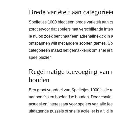
Brede variëteit aan categorieë
Spelletjes 1000 biedt een brede variëteit aan ca
zorgt ervoor dat spelers met verschillende inter
je nu op zoek bent naar een adrenalinekick in a
ontspannen wilt met andere soorten games, Spe
categorieën maakt het gemakkelijk om snel je f
speelplezier.
Regelmatige toevoeging van n
houden
Een groot voordeel van Spelletjes 1000 is de 
aanbod fris en boeiend te houden. Door continu 
actueel en interessant voor spelers van alle le
uitdagende puzzels of snelle actie, er is altijd 