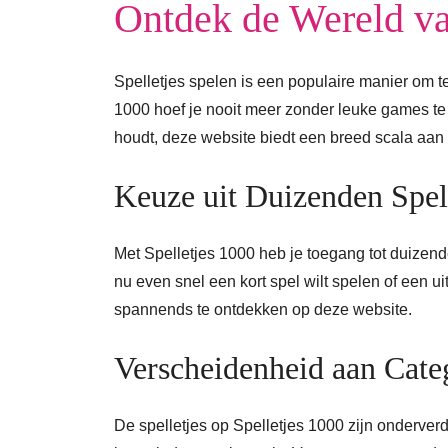
Ontdek de Wereld va
Spelletjes spelen is een populaire manier om t
1000 hoef je nooit meer zonder leuke games te zi
houdt, deze website biedt een breed scala aan sp
Keuze uit Duizenden Spel
Met Spelletjes 1000 heb je toegang tot duizenden
nu even snel een kort spel wilt spelen of een ui
spannends te ontdekken op deze website.
Verscheidenheid aan Cate
De spelletjes op Spelletjes 1000 zijn onderverd