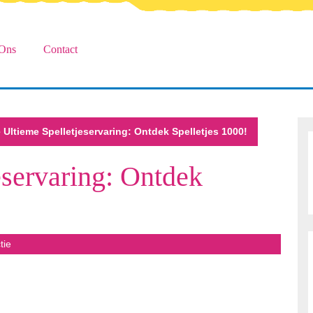
Ons
Contact
 Ultieme Spelletjeservaring: Ontdek Spelletjes 1000!
eservaring: Ontdek
tie