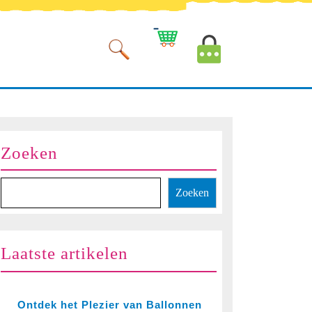
Cart
MyAccount
Image
Image
Zoeken
Zoeken
Laatste artikelen
Ontdek het Plezier van Ballonnen