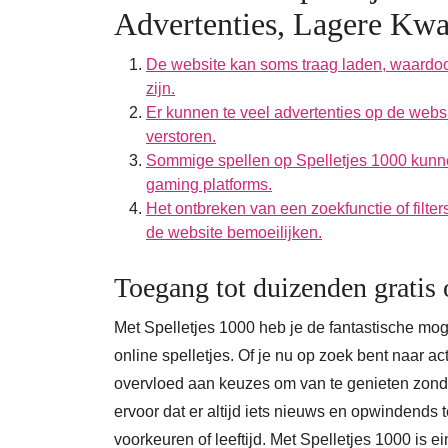
Advertenties, Lagere Kwal
De website kan soms traag laden, waardoo
zijn.
Er kunnen te veel advertenties op de web
verstoren.
Sommige spellen op Spelletjes 1000 kunnen 
gaming platforms.
Het ontbreken van een zoekfunctie of filte
de website bemoeilijken.
Toegang tot duizenden gratis o
Met Spelletjes 1000 heb je de fantastische moge
online spelletjes. Of je nu op zoek bent naar ac
overvloed aan keuzes om van te genieten zonder
ervoor dat er altijd iets nieuws en opwindends 
voorkeuren of leeftijd. Met Spelletjes 1000 is 