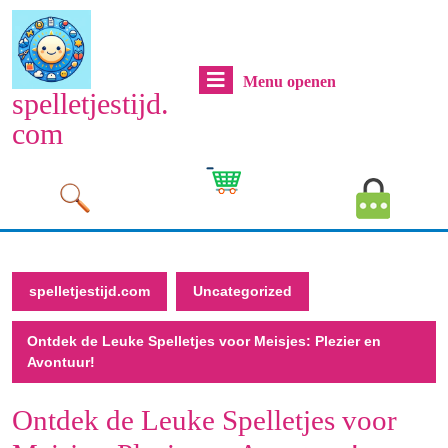
Naar
de
inhoud
Menu
Menu openen
gaan
spelletjestijd.
Naar
openen
com
de
inhoud
Cart
MyAcco
gaan
Image
Image
spelletjestijd.com
Uncategorized
Ontdek de Leuke Spelletjes voor Meisjes: Plezier en
Avontuur!
Ontdek de Leuke Spelletjes voor