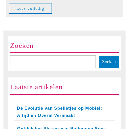
Spe
Lees
Lees volledig
Ga
volledig
op
Spe
Zoeken
Zoeken
Laatste artikelen
De Evolutie van Spelletjes op Mobiel:
Altijd en Overal Vermaak!
Ontdek het Plezier van Ballonnen Spel: