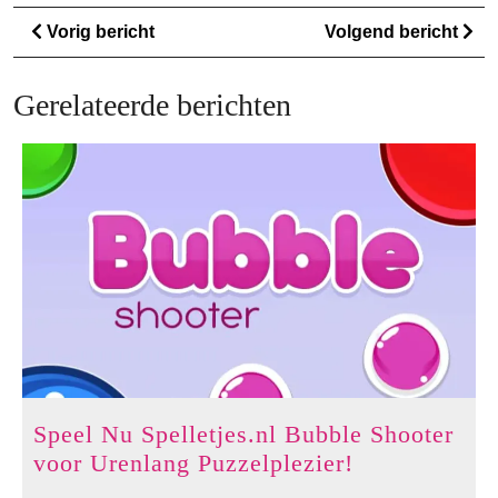
Berichtnavigatie
Vorig
Vo
Vorig bericht
Volgend bericht
bericht
ber
Gerelateerde berichten
Speel Nu Spelletjes.nl Bubble Shooter
Speel
voor Urenlang Puzzelplezier!
Nu