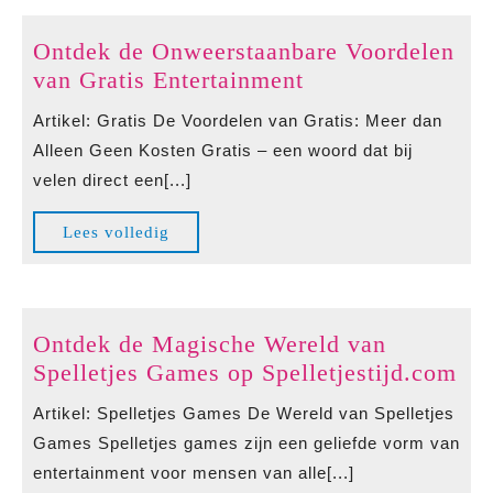
Ontdek de Onweerstaanbare Voordelen
Ontdek
van Gratis Entertainment
de
Artikel: Gratis De Voordelen van Gratis: Meer dan
Onweerstaanbare
Alleen Geen Kosten Gratis – een woord dat bij
Voordelen
velen direct een[...]
van
Gratis
Lees
Lees volledig
Entertainment
volledig
Ontdek de Magische Wereld van
On
Spelletjes Games op Spelletjestijd.com
de
Artikel: Spelletjes Games De Wereld van Spelletjes
Ma
Games Spelletjes games zijn een geliefde vorm van
We
entertainment voor mensen van alle[...]
va