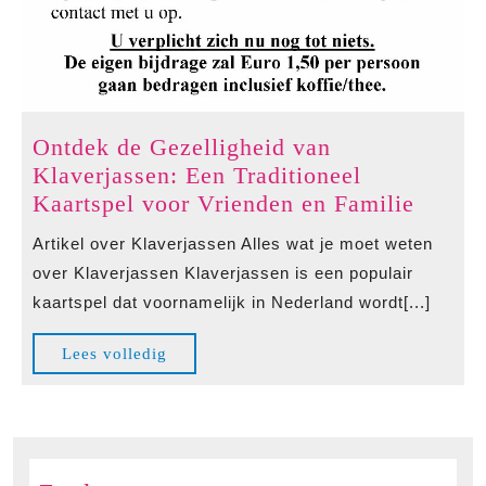
Ontdek de Gezelligheid van
Klaverjassen: Een Traditioneel
Ontde
Kaartspel voor Vrienden en Familie
de
Artikel over Klaverjassen Alles wat je moet weten
Gezell
over Klaverjassen Klaverjassen is een populair
van
kaartspel dat voornamelijk in Nederland wordt[...]
Klaver
Een
Lees
Lees volledig
Tradit
volledig
Kaarts
voor
Vriend
en