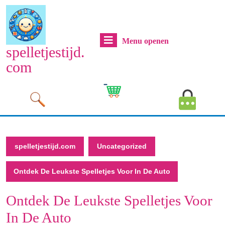
Naar
de
inhoud
Menu
Menu openen
gaan
spelletjestijd.
Naar
openen
com
de
inhoud
Cart
MyAcco
gaan
Image
Image
spelletjestijd.com
Uncategorized
Ontdek De Leukste Spelletjes Voor In De Auto
Ontdek De Leukste Spelletjes Voor
In De Auto