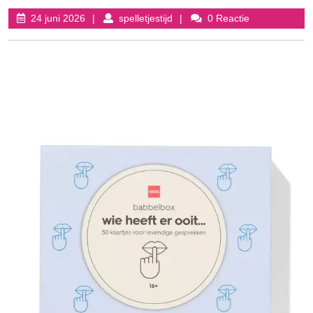
24
spelletjestijd
24 juni 2026
spelletjestijd
0 Reactie
juni
2026