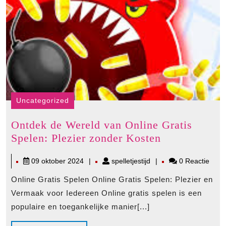
Uncategorized
Ontdek de Wereld van Online Gratis
Ontdek
Spelen: Plezier zonder Kosten
de
09
spelletjestijd
09 oktober 2024
spelletjestijd
0 Reactie
Wereld
oktober
van
Online Gratis Spelen Online Gratis Spelen: Plezier en
2024
Online
Vermaak voor Iedereen Online gratis spelen is een
Gratis
populaire en toegankelijke manier[...]
Spelen: