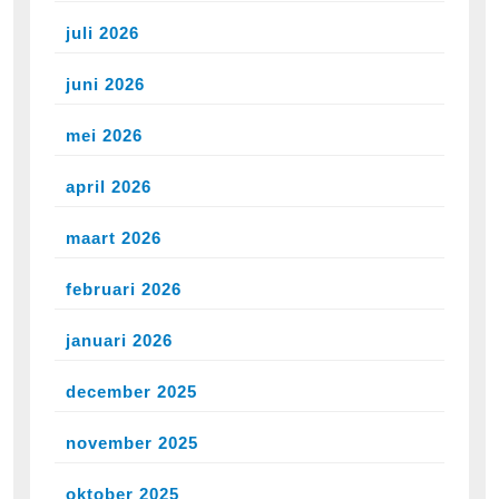
juli 2026
juni 2026
mei 2026
april 2026
maart 2026
februari 2026
januari 2026
december 2025
november 2025
oktober 2025