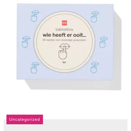
Uncategorized