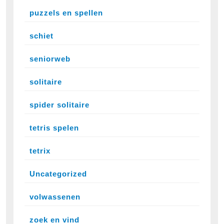
puzzels en spellen
schiet
seniorweb
solitaire
spider solitaire
tetris spelen
tetrix
Uncategorized
volwassenen
zoek en vind