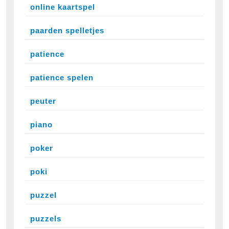
online kaartspel
paarden spelletjes
patience
patience spelen
peuter
piano
poker
poki
puzzel
puzzels