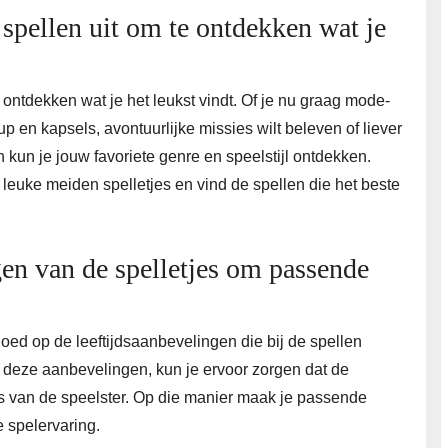
 spellen uit om te ontdekken wat je
 ontdekken wat je het leukst vindt. Of je nu graag mode-
up en kapsels, avontuurlijke missies wilt beleven of liever
n kun je jouw favoriete genre en speelstijl ontdekken.
leuke meiden spelletjes en vind de spellen die het beste
gen van de spelletjes om passende
goed op de leeftijdsaanbevelingen die bij de spellen
deze aanbevelingen, kun je ervoor zorgen dat de
sses van de speelster. Op die manier maak je passende
e spelervaring.