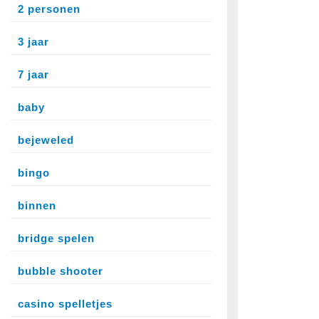
2 personen
3 jaar
7 jaar
baby
bejeweled
bingo
binnen
bridge spelen
bubble shooter
casino spelletjes