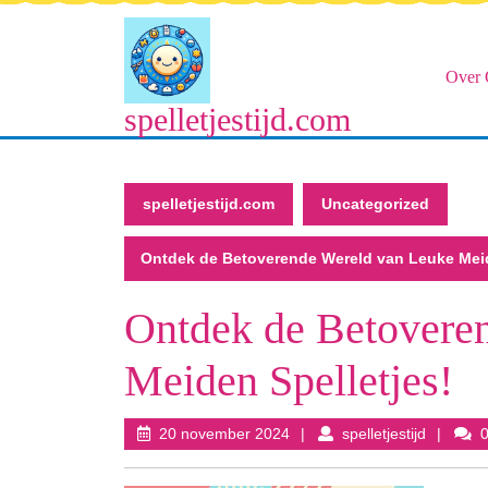
Naar
de
inhoud
Over 
gaan
spelletjestijd.com
Naar
de
inhoud
gaan
spelletjestijd.com
Uncategorized
Ontdek de Betoverende Wereld van Leuke Meid
Ontdek de Betovere
Meiden Spelletjes!
20
spelletjes
20 november 2024
spelletjestijd
0
november
2024