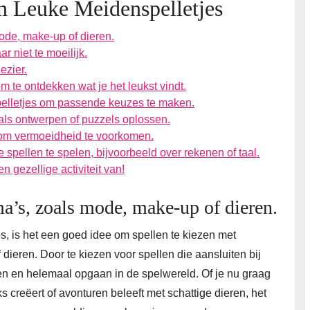
an Leuke Meidenspelletjes
ode, make-up of dieren.
r niet te moeilijk.
ezier.
m te ontdekken wat je het leukst vindt.
spelletjes om passende keuzes te maken.
oals ontwerpen of puzzels oplossen.
 om vermoeidheid te voorkomen.
spellen te spelen, bijvoorbeeld over rekenen of taal.
 gezellige activiteit van!
ma’s, zoals mode, make-up of dieren.
s, is het een goed idee om spellen te kiezen met
eren. Door te kiezen voor spellen die aansluiten bij
en en helemaal opgaan in de spelwereld. Of je nu graag
s creëert of avonturen beleeft met schattige dieren, het