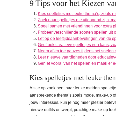
9 Tips voor het Kiezen v
Kies spelletjes met leuke thema’s, zoals m
Zoek naar spelletjes die uitdagend zijn, maa
Speel samen met vriendinnen voor extra pl
Probeer verschillende soorten spellen uit o
Let op de leeftijdsaanbevelingen van de 
Geef ook creatieve spelletjes een kans, z
Neem af en toe pauzes tijdens het spelen
Leer nieuwe vaardigheden door educatieve 
Geniet vooral van het spelen en maak er een
Kies spelletjes met leuke the
Als je op zoek bent naar leuke meiden spelletje
aansprekende thema’s zoals mode, make-up of di
jouw interesses, kun je nog meer plezier belev
nieuwe outfits ontwerpt, prachtige make-up look