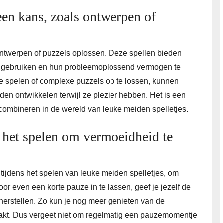
 een kans, zoals ontwerpen of
 ontwerpen of puzzels oplossen. Deze spellen bieden
e gebruiken en hun probleemoplossend vermogen te
e spelen of complexe puzzels op te lossen, kunnen
den ontwikkelen terwijl ze plezier hebben. Het is een
ombineren in de wereld van leuke meiden spelletjes.
s het spelen om vermoeidheid te
 tijdens het spelen van leuke meiden spelletjes, om
oor even een korte pauze in te lassen, geef je jezelf de
herstellen. Zo kun je nog meer genieten van de
raakt. Dus vergeet niet om regelmatig een pauzemomentje