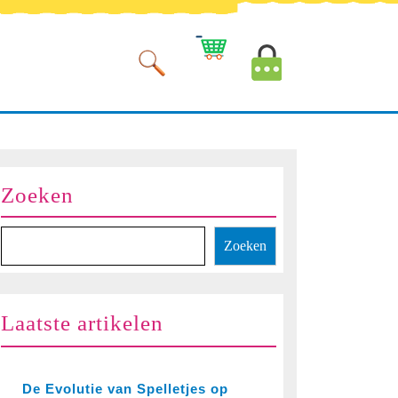
Cart
MyAccount
Image
Image
Zoeken
Zoeken
Laatste artikelen
De Evolutie van Spelletjes op