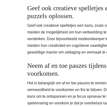
Geef ook creatieve spelletjes
puzzels oplossen.
Geef ook creatieve spelletjes een kans, zoals
meiden de mogelijkheid om hun verbeelding t
versterken. Door bijvoorbeeld modeontwerper t
meiden hun creativiteit en cognitieve vaardighe
geweldige manier om uitdaging en vermaak te c
Neem af en toe pauzes tijden
voorkomen.
Het is belangrijk om af en toe pauzes te nemen
vermoeidheid te voorkomen en fris te blijven. D
kans om te ontspannen en je focus opnieuw te 
spelervaring en voorkom je dat je overbelast 