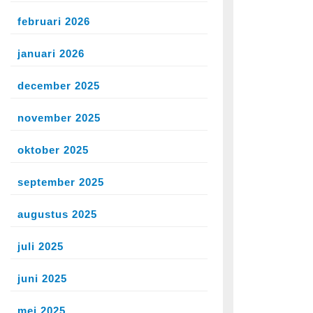
februari 2026
januari 2026
december 2025
november 2025
oktober 2025
september 2025
augustus 2025
juli 2025
juni 2025
mei 2025