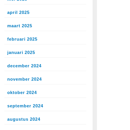
april 2025
maart 2025
februari 2025
januari 2025
december 2024
november 2024
oktober 2024
september 2024
augustus 2024