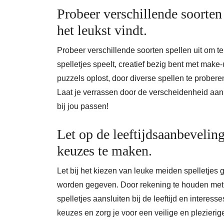
Probeer verschillende soorten
het leukst vindt.
Probeer verschillende soorten spellen uit om te
spelletjes speelt, creatief bezig bent met make-
puzzels oplost, door diverse spellen te probere
Laat je verrassen door de verscheidenheid aan 
bij jou passen!
Let op de leeftijdsaanbevelin
keuzes te maken.
Let bij het kiezen van leuke meiden spelletjes 
worden gegeven. Door rekening te houden met 
spelletjes aansluiten bij de leeftijd en intere
keuzes en zorg je voor een veilige en plezierig