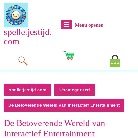
Naar
de
inhoud
Menu
Menu openen
gaan
spelletjestijd.
Naar
openen
com
de
inhoud
Cart
MyAcco
gaan
Image
Image
spelletjestijd.com
Uncategorized
De Betoverende Wereld van Interactief Entertainment
De Betoverende Wereld van
Interactief Entertainment