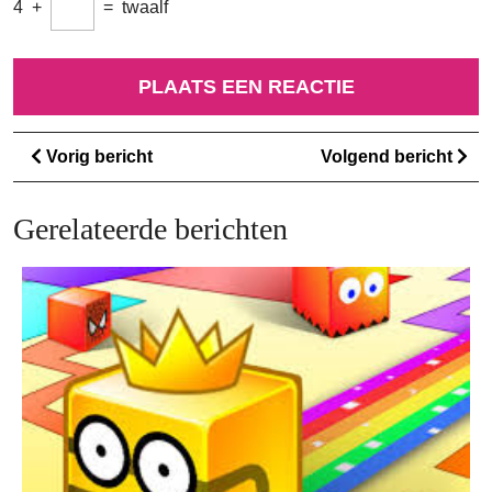
4
+
=
twaalf
Berichtnavigatie
Vorig
Vo
Vorig bericht
Volgend bericht
bericht
ber
Gerelateerde berichten