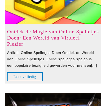
Ontdek de Magie van Online Spelletjes
Doen: Een Wereld van Virtueel
Ontdek
Plezier!
de
Artikel: Online Spelletjes Doen Ontdek de Wereld
Magie
van Online Spelletjes Online spelletjes spelen is
van
een populaire bezigheid geworden voor mensen[...]
Online
Spelletjes
Lees
Lees volledig
Doen:
volledig
Een
Wereld
van
Virtueel