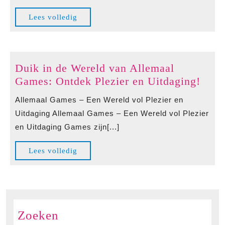
Lees
Lees volledig
volledig
Duik in de Wereld van Allemaal
Duik
Games: Ontdek Plezier en Uitdaging!
in
Allemaal Games – Een Wereld vol Plezier en
de
Uitdaging Allemaal Games – Een Wereld vol Plezier
Were
en Uitdaging Games zijn[...]
van
Alle
Lees
Lees volledig
Game
volledig
Ontd
Plezi
en
Uitd
Zoeken