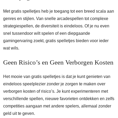
Met gratis spelletjes heb je toegang tot een breed scala aan
genres en stijlen. Van snelle arcadespellen tot complexe
strategiespellen, de diversiteit is eindeloos. Of je nu even
snel tussendoor wilt spelen of een diepgaande
gamingervaring zoekt, gratis spelletjes bieden voor ieder
wat wils.
Geen Risico’s en Geen Verborgen Kosten
Het mooie van gratis spelletjes is dat je kunt genieten van
eindeloos speelplezier zonder je zorgen te maken over
verborgen kosten of risico’s. Je kunt experimenteren met
verschillende spellen, nieuwe favorieten ontdekken en zelfs
competities aangaan met andere spelers, allemaal zonder
geld uit te geven.