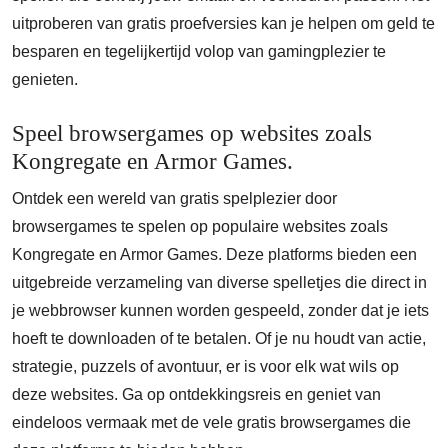
uitproberen van gratis proefversies kan je helpen om geld te
besparen en tegelijkertijd volop van gamingplezier te
genieten.
Speel browsergames op websites zoals
Kongregate en Armor Games.
Ontdek een wereld van gratis spelplezier door
browsergames te spelen op populaire websites zoals
Kongregate en Armor Games. Deze platforms bieden een
uitgebreide verzameling van diverse spelletjes die direct in
je webbrowser kunnen worden gespeeld, zonder dat je iets
hoeft te downloaden of te betalen. Of je nu houdt van actie,
strategie, puzzels of avontuur, er is voor elk wat wils op
deze websites. Ga op ontdekkingsreis en geniet van
eindeloos vermaak met de vele gratis browsergames die