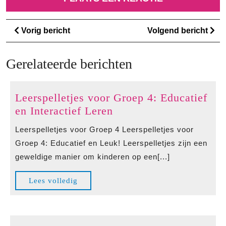
Berichtnavigatie
Vorig
Vo
Vorig bericht
Volgend bericht
bericht
ber
Gerelateerde berichten
Leerspelletjes voor Groep 4: Educatief
Leerspelletjes
en Interactief Leren
voor
Leerspelletjes voor Groep 4 Leerspelletjes voor
Groep
Groep 4: Educatief en Leuk! Leerspelletjes zijn een
4:
geweldige manier om kinderen op een[...]
Educatief
en
Lees
Lees volledig
Interactief
volledig
Leren