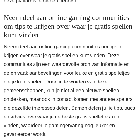
deze platforms te bieden hebben.
Neem deel aan online gaming communities
om tips te krijgen over waar je gratis spellen
kunt vinden.
Neem deel aan online gaming communities om tips te
krijgen over waar je gratis spellen kunt vinden. Deze
communities zijn een waardevolle bron van informatie en
delen vaak aanbevelingen voor leuke en gratis spelletjes
die je kunt spelen. Door lid te worden van deze
gemeenschappen, kun je niet alleen nieuwe spellen
ontdekken, maar ook in contact komen met andere spelers
die dezelfde interesses delen. Samen delen jullie tips, trucs
en advies over waar je de beste gratis spelletjes kunt
vinden, waardoor je gamingervaring nog leuker en
gevarieerder wordt.