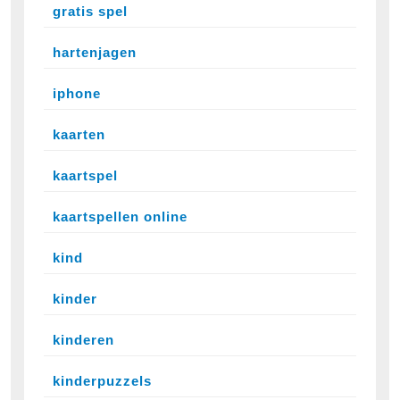
gratis spel
hartenjagen
iphone
kaarten
kaartspel
kaartspellen online
kind
kinder
kinderen
kinderpuzzels