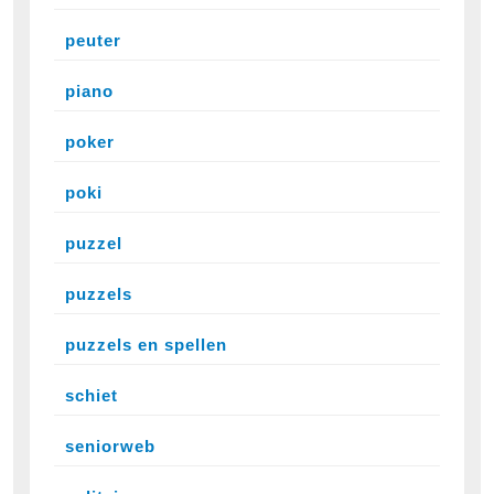
peuter
piano
poker
poki
puzzel
puzzels
puzzels en spellen
schiet
seniorweb