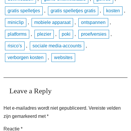
gratis spelletjes
,
gratis spelletjes gratis
,
kosten
,
miniclip
,
mobiele apparaat
,
ontspannen
,
platforms
,
plezier
,
poki
,
proefversies
,
risico's
,
sociale media-accounts
,
verborgen kosten
,
websites
Leave a Reply
Het e-mailadres wordt niet gepubliceerd.
Vereiste velden
zijn gemarkeerd met
*
Reactie
*