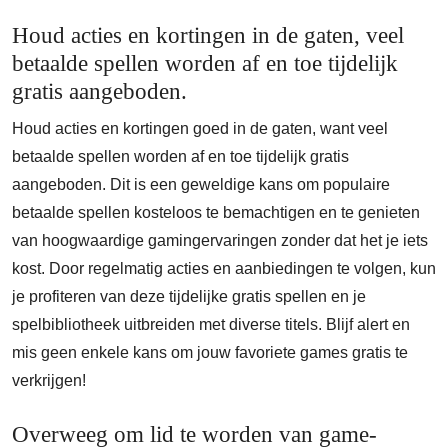
Houd acties en kortingen in de gaten, veel
betaalde spellen worden af en toe tijdelijk
gratis aangeboden.
Houd acties en kortingen goed in de gaten, want veel
betaalde spellen worden af en toe tijdelijk gratis
aangeboden. Dit is een geweldige kans om populaire
betaalde spellen kosteloos te bemachtigen en te genieten
van hoogwaardige gamingervaringen zonder dat het je iets
kost. Door regelmatig acties en aanbiedingen te volgen, kun
je profiteren van deze tijdelijke gratis spellen en je
spelbibliotheek uitbreiden met diverse titels. Blijf alert en
mis geen enkele kans om jouw favoriete games gratis te
verkrijgen!
Overweeg om lid te worden van game-