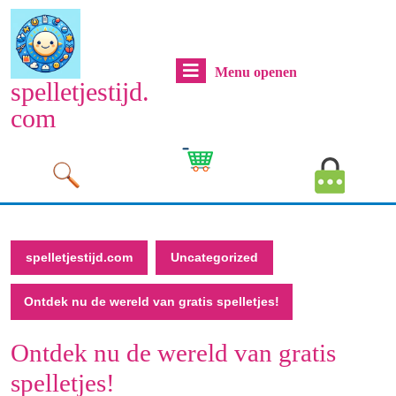
Naar
de
inhoud
Menu
Menu openen
gaan
spelletjestijd.
Naar
openen
com
de
inhoud
Cart
MyAcco
gaan
Image
Image
spelletjestijd.com
Uncategorized
Ontdek nu de wereld van gratis spelletjes!
Ontdek nu de wereld van gratis
spelletjes!