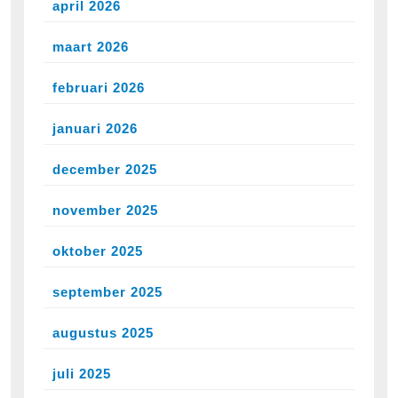
april 2026
maart 2026
februari 2026
januari 2026
december 2025
november 2025
oktober 2025
september 2025
augustus 2025
juli 2025