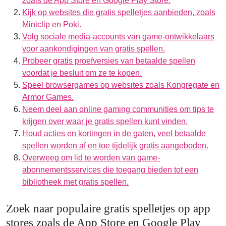
zoals de App Store en Google Play Store.
Kijk op websites die gratis spelletjes aanbieden, zoals
Miniclip en Poki.
Volg sociale media-accounts van game-ontwikkelaars
voor aankondigingen van gratis spellen.
Probeer gratis proefversies van betaalde spellen
voordat je besluit om ze te kopen.
Speel browsergames op websites zoals Kongregate en
Armor Games.
Neem deel aan online gaming communities om tips te
krijgen over waar je gratis spellen kunt vinden.
Houd acties en kortingen in de gaten, veel betaalde
spellen worden af en toe tijdelijk gratis aangeboden.
Overweeg om lid te worden van game-
abonnementsservices die toegang bieden tot een
bibliotheek met gratis spellen.
Zoek naar populaire gratis spelletjes op app
stores zoals de App Store en Google Play