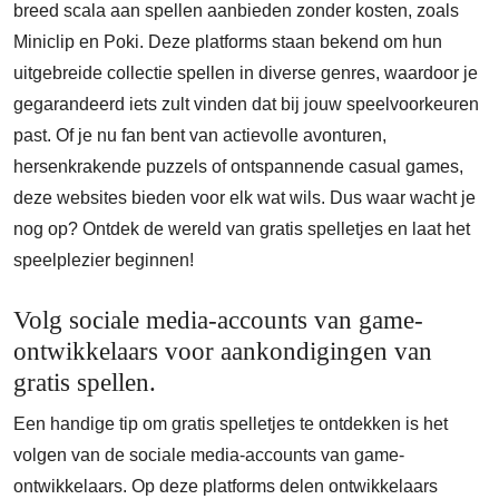
breed scala aan spellen aanbieden zonder kosten, zoals
Miniclip en Poki. Deze platforms staan bekend om hun
uitgebreide collectie spellen in diverse genres, waardoor je
gegarandeerd iets zult vinden dat bij jouw speelvoorkeuren
past. Of je nu fan bent van actievolle avonturen,
hersenkrakende puzzels of ontspannende casual games,
deze websites bieden voor elk wat wils. Dus waar wacht je
nog op? Ontdek de wereld van gratis spelletjes en laat het
speelplezier beginnen!
Volg sociale media-accounts van game-
ontwikkelaars voor aankondigingen van
gratis spellen.
Een handige tip om gratis spelletjes te ontdekken is het
volgen van de sociale media-accounts van game-
ontwikkelaars. Op deze platforms delen ontwikkelaars