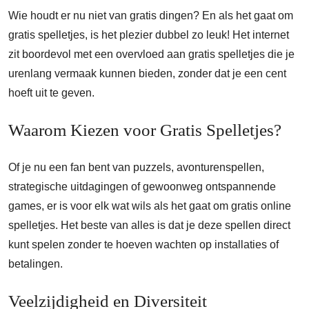
Wie houdt er nu niet van gratis dingen? En als het gaat om
gratis spelletjes, is het plezier dubbel zo leuk! Het internet
zit boordevol met een overvloed aan gratis spelletjes die je
urenlang vermaak kunnen bieden, zonder dat je een cent
hoeft uit te geven.
Waarom Kiezen voor Gratis Spelletjes?
Of je nu een fan bent van puzzels, avonturenspellen,
strategische uitdagingen of gewoonweg ontspannende
games, er is voor elk wat wils als het gaat om gratis online
spelletjes. Het beste van alles is dat je deze spellen direct
kunt spelen zonder te hoeven wachten op installaties of
betalingen.
Veelzijdigheid en Diversiteit