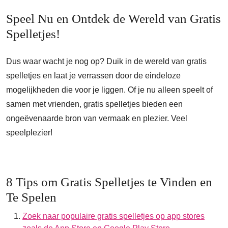
Speel Nu en Ontdek de Wereld van Gratis
Spelletjes!
Dus waar wacht je nog op? Duik in de wereld van gratis
spelletjes en laat je verrassen door de eindeloze
mogelijkheden die voor je liggen. Of je nu alleen speelt of
samen met vrienden, gratis spelletjes bieden een
ongeëvenaarde bron van vermaak en plezier. Veel
speelplezier!
8 Tips om Gratis Spelletjes te Vinden en
Te Spelen
Zoek naar populaire gratis spelletjes op app stores