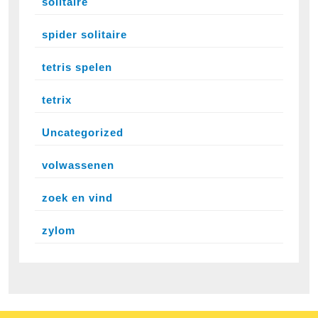
solitaire
spider solitaire
tetris spelen
tetrix
Uncategorized
volwassenen
zoek en vind
zylom