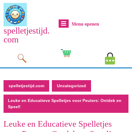
Naar
de
inhoud
Menu
Menu openen
gaan
spelletjestijd.
Naar
openen
com
de
inhoud
Cart
MyAcco
gaan
Image
Image
spelletjestijd.com
Uncategorized
Leuke en Educatieve Spelletjes voor Peuters: Ontdek en
Speel!
Leuke en Educatieve Spelletjes