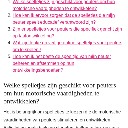
Welke spelletjes zijn geschikt voor peuters om hun
motorische vaardigheden te ontwikkelen?
Hoe kan ik ervoor zorgen dat de spelletjes die mijn
peuter speelt educatief verantwoord zijn?
Zijn er spelletjes voor peuters die specifiek gericht zijn
op taalontwikkeling?
Wat zijn leuke en veilige online spelletjes voor peuters
om te spelen?
Hoe kan ik het beste de speeltijd van mijn peuter
beheren en afstemmen op hun
ontwikkelingsbehoeften?
Welke spelletjes zijn geschikt voor peuters
om hun motorische vaardigheden te
ontwikkelen?
Het is belangrijk om spelletjes te kiezen die de motorische
vaardigheden van peuters stimuleren en ontwikkelen.
Activiteiten zoals blokken stapelen, ballen rollen, puzzels