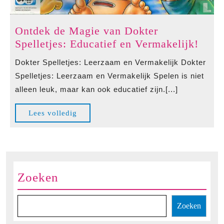
Ontdek de Magie van Dokter
Ontd
Spelletjes: Educatief en Vermakelijk!
de
Dokter Spelletjes: Leerzaam en Vermakelijk Dokter
Magi
Spelletjes: Leerzaam en Vermakelijk Spelen is niet
van
alleen leuk, maar kan ook educatief zijn.[...]
Dokt
Spell
Lees
Lees volledig
Educa
volledig
en
Verm
Zoeken
Zoeken