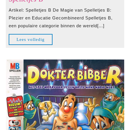
de
Artikel: Spelletjes B De Magie van Spelletjes B:
Betoverende
Plezier en Educatie Gecombineerd Spelletjes B,
Wereld
een populaire categorie binnen de wereld[...]
van
Spelletjes
Lees
Lees volledig
B
volledig