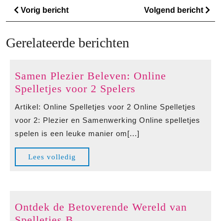
Berichtnavigatie
Vorig
Vo
Vorig bericht
Volgend bericht
bericht
ber
Gerelateerde berichten
Samen Plezier Beleven: Online
Samen
Spelletjes voor 2 Spelers
Plezier
Artikel: Online Spelletjes voor 2 Online Spelletjes
Beleven:
voor 2: Plezier en Samenwerking Online spelletjes
Online
spelen is een leuke manier om[...]
Spelletjes
voor
Lees
Lees volledig
2
volledig
Spelers
Ontdek de Betoverende Wereld van
Ontdek
Spelletjes B