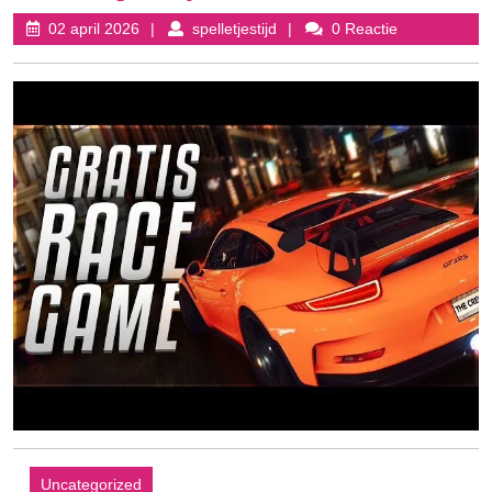
02
spelletjestijd
02 april 2026
spelletjestijd
0 Reactie
april
2026
Uncategorized