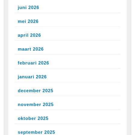
juni 2026
mei 2026
april 2026
maart 2026
februari 2026
januari 2026
december 2025
november 2025
oktober 2025
september 2025