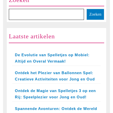
Zoeken
Laatste artikelen
De Evolutie van Spelletjes op Mobiel:
Altijd en Overal Vermaak!
Ontdek het Plezier van Ballonnen Spel:
Creatieve Activiteiten voor Jong en Oud
Ontdek de Magie van Spelletjes 3 op een
Rij: Speelplezier voor Jong en Oud!
Spannende Avonturen: Ontdek de Wereld