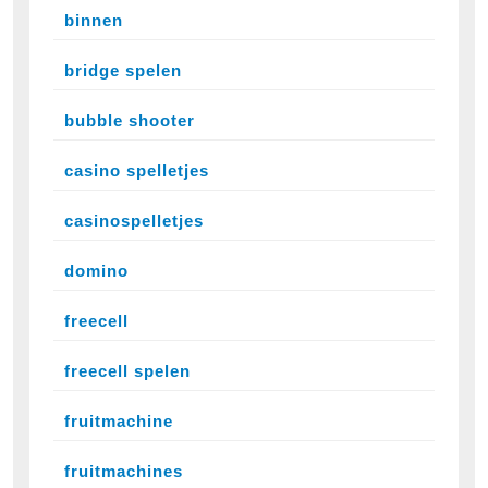
binnen
bridge spelen
bubble shooter
casino spelletjes
casinospelletjes
domino
freecell
freecell spelen
fruitmachine
fruitmachines