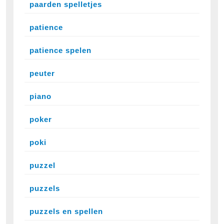
paarden spelletjes
patience
patience spelen
peuter
piano
poker
poki
puzzel
puzzels
puzzels en spellen