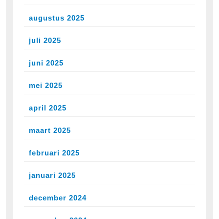
augustus 2025
juli 2025
juni 2025
mei 2025
april 2025
maart 2025
februari 2025
januari 2025
december 2024