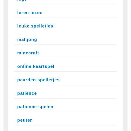
leren lezen
leuke spelletjes
mahjong
minecraft
online kaartspel
paarden spelletjes
patience
patience spelen
peuter