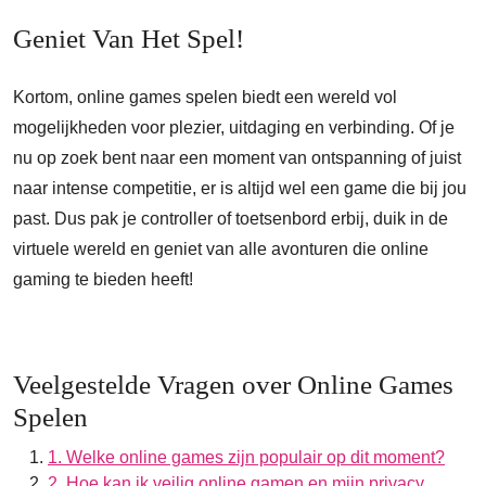
Geniet Van Het Spel!
Kortom, online games spelen biedt een wereld vol
mogelijkheden voor plezier, uitdaging en verbinding. Of je
nu op zoek bent naar een moment van ontspanning of juist
naar intense competitie, er is altijd wel een game die bij jou
past. Dus pak je controller of toetsenbord erbij, duik in de
virtuele wereld en geniet van alle avonturen die online
gaming te bieden heeft!
Veelgestelde Vragen over Online Games
Spelen
1. Welke online games zijn populair op dit moment?
2. Hoe kan ik veilig online gamen en mijn privacy