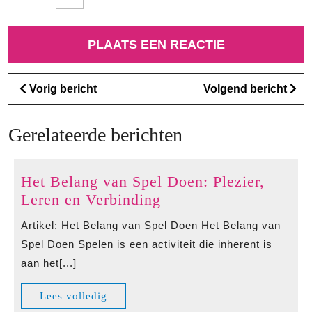
Berichtnavigatie
Vorig
Vo
Vorig bericht
Volgend bericht
bericht
ber
Gerelateerde berichten
Het Belang van Spel Doen: Plezier,
Het
Leren en Verbinding
Belang
Artikel: Het Belang van Spel Doen Het Belang van
van
Spel Doen Spelen is een activiteit die inherent is
Spel
aan het[...]
Doen:
Plezier,
Lees
Lees volledig
Leren
volledig