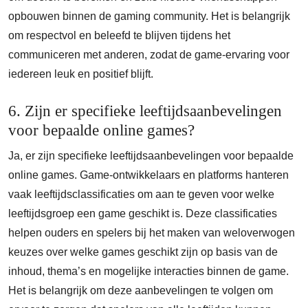
opbouwen binnen de gaming community. Het is belangrijk
om respectvol en beleefd te blijven tijdens het
communiceren met anderen, zodat de game-ervaring voor
iedereen leuk en positief blijft.
6. Zijn er specifieke leeftijdsaanbevelingen
voor bepaalde online games?
Ja, er zijn specifieke leeftijdsaanbevelingen voor bepaalde
online games. Game-ontwikkelaars en platforms hanteren
vaak leeftijdsclassificaties om aan te geven voor welke
leeftijdsgroep een game geschikt is. Deze classificaties
helpen ouders en spelers bij het maken van weloverwogen
keuzes over welke games geschikt zijn op basis van de
inhoud, thema’s en mogelijke interacties binnen de game.
Het is belangrijk om deze aanbevelingen te volgen om