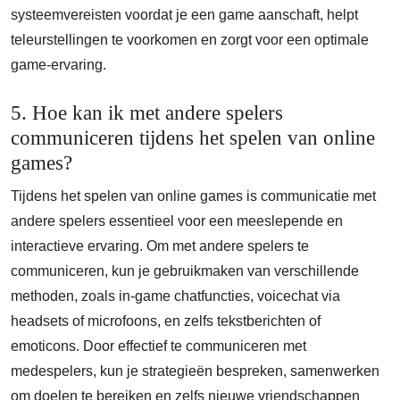
systeemvereisten voordat je een game aanschaft, helpt
teleurstellingen te voorkomen en zorgt voor een optimale
game-ervaring.
5. Hoe kan ik met andere spelers
communiceren tijdens het spelen van online
games?
Tijdens het spelen van online games is communicatie met
andere spelers essentieel voor een meeslepende en
interactieve ervaring. Om met andere spelers te
communiceren, kun je gebruikmaken van verschillende
methoden, zoals in-game chatfuncties, voicechat via
headsets of microfoons, en zelfs tekstberichten of
emoticons. Door effectief te communiceren met
medespelers, kun je strategieën bespreken, samenwerken
om doelen te bereiken en zelfs nieuwe vriendschappen