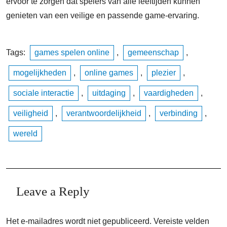
ervoor te zorgen dat spelers van alle leeftijden kunnen
genieten van een veilige en passende game-ervaring.
Tags:
games spelen online
,
gemeenschap
,
mogelijkheden
,
online games
,
plezier
,
sociale interactie
,
uitdaging
,
vaardigheden
,
veiligheid
,
verantwoordelijkheid
,
verbinding
,
wereld
Leave a Reply
Het e-mailadres wordt niet gepubliceerd.
Vereiste velden