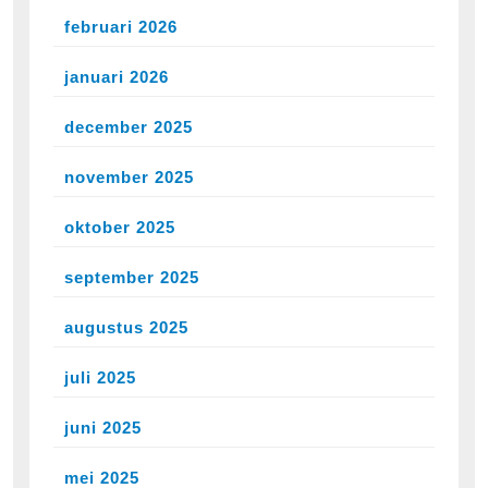
februari 2026
januari 2026
december 2025
november 2025
oktober 2025
september 2025
augustus 2025
juli 2025
juni 2025
mei 2025