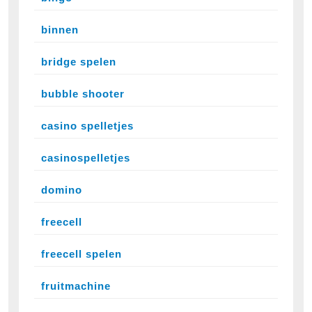
binnen
bridge spelen
bubble shooter
casino spelletjes
casinospelletjes
domino
freecell
freecell spelen
fruitmachine