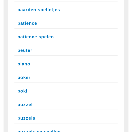
paarden spelletjes
patience
patience spelen
peuter
piano
poker
poki
puzzel
puzzels
puzzels en spellen