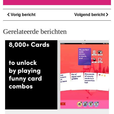
Berichtnavigatie
Vorig
Vo
Vorig bericht
Volgend bericht
bericht
ber
Gerelateerde berichten