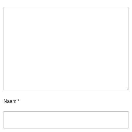
Naam
*