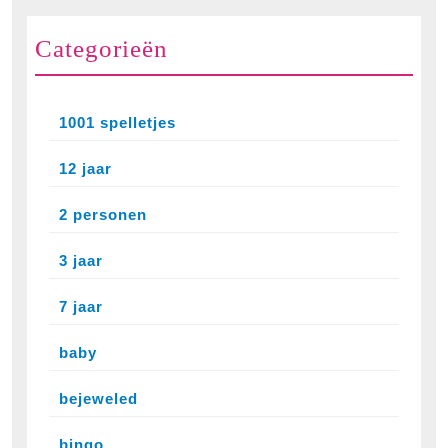
Categorieën
1001 spelletjes
12 jaar
2 personen
3 jaar
7 jaar
baby
bejeweled
bingo