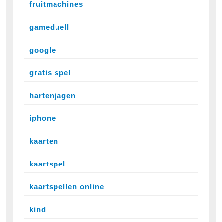
fruitmachines
gameduell
google
gratis spel
hartenjagen
iphone
kaarten
kaartspel
kaartspellen online
kind