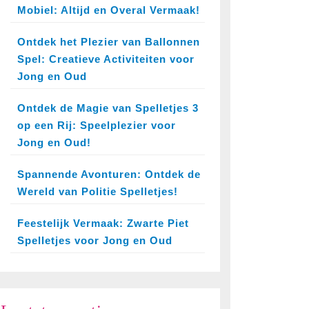
Mobiel: Altijd en Overal Vermaak!
Ontdek het Plezier van Ballonnen
Spel: Creatieve Activiteiten voor
Jong en Oud
Ontdek de Magie van Spelletjes 3
op een Rij: Speelplezier voor
Jong en Oud!
Spannende Avonturen: Ontdek de
Wereld van Politie Spelletjes!
Feestelijk Vermaak: Zwarte Piet
Spelletjes voor Jong en Oud