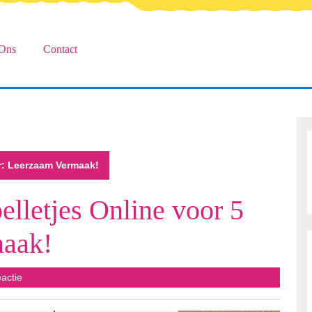
Ons
Contact
ar: Leerzaam Vermaak!
elletjes Online voor 5
maak!
actie