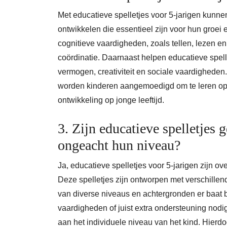
Met educatieve spelletjes voor 5-jarigen kunn
ontwikkelen die essentieel zijn voor hun groei 
cognitieve vaardigheden, zoals tellen, lezen e
coördinatie. Daarnaast helpen educatieve spel
vermogen, creativiteit en sociale vaardigheden.
worden kinderen aangemoedigd om te leren op 
ontwikkeling op jonge leeftijd.
3. Zijn educatieve spelletjes g
ongeacht hun niveau?
Ja, educatieve spelletjes voor 5-jarigen zijn o
Deze spelletjes zijn ontworpen met verschillen
van diverse niveaus en achtergronden er baat b
vaardigheden of juist extra ondersteuning nod
aan het individuele niveau van het kind. Hierd