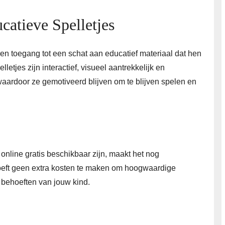
catieve Spelletjes
en toegang tot een schat aan educatief materiaal dat hen
letjes zijn interactief, visueel aantrekkelijk en
aardoor ze gemotiveerd blijven om te blijven spelen en
n online gratis beschikbaar zijn, maakt het nog
hoeft geen extra kosten te maken om hoogwaardige
e behoeften van jouw kind.