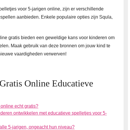
lletjes voor 5-jarigen online, zijn er verschillende
spellen aanbieden. Enkele populaire opties zijn Squla,
nline gratis bieden een geweldige kans voor kinderen om
kkelen. Maak gebruik van deze bronnen om jouw kind te
e nieuwe vaardigheden verwerven!
 Gratis Online Educatieve
 online echt gratis?
eren ontwikkelen met educatieve spelletjes voor 5-
 alle 5-jarigen, ongeacht hun niveau?