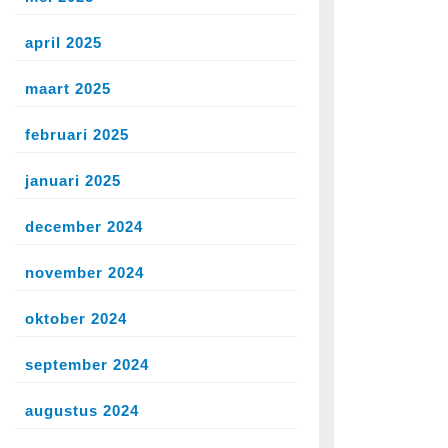
april 2025
maart 2025
februari 2025
januari 2025
december 2024
november 2024
oktober 2024
september 2024
augustus 2024