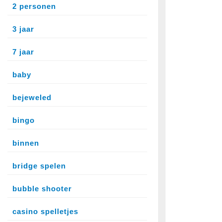
2 personen
3 jaar
7 jaar
baby
bejeweled
bingo
binnen
bridge spelen
bubble shooter
casino spelletjes