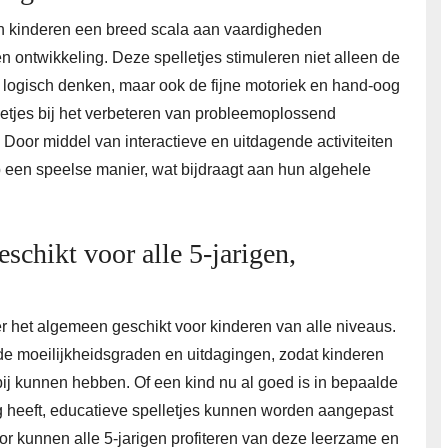
en kinderen een breed scala aan vaardigheden
en ontwikkeling. Deze spelletjes stimuleren niet alleen de
n logisch denken, maar ook de fijne motoriek en hand-oog
letjes bij het verbeteren van probleemoplossend
 Door middel van interactieve en uitdagende activiteiten
een speelse manier, wat bijdraagt aan hun algehele
eschikt voor alle 5-jarigen,
ver het algemeen geschikt voor kinderen van alle niveaus.
de moeilijkheidsgraden en uitdagingen, zodat kinderen
ij kunnen hebben. Of een kind nu al goed is in bepaalde
ig heeft, educatieve spelletjes kunnen worden aangepast
oor kunnen alle 5-jarigen profiteren van deze leerzame en