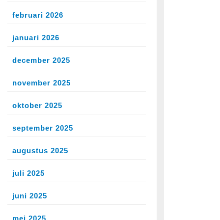
februari 2026
januari 2026
december 2025
november 2025
oktober 2025
september 2025
augustus 2025
juli 2025
juni 2025
mei 2025