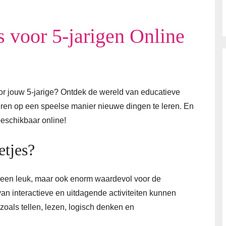
s voor 5-jarigen Online
oor jouw 5-jarige? Ontdek de wereld van educatieve
eren op een speelse manier nieuwe dingen te leren. En
beschikbaar online!
tjes?
alleen leuk, maar ook enorm waardevol voor de
an interactieve en uitdagende activiteiten kunnen
oals tellen, lezen, logisch denken en