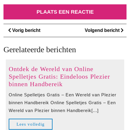
Berichtnavigatie
Vorig
Vo
Vorig bericht
Volgend bericht
bericht
ber
Gerelateerde berichten
Ontdek de Wereld van Online
Spelletjes Gratis: Eindeloos Plezier
Ontdek
binnen Handbereik
de
Online Spelletjes Gratis – Een Wereld van Plezier
Wereld
binnen Handbereik Online Spelletjes Gratis – Een
van
Wereld van Plezier binnen Handbereik[...]
Online
Spelletjes
Lees
Lees volledig
Gratis: