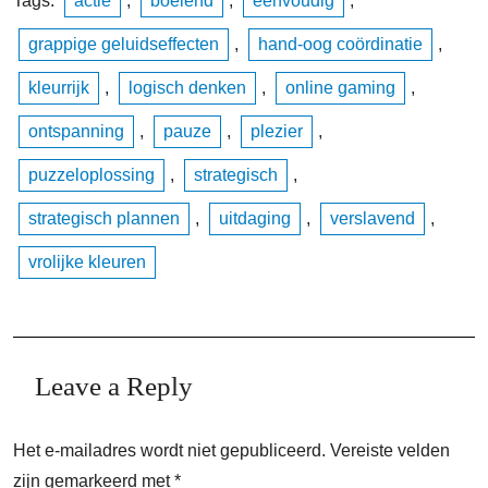
Tags:
actie
,
boeiend
,
eenvoudig
,
grappige geluidseffecten
,
hand-oog coördinatie
,
kleurrijk
,
logisch denken
,
online gaming
,
ontspanning
,
pauze
,
plezier
,
puzzeloplossing
,
strategisch
,
strategisch plannen
,
uitdaging
,
verslavend
,
vrolijke kleuren
Leave a Reply
Het e-mailadres wordt niet gepubliceerd.
Vereiste velden
zijn gemarkeerd met
*