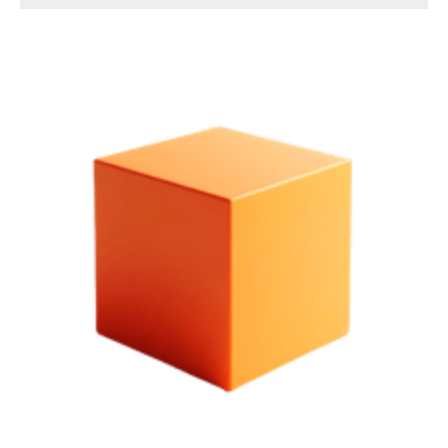
volledig
Eindeloos
Plezier
binnen
Handbereik