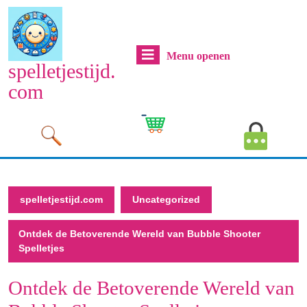
Naar
de
inhoud
Menu
Menu openen
gaan
spelletjestijd.
Naar
openen
com
de
inhoud
Cart
MyAcco
gaan
Image
Image
spelletjestijd.com
Uncategorized
Ontdek de Betoverende Wereld van Bubble Shooter
Spelletjes
Ontdek de Betoverende Wereld van