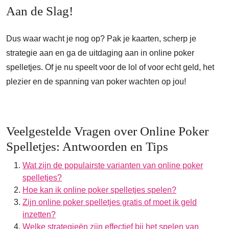
Aan de Slag!
Dus waar wacht je nog op? Pak je kaarten, scherp je
strategie aan en ga de uitdaging aan in online poker
spelletjes. Of je nu speelt voor de lol of voor echt geld, het
plezier en de spanning van poker wachten op jou!
Veelgestelde Vragen over Online Poker
Spelletjes: Antwoorden en Tips
Wat zijn de populairste varianten van online poker
spelletjes?
Hoe kan ik online poker spelletjes spelen?
Zijn online poker spelletjes gratis of moet ik geld
inzetten?
Welke strategieën zijn effectief bij het spelen van