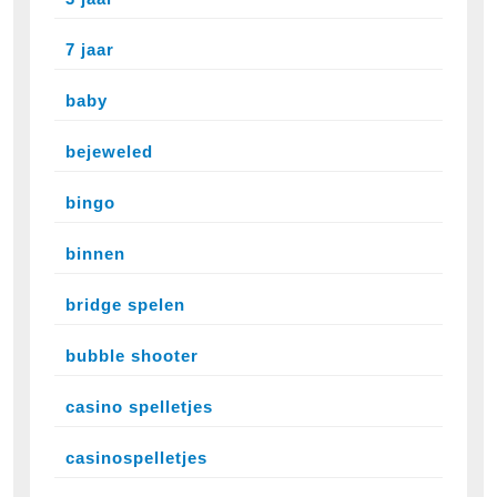
7 jaar
baby
bejeweled
bingo
binnen
bridge spelen
bubble shooter
casino spelletjes
casinospelletjes