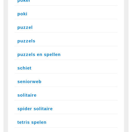
poker
poki
puzzel
puzzels
puzzels en spellen
schiet
seniorweb
solitaire
spider solitaire
tetris spelen