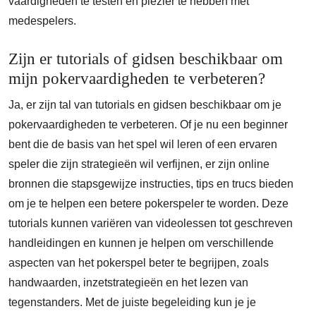
vaardigheden te testen en plezier te hebben met
medespelers.
Zijn er tutorials of gidsen beschikbaar om
mijn pokervaardigheden te verbeteren?
Ja, er zijn tal van tutorials en gidsen beschikbaar om je
pokervaardigheden te verbeteren. Of je nu een beginner
bent die de basis van het spel wil leren of een ervaren
speler die zijn strategieën wil verfijnen, er zijn online
bronnen die stapsgewijze instructies, tips en trucs bieden
om je te helpen een betere pokerspeler te worden. Deze
tutorials kunnen variëren van videolessen tot geschreven
handleidingen en kunnen je helpen om verschillende
aspecten van het pokerspel beter te begrijpen, zoals
handwaarden, inzetstrategieën en het lezen van
tegenstanders. Met de juiste begeleiding kun je je