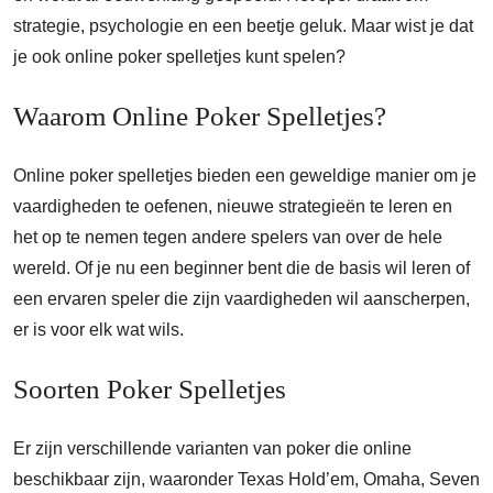
strategie, psychologie en een beetje geluk. Maar wist je dat
je ook online poker spelletjes kunt spelen?
Waarom Online Poker Spelletjes?
Online poker spelletjes bieden een geweldige manier om je
vaardigheden te oefenen, nieuwe strategieën te leren en
het op te nemen tegen andere spelers van over de hele
wereld. Of je nu een beginner bent die de basis wil leren of
een ervaren speler die zijn vaardigheden wil aanscherpen,
er is voor elk wat wils.
Soorten Poker Spelletjes
Er zijn verschillende varianten van poker die online
beschikbaar zijn, waaronder Texas Hold’em, Omaha, Seven