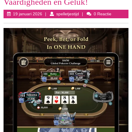
Vaardigheden en Geluk!
19
spelletjestijd
19 januari 2026
spelletjestijd
0 Reactie
januari
2026