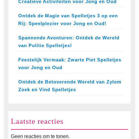
Creatieve Activiteiten voor Jong en Oud
Ontdek de Magie van Spelletjes 3 op een
Rij: Speelplezier voor Jong en Oud!
Spannende Avonturen: Ontdek de Wereld
van Politie Spelletjes!
Feestelijk Vermaak: Zwarte Piet Spelletjes
voor Jong en Oud
Ontdek de Betoverende Wereld van Zylom
Zoek en Vind Spelletjes
Laatste reacties
Geen reacties om te tonen.