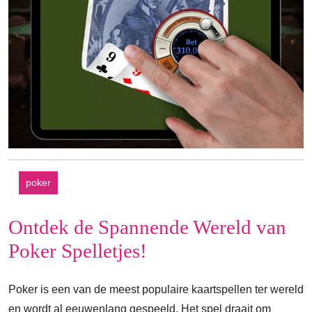
poker
Ontdek de Spannende Wereld van
Poker Spelletjes!
Poker is een van de meest populaire kaartspellen ter wereld
en wordt al eeuwenlang gespeeld. Het spel draait om