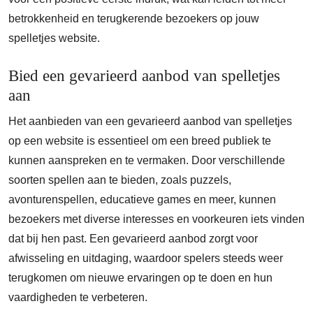
betrokkenheid en terugkerende bezoekers op jouw
spelletjes website.
Bied een gevarieerd aanbod van spelletjes
aan
Het aanbieden van een gevarieerd aanbod van spelletjes
op een website is essentieel om een breed publiek te
kunnen aanspreken en te vermaken. Door verschillende
soorten spellen aan te bieden, zoals puzzels,
avonturenspellen, educatieve games en meer, kunnen
bezoekers met diverse interesses en voorkeuren iets vinden
dat bij hen past. Een gevarieerd aanbod zorgt voor
afwisseling en uitdaging, waardoor spelers steeds weer
terugkomen om nieuwe ervaringen op te doen en hun
vaardigheden te verbeteren.