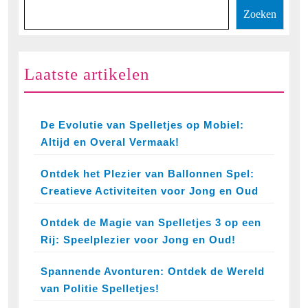
Zoeken
Laatste artikelen
De Evolutie van Spelletjes op Mobiel:
Altijd en Overal Vermaak!
Ontdek het Plezier van Ballonnen Spel:
Creatieve Activiteiten voor Jong en Oud
Ontdek de Magie van Spelletjes 3 op een
Rij: Speelplezier voor Jong en Oud!
Spannende Avonturen: Ontdek de Wereld
van Politie Spelletjes!