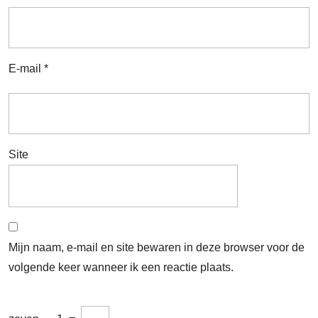
E-mail
*
Site
Mijn naam, e-mail en site bewaren in deze browser voor de
volgende keer wanneer ik een reactie plaats.