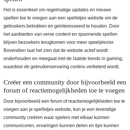
Het is essentieel om regelmatige updates en nieuwe
spellen toe te voegen aan een spelletjes website om de
gebruikers betrokken en geïnteresseerd te houden. Door
het aanbieden van verse content en spannende spellen
blijven bezoekers terugkomen voor meer speelplezier.
Bovendien laat het zien dat de website actief wordt
onderhouden en meegaat met de laatste trends in gaming,
waardoor de gebruikerservaring continu verbeterd wordt.
Creëer een community door bijvoorbeeld een
forum of reactiemogelijkheden toe te voegen
Door bijvoorbeeld een forum of reactiemogelijkheden toe te
voegen aan je spelletjes website, kun je een levendige
community creëren waar spelers met elkaar kunnen
communiceren, ervaringen kunnen delen en tips kunnen