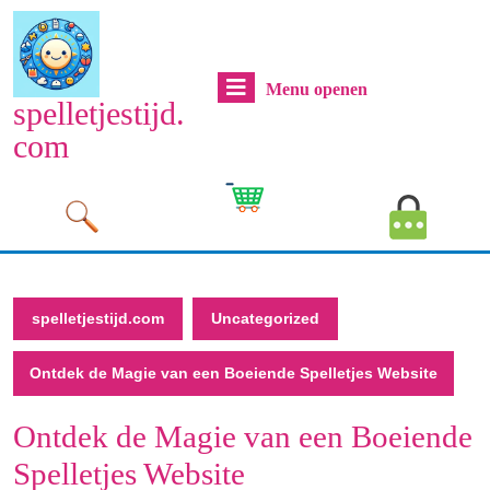
Naar
de
inhoud
Menu
Menu openen
gaan
spelletjestijd.
Naar
openen
com
de
inhoud
Cart
MyAcco
gaan
Image
Image
spelletjestijd.com
Uncategorized
Ontdek de Magie van een Boeiende Spelletjes Website
Ontdek de Magie van een Boeiende
Spelletjes Website