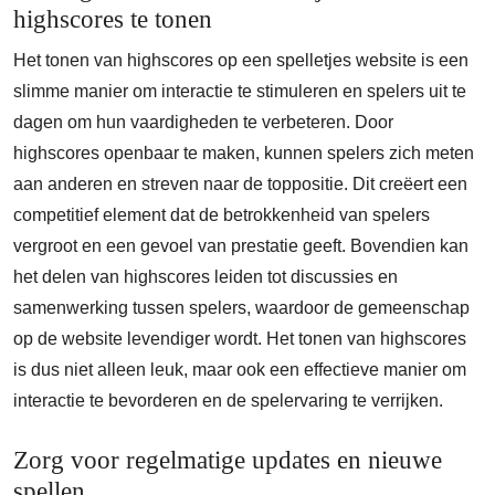
highscores te tonen
Het tonen van highscores op een spelletjes website is een
slimme manier om interactie te stimuleren en spelers uit te
dagen om hun vaardigheden te verbeteren. Door
highscores openbaar te maken, kunnen spelers zich meten
aan anderen en streven naar de toppositie. Dit creëert een
competitief element dat de betrokkenheid van spelers
vergroot en een gevoel van prestatie geeft. Bovendien kan
het delen van highscores leiden tot discussies en
samenwerking tussen spelers, waardoor de gemeenschap
op de website levendiger wordt. Het tonen van highscores
is dus niet alleen leuk, maar ook een effectieve manier om
interactie te bevorderen en de spelervaring te verrijken.
Zorg voor regelmatige updates en nieuwe
spellen