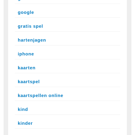
google
gratis spel
hartenjagen
iphone
kaarten
kaartspel
kaartspellen online
kind
kinder