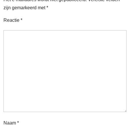
zijn gemarkeerd met
*
Reactie
*
Naam
*