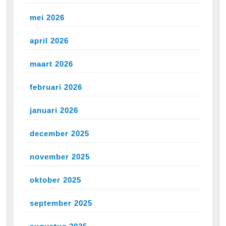
mei 2026
april 2026
maart 2026
februari 2026
januari 2026
december 2025
november 2025
oktober 2025
september 2025