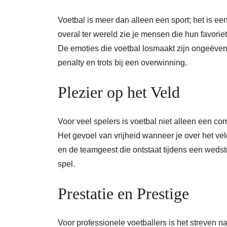
Voetbal is meer dan alleen een sport; het is een
overal ter wereld zie je mensen die hun favor
De emoties die voetbal losmaakt zijn ongeëven
penalty en trots bij een overwinning.
Plezier op het Veld
Voor veel spelers is voetbal niet alleen een co
Het gevoel van vrijheid wanneer je over het ve
en de teamgeest die ontstaat tijdens een wedstr
spel.
Prestatie en Prestige
Voor professionele voetballers is het streven 