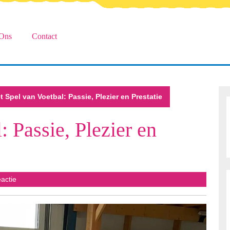
Ons
Contact
t Spel van Voetbal: Passie, Plezier en Prestatie
: Passie, Plezier en
actie