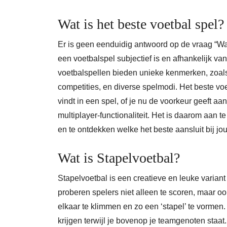
Wat is het beste voetbal spel?
Er is geen eenduidig antwoord op de vraag “Wa
een voetbalspel subjectief is en afhankelijk va
voetbalspellen bieden unieke kenmerken, zoals
competities, en diverse spelmodi. Het beste vo
vindt in een spel, of je nu de voorkeur geeft aa
multiplayer-functionaliteit. Het is daarom aan t
en te ontdekken welke het beste aansluit bij j
Wat is Stapelvoetbal?
Stapelvoetbal is een creatieve en leuke variant 
proberen spelers niet alleen te scoren, maar 
elkaar te klimmen en zo een ‘stapel’ te vormen.
krijgen terwijl je bovenop je teamgenoten staat