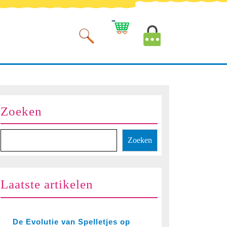
Cart
MyAccount
Image
Image
Zoeken
Zoeken
Laatste artikelen
De Evolutie van Spelletjes op