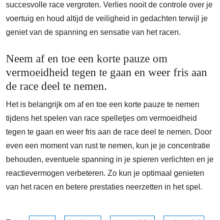
succesvolle race vergroten. Verlies nooit de controle over je
voertuig en houd altijd de veiligheid in gedachten terwijl je
geniet van de spanning en sensatie van het racen.
Neem af en toe een korte pauze om
vermoeidheid tegen te gaan en weer fris aan
de race deel te nemen.
Het is belangrijk om af en toe een korte pauze te nemen
tijdens het spelen van race spelletjes om vermoeidheid
tegen te gaan en weer fris aan de race deel te nemen. Door
even een moment van rust te nemen, kun je je concentratie
behouden, eventuele spanning in je spieren verlichten en je
reactievermogen verbeteren. Zo kun je optimaal genieten
van het racen en betere prestaties neerzetten in het spel.