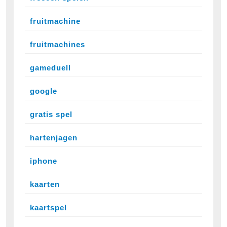
fruitmachine
fruitmachines
gameduell
google
gratis spel
hartenjagen
iphone
kaarten
kaartspel