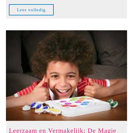
Spellen:
Lees
Lees volledig
Een
volledig
Wereld
vol
Virtueel
Avontuu
Leerzaam en Vermakelijk: De Magie