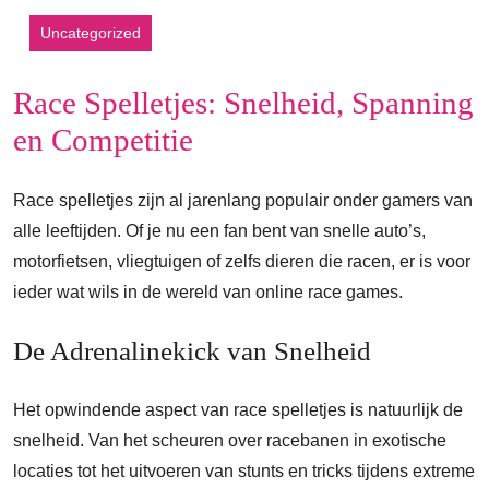
Uncategorized
Race Spelletjes: Snelheid, Spanning
en Competitie
Race spelletjes zijn al jarenlang populair onder gamers van
alle leeftijden. Of je nu een fan bent van snelle auto’s,
motorfietsen, vliegtuigen of zelfs dieren die racen, er is voor
ieder wat wils in de wereld van online race games.
De Adrenalinekick van Snelheid
Het opwindende aspect van race spelletjes is natuurlijk de
snelheid. Van het scheuren over racebanen in exotische
locaties tot het uitvoeren van stunts en tricks tijdens extreme