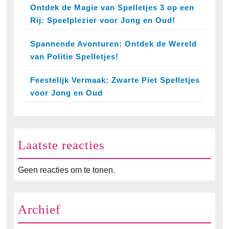
Ontdek de Magie van Spelletjes 3 op een
Rij: Speelplezier voor Jong en Oud!
Spannende Avonturen: Ontdek de Wereld
van Politie Spelletjes!
Feestelijk Vermaak: Zwarte Piet Spelletjes
voor Jong en Oud
Laatste reacties
Geen reacties om te tonen.
Archief