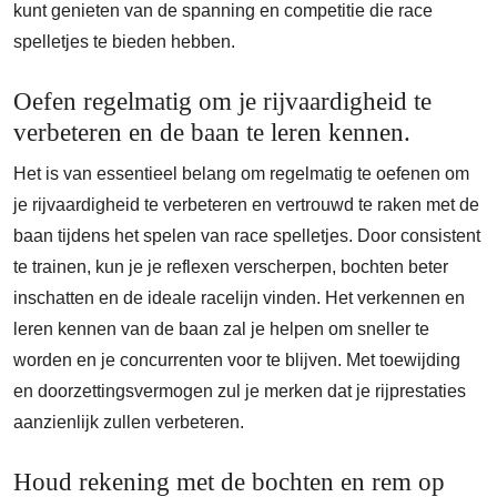
kunt genieten van de spanning en competitie die race
spelletjes te bieden hebben.
Oefen regelmatig om je rijvaardigheid te
verbeteren en de baan te leren kennen.
Het is van essentieel belang om regelmatig te oefenen om
je rijvaardigheid te verbeteren en vertrouwd te raken met de
baan tijdens het spelen van race spelletjes. Door consistent
te trainen, kun je je reflexen verscherpen, bochten beter
inschatten en de ideale racelijn vinden. Het verkennen en
leren kennen van de baan zal je helpen om sneller te
worden en je concurrenten voor te blijven. Met toewijding
en doorzettingsvermogen zul je merken dat je rijprestaties
aanzienlijk zullen verbeteren.
Houd rekening met de bochten en rem op