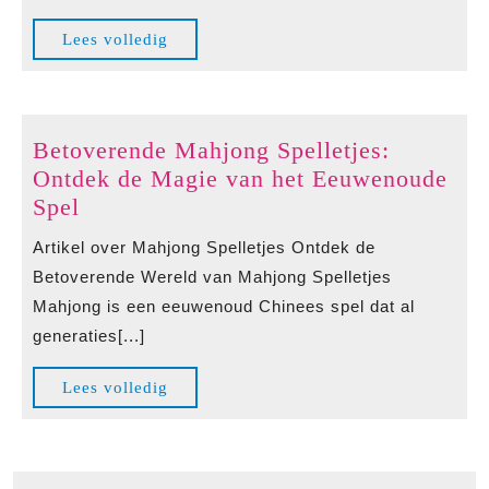
Ontdek
Lees
Lees volledig
de
volledig
Magie
van
Spelenderwijs
Betoverende Mahjong Spelletjes:
Leren
Ontdek de Magie van het Eeuwenoude
Betoverende
Spel
Mahjong
Artikel over Mahjong Spelletjes Ontdek de
Spelletjes:
Betoverende Wereld van Mahjong Spelletjes
Ontdek
Mahjong is een eeuwenoud Chinees spel dat al
de
generaties[...]
Magie
van
Lees
Lees volledig
het
volledig
Eeuwenoude
Spel