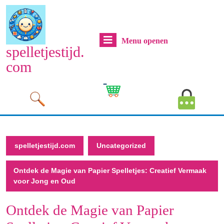
Naar
de
inhoud
Menu
Menu openen
gaan
spelletjestijd.
Naar
openen
com
de
inhoud
Cart
MyAcco
gaan
Image
Image
spelletjestijd.com
Uncategorized
Ontdek de Magie van Papier Spelletjes: Creatief Vermaak
voor Jong en Oud
Ontdek de Magie van Papier