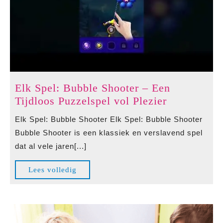
Elk Spel: Bubble Shooter – Een
Elk
Tijdloos Puzzelspel vol Plezier
Spel:
Elk Spel: Bubble Shooter Elk Spel: Bubble Shooter
Bubble
Bubble Shooter is een klassiek en verslavend spel
Shooter
dat al vele jaren[...]
–
Een
Lees
Lees volledig
Tijdloos
volledig
Puzzelspel
vol
Plezier