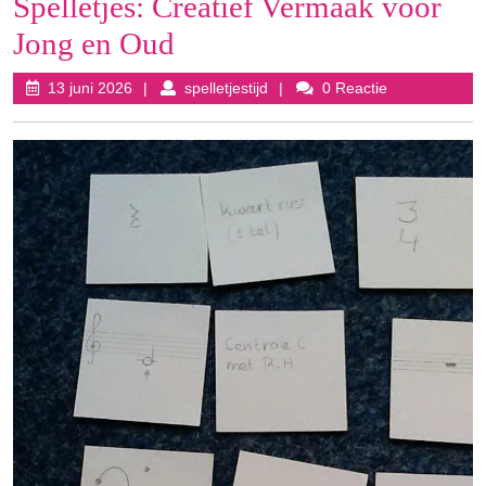
Spelletjes: Creatief Vermaak voor
Jong en Oud
13
spelletjestijd
13 juni 2026
spelletjestijd
0 Reactie
juni
2026