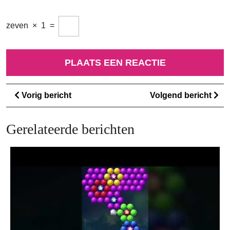
zeven
×
1
=
Berichtnavigatie
Vorig
Vo
Vorig bericht
Volgend bericht
bericht
ber
Gerelateerde berichten