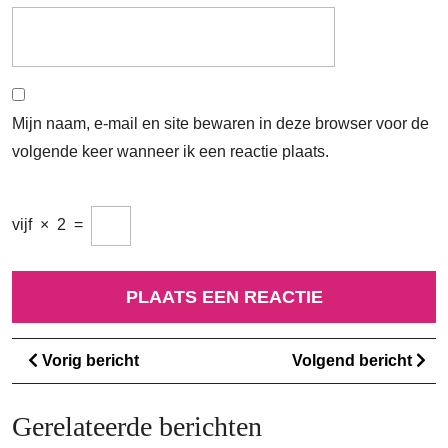
Mijn naam, e-mail en site bewaren in deze browser voor de
volgende keer wanneer ik een reactie plaats.
vijf
×
2
=
Berichtnavigatie
Vorig
Vo
Vorig bericht
Volgend bericht
bericht
ber
Gerelateerde berichten