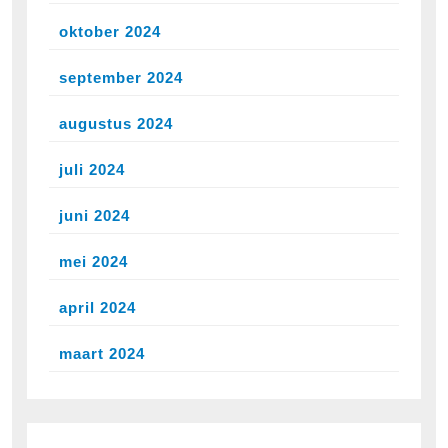
oktober 2024
september 2024
augustus 2024
juli 2024
juni 2024
mei 2024
april 2024
maart 2024