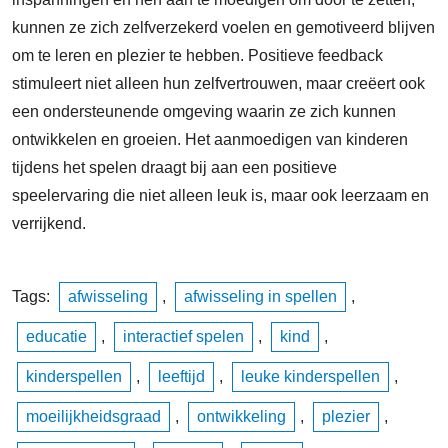
kunnen ze zich zelfverzekerd voelen en gemotiveerd blijven
om te leren en plezier te hebben. Positieve feedback
stimuleert niet alleen hun zelfvertrouwen, maar creëert ook
een ondersteunende omgeving waarin ze zich kunnen
ontwikkelen en groeien. Het aanmoedigen van kinderen
tijdens het spelen draagt bij aan een positieve
speelervaring die niet alleen leuk is, maar ook leerzaam en
verrijkend.
Tags:
afwisseling
,
afwisseling in spellen
,
educatie
,
interactief spelen
,
kind
,
kinderspellen
,
leeftijd
,
leuke kinderspellen
,
moeilijkheidsgraad
,
ontwikkeling
,
plezier
,