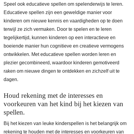
Speel ook educatieve spellen om spelenderwijs te leren.
Educatieve spellen zijn een geweldige manier voor
kinderen om nieuwe kennis en vaardigheden op te doen
terwijl ze zich vermaken. Door te spelen en te leren
tegelijkertijd, kunnen kinderen op een interactieve en
boeiende manier hun cognitieve en creatieve vermogens
ontwikkelen. Met educatieve spellen worden leren en
plezier gecombineerd, waardoor kinderen gemotiveerd
raken om nieuwe dingen te ontdekken en zichzelf uit te
dagen.
Houd rekening met de interesses en
voorkeuren van het kind bij het kiezen van
spellen.
Bij het kiezen van leuke kinderspellen is het belangrijk om
rekening te houden met de interesses en voorkeuren van