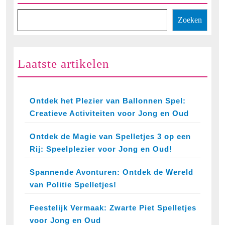
Zoeken
Laatste artikelen
Ontdek het Plezier van Ballonnen Spel:
Creatieve Activiteiten voor Jong en Oud
Ontdek de Magie van Spelletjes 3 op een
Rij: Speelplezier voor Jong en Oud!
Spannende Avonturen: Ontdek de Wereld
van Politie Spelletjes!
Feestelijk Vermaak: Zwarte Piet Spelletjes
voor Jong en Oud