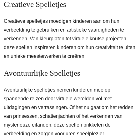
Creatieve Spelletjes
Creatieve spelletjes moedigen kinderen aan om hun
verbeelding te gebruiken en artistieke vaardigheden te
verkennen. Van kleurplaten tot virtuele knutselprojecten,
deze spellen inspireren kinderen om hun creativiteit te uiten
en unieke meesterwerken te creëren.
Avontuurlijke Spelletjes
Avontuurlijke spelletjes nemen kinderen mee op
spannende reizen door virtuele werelden vol met
uitdagingen en verrassingen. Of het nu gaat om het redden
van prinsessen, schattenjachten of het verkennen van
mysterieuze eilanden, deze spellen prikkelen de
verbeelding en zorgen voor uren speelplezier.