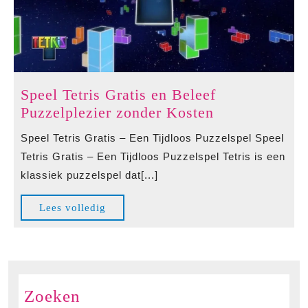
Speel Tetris Gratis en Beleef
Speel
Puzzelplezier zonder Kosten
Tetris
Speel Tetris Gratis – Een Tijdloos Puzzelspel Speel
Gratis
Tetris Gratis – Een Tijdloos Puzzelspel Tetris is een
en
klassiek puzzelspel dat[...]
Beleef
Puzzelplezier
Lees
Lees volledig
zonder
volledig
Kosten
Zoeken