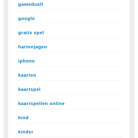
gameduell
google
gratis spel
hartenjagen
iphone
kaarten
kaartspel
kaartspellen online
kind
kinder