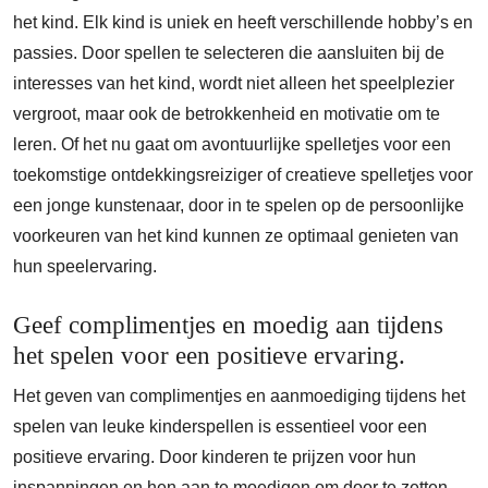
het kind. Elk kind is uniek en heeft verschillende hobby’s en
passies. Door spellen te selecteren die aansluiten bij de
interesses van het kind, wordt niet alleen het speelplezier
vergroot, maar ook de betrokkenheid en motivatie om te
leren. Of het nu gaat om avontuurlijke spelletjes voor een
toekomstige ontdekkingsreiziger of creatieve spelletjes voor
een jonge kunstenaar, door in te spelen op de persoonlijke
voorkeuren van het kind kunnen ze optimaal genieten van
hun speelervaring.
Geef complimentjes en moedig aan tijdens
het spelen voor een positieve ervaring.
Het geven van complimentjes en aanmoediging tijdens het
spelen van leuke kinderspellen is essentieel voor een
positieve ervaring. Door kinderen te prijzen voor hun
inspanningen en hen aan te moedigen om door te zetten,