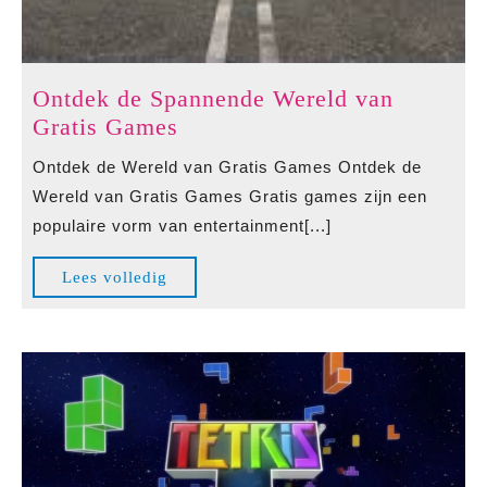
Ontdek de Spannende Wereld van
Ontdek
Gratis Games
de
Ontdek de Wereld van Gratis Games Ontdek de
Spannende
Wereld van Gratis Games Gratis games zijn een
Wereld
populaire vorm van entertainment[...]
van
Gratis
Lees
Lees volledig
Games
volledig