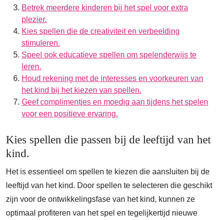
Betrek meerdere kinderen bij het spel voor extra
plezier.
Kies spellen die de creativiteit en verbeelding
stimuleren.
Speel ook educatieve spellen om spelenderwijs te
leren.
Houd rekening met de interesses en voorkeuren van
het kind bij het kiezen van spellen.
Geef complimentjes en moedig aan tijdens het spelen
voor een positieve ervaring.
Kies spellen die passen bij de leeftijd van het
kind.
Het is essentieel om spellen te kiezen die aansluiten bij de
leeftijd van het kind. Door spellen te selecteren die geschikt
zijn voor de ontwikkelingsfase van het kind, kunnen ze
optimaal profiteren van het spel en tegelijkertijd nieuwe