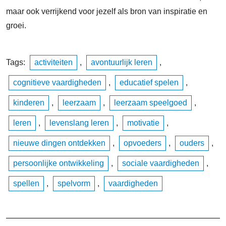
maar ook verrijkend voor jezelf als bron van inspiratie en
groei.
Tags:
activiteiten
,
avontuurlijk leren
,
cognitieve vaardigheden
,
educatief spelen
,
kinderen
,
leerzaam
,
leerzaam speelgoed
,
leren
,
levenslang leren
,
motivatie
,
nieuwe dingen ontdekken
,
opvoeders
,
ouders
,
persoonlijke ontwikkeling
,
sociale vaardigheden
,
spellen
,
spelvorm
,
vaardigheden