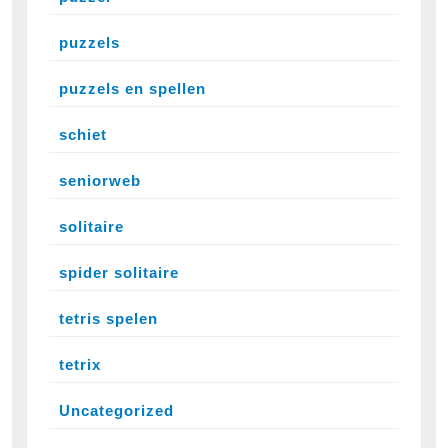
puzzels
puzzels en spellen
schiet
seniorweb
solitaire
spider solitaire
tetris spelen
tetrix
Uncategorized