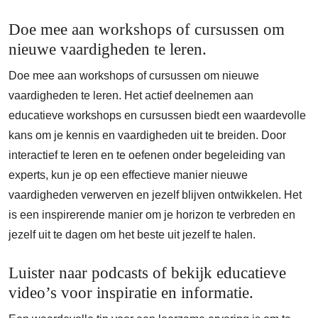
Doe mee aan workshops of cursussen om
nieuwe vaardigheden te leren.
Doe mee aan workshops of cursussen om nieuwe
vaardigheden te leren. Het actief deelnemen aan
educatieve workshops en cursussen biedt een waardevolle
kans om je kennis en vaardigheden uit te breiden. Door
interactief te leren en te oefenen onder begeleiding van
experts, kun je op een effectieve manier nieuwe
vaardigheden verwerven en jezelf blijven ontwikkelen. Het
is een inspirerende manier om je horizon te verbreden en
jezelf uit te dagen om het beste uit jezelf te halen.
Luister naar podcasts of bekijk educatieve
video’s voor inspiratie en informatie.