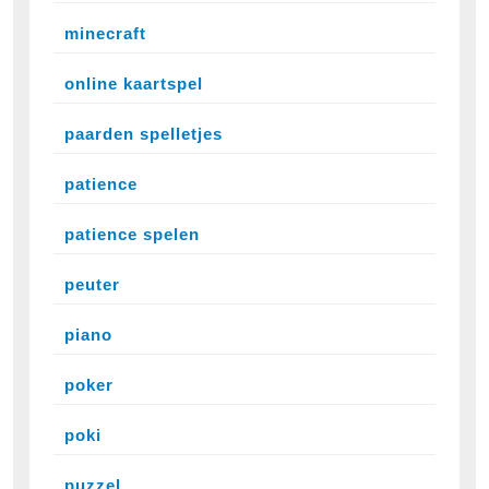
minecraft
online kaartspel
paarden spelletjes
patience
patience spelen
peuter
piano
poker
poki
puzzel