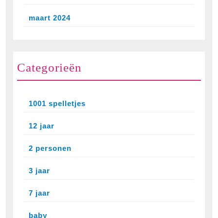
maart 2024
Categorieën
1001 spelletjes
12 jaar
2 personen
3 jaar
7 jaar
baby