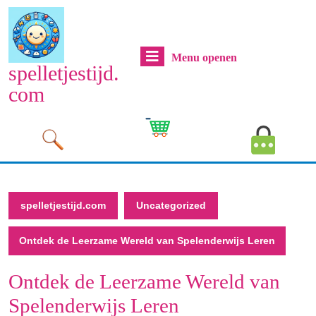
Naar
de
inhoud
Menu
Menu openen
gaan
spelletjestijd.
Naar
openen
com
de
inhoud
Cart
MyAcco
gaan
Image
Image
spelletjestijd.com
Uncategorized
Ontdek de Leerzame Wereld van Spelenderwijs Leren
Ontdek de Leerzame Wereld van
Spelenderwijs Leren