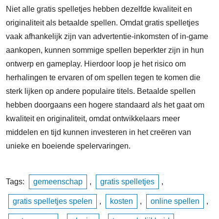
Niet alle gratis spelletjes hebben dezelfde kwaliteit en
originaliteit als betaalde spellen. Omdat gratis spelletjes
vaak afhankelijk zijn van advertentie-inkomsten of in-game
aankopen, kunnen sommige spellen beperkter zijn in hun
ontwerp en gameplay. Hierdoor loop je het risico om
herhalingen te ervaren of om spellen tegen te komen die
sterk lijken op andere populaire titels. Betaalde spellen
hebben doorgaans een hogere standaard als het gaat om
kwaliteit en originaliteit, omdat ontwikkelaars meer
middelen en tijd kunnen investeren in het creëren van
unieke en boeiende spelervaringen.
Tags:
gemeenschap
,
gratis spelletjes
,
gratis spelletjes spelen
,
kosten
,
online spellen
,