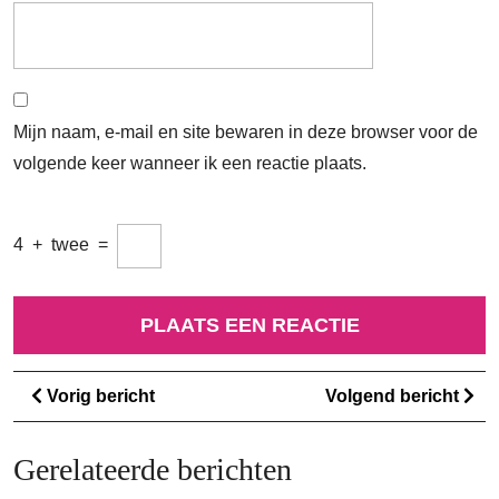
Mijn naam, e-mail en site bewaren in deze browser voor de
volgende keer wanneer ik een reactie plaats.
4
+
twee
=
Berichtnavigatie
Vorig
Vo
Vorig bericht
Volgend bericht
bericht
ber
Gerelateerde berichten