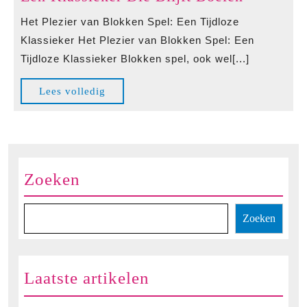
Tijdloze
Het Plezier van Blokken Spel: Een Tijdloze
Plezier
Klassieker Het Plezier van Blokken Spel: Een
van
Tijdloze Klassieker Blokken spel, ook wel[...]
Blokken
Spel:
Lees
Lees volledig
Een
volledig
Klassieke
Die
Blijft
Boeien
Zoeken
Zoeken
Laatste artikelen