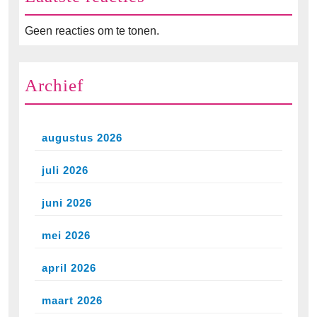
Geen reacties om te tonen.
Archief
augustus 2026
juli 2026
juni 2026
mei 2026
april 2026
maart 2026