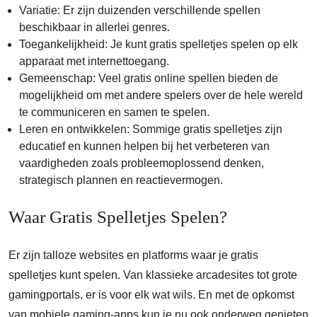
Variatie: Er zijn duizenden verschillende spellen
beschikbaar in allerlei genres.
Toegankelijkheid: Je kunt gratis spelletjes spelen op elk
apparaat met internettoegang.
Gemeenschap: Veel gratis online spellen bieden de
mogelijkheid om met andere spelers over de hele wereld
te communiceren en samen te spelen.
Leren en ontwikkelen: Sommige gratis spelletjes zijn
educatief en kunnen helpen bij het verbeteren van
vaardigheden zoals probleemoplossend denken,
strategisch plannen en reactievermogen.
Waar Gratis Spelletjes Spelen?
Er zijn talloze websites en platforms waar je gratis
spelletjes kunt spelen. Van klassieke arcadesites tot grote
gamingportals, er is voor elk wat wils. En met de opkomst
van mobiele gaming-apps kun je nu ook onderweg genieten