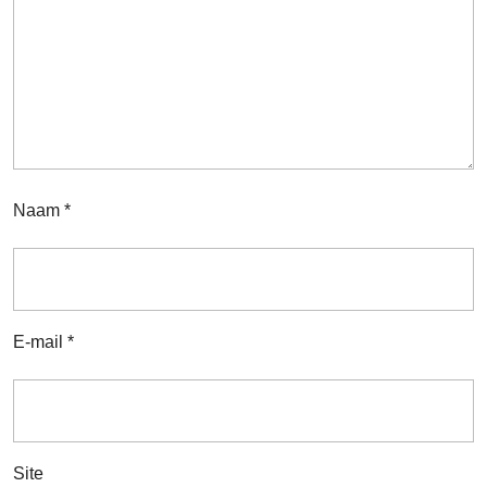
Naam
*
E-mail
*
Site