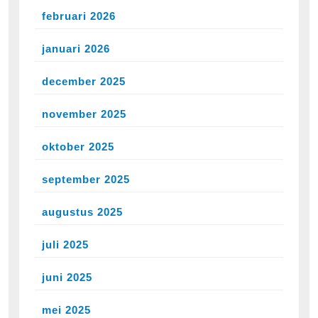
februari 2026
januari 2026
december 2025
november 2025
oktober 2025
september 2025
augustus 2025
juli 2025
juni 2025
mei 2025