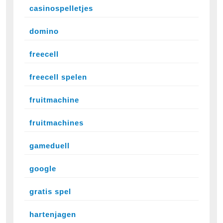
casinospelletjes
domino
freecell
freecell spelen
fruitmachine
fruitmachines
gameduell
google
gratis spel
hartenjagen