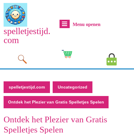
Naar
de
inhoud
Menu
Menu openen
gaan
spelletjestijd.
Naar
openen
com
de
inhoud
Cart
MyAcco
gaan
Image
Image
spelletjestijd.com
Uncategorized
Ontdek het Plezier van Gratis Spelletjes Spelen
Ontdek het Plezier van Gratis
Spelletjes Spelen