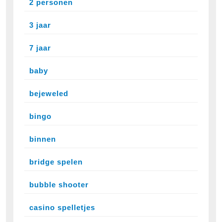
2 personen
3 jaar
7 jaar
baby
bejeweled
bingo
binnen
bridge spelen
bubble shooter
casino spelletjes