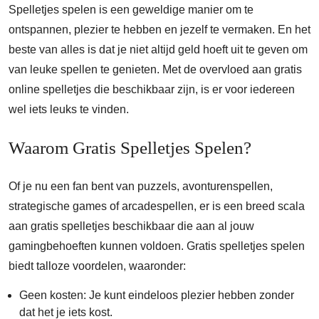
Spelletjes spelen is een geweldige manier om te
ontspannen, plezier te hebben en jezelf te vermaken. En het
beste van alles is dat je niet altijd geld hoeft uit te geven om
van leuke spellen te genieten. Met de overvloed aan gratis
online spelletjes die beschikbaar zijn, is er voor iedereen
wel iets leuks te vinden.
Waarom Gratis Spelletjes Spelen?
Of je nu een fan bent van puzzels, avonturenspellen,
strategische games of arcadespellen, er is een breed scala
aan gratis spelletjes beschikbaar die aan al jouw
gamingbehoeften kunnen voldoen. Gratis spelletjes spelen
biedt talloze voordelen, waaronder:
Geen kosten: Je kunt eindeloos plezier hebben zonder
dat het je iets kost.