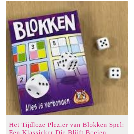
Virtueel
Vermaak
Het Tijdloze Plezier van Blokken Spel:
Het
Een Klassieker Die Blijft Boeien