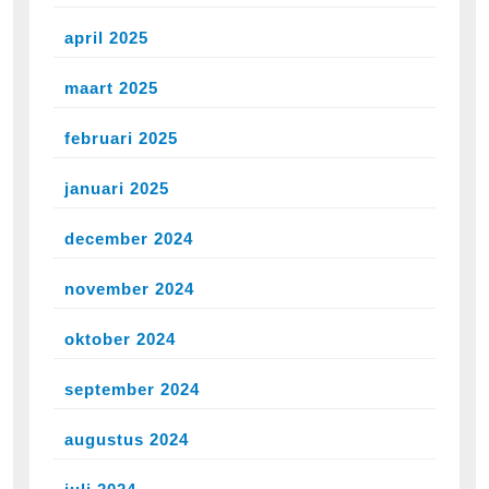
april 2025
maart 2025
februari 2025
januari 2025
december 2024
november 2024
oktober 2024
september 2024
augustus 2024