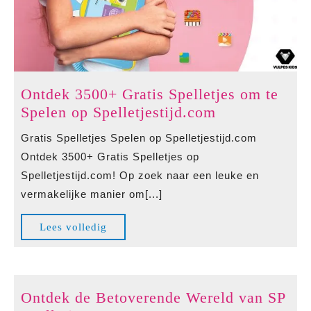
Ontdek 3500+ Gratis Spelletjes om te
Ontdek
Spelen op Spelletjestijd.com
3500+
Gratis Spelletjes Spelen op Spelletjestijd.com
Gratis
Ontdek 3500+ Gratis Spelletjes op
Spelletjes
Spelletjestijd.com! Op zoek naar een leuke en
om
vermakelijke manier om[...]
te
Spelen
Lees
Lees volledig
op
volledig
Spelletjestijd
Ontdek de Betoverende Wereld van SP