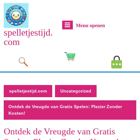
Naar
de
inhoud
Menu
Menu openen
gaan
spelletjestijd.
Naar
openen
com
de
inhoud
Cart
MyAcco
gaan
Image
Image
spelletjestijd.com
Uncategorized
Ontdek de Vreugde van Gratis Spelen: Plezier Zonder
Kosten!
Ontdek de Vreugde van Gratis