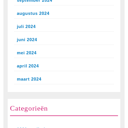
september 2024
augustus 2024
juli 2024
juni 2024
mei 2024
april 2024
maart 2024
Categorieën