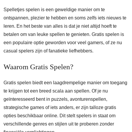
Spelletjes spelen is een geweldige manier om te
ontspannen, plezier te hebben en soms zelfs iets nieuws te
leren. En het beste van alles is dat je niet altijd hoeft te
betalen om van leuke spellen te genieten. Gratis spelen is
een populaire optie geworden voor veel gamers, of ze nu
casual spelers zijn of fanatieke liefhebbers.
Waarom Gratis Spelen?
Gratis spelen biedt een laagdrempelige manier om toegang
te krijgen tot een breed scala aan spellen. Of je nu
geïnteresseerd bent in puzzels, avonturenspellen,
strategische games of iets anders, er zijn talloze gratis
opties beschikbaar online. Dit stelt spelers in staat om
verschillende genres en stijlen uit te proberen zonder