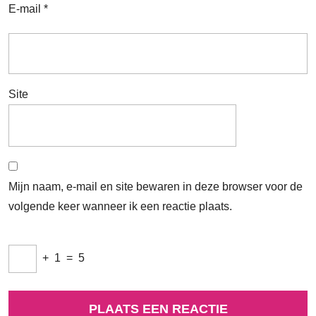
E-mail
*
Site
Mijn naam, e-mail en site bewaren in deze browser voor de
volgende keer wanneer ik een reactie plaats.
+
1
=
5