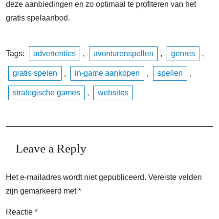
deze aanbiedingen en zo optimaal te profiteren van het
gratis spelaanbod.
Tags:
advertenties
,
avonturenspellen
,
genres
,
gratis spelen
,
in-game aankopen
,
spellen
,
strategische games
,
websites
Leave a Reply
Het e-mailadres wordt niet gepubliceerd.
Vereiste velden
zijn gemarkeerd met
*
Reactie
*