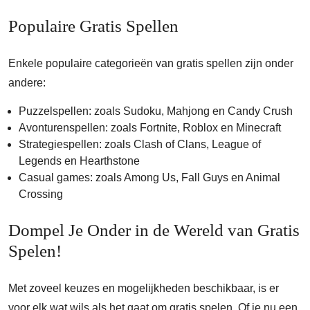
Populaire Gratis Spellen
Enkele populaire categorieën van gratis spellen zijn onder
andere:
Puzzelspellen: zoals Sudoku, Mahjong en Candy Crush
Avonturenspellen: zoals Fortnite, Roblox en Minecraft
Strategiespellen: zoals Clash of Clans, League of
Legends en Hearthstone
Casual games: zoals Among Us, Fall Guys en Animal
Crossing
Dompel Je Onder in de Wereld van Gratis
Spelen!
Met zoveel keuzes en mogelijkheden beschikbaar, is er
voor elk wat wils als het gaat om gratis spelen. Of je nu een