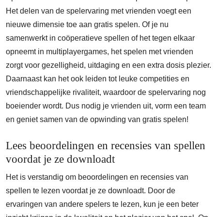
Het delen van de spelervaring met vrienden voegt een
nieuwe dimensie toe aan gratis spelen. Of je nu
samenwerkt in coöperatieve spellen of het tegen elkaar
opneemt in multiplayergames, het spelen met vrienden
zorgt voor gezelligheid, uitdaging en een extra dosis plezier.
Daarnaast kan het ook leiden tot leuke competities en
vriendschappelijke rivaliteit, waardoor de spelervaring nog
boeiender wordt. Dus nodig je vrienden uit, vorm een team
en geniet samen van de opwinding van gratis spelen!
Lees beoordelingen en recensies van spellen
voordat je ze downloadt
Het is verstandig om beoordelingen en recensies van
spellen te lezen voordat je ze downloadt. Door de
ervaringen van andere spelers te lezen, kun je een beter