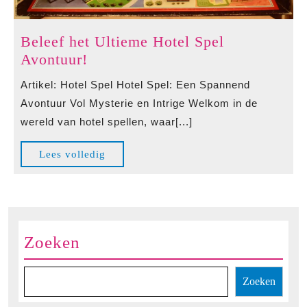
Beleef het Ultieme Hotel Spel
Beleef
Avontuur!
het
Artikel: Hotel Spel Hotel Spel: Een Spannend
Ultieme
Avontuur Vol Mysterie en Intrige Welkom in de
Hotel
wereld van hotel spellen, waar[...]
Spel
Avontuur!
Lees
Lees volledig
volledig
Zoeken
Zoeken