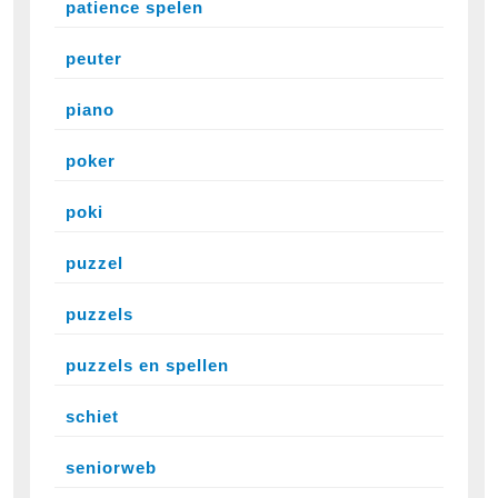
patience spelen
peuter
piano
poker
poki
puzzel
puzzels
puzzels en spellen
schiet
seniorweb