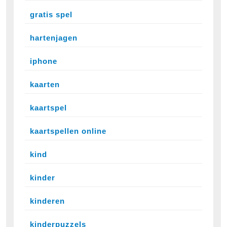
gratis spel
hartenjagen
iphone
kaarten
kaartspel
kaartspellen online
kind
kinder
kinderen
kinderpuzzels