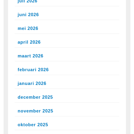
juli 2026
juni 2026
mei 2026
april 2026
maart 2026
februari 2026
januari 2026
december 2025
november 2025
oktober 2025