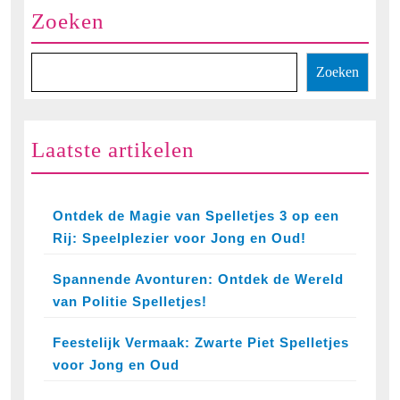
en
Zoeken
familie
Zoeken
Laatste artikelen
Ontdek de Magie van Spelletjes 3 op een
Rij: Speelplezier voor Jong en Oud!
Spannende Avonturen: Ontdek de Wereld
van Politie Spelletjes!
Feestelijk Vermaak: Zwarte Piet Spelletjes
voor Jong en Oud