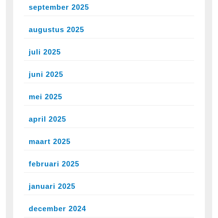
september 2025
augustus 2025
juli 2025
juni 2025
mei 2025
april 2025
maart 2025
februari 2025
januari 2025
december 2024