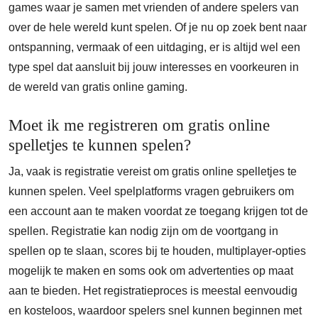
games waar je samen met vrienden of andere spelers van
over de hele wereld kunt spelen. Of je nu op zoek bent naar
ontspanning, vermaak of een uitdaging, er is altijd wel een
type spel dat aansluit bij jouw interesses en voorkeuren in
de wereld van gratis online gaming.
Moet ik me registreren om gratis online
spelletjes te kunnen spelen?
Ja, vaak is registratie vereist om gratis online spelletjes te
kunnen spelen. Veel spelplatforms vragen gebruikers om
een account aan te maken voordat ze toegang krijgen tot de
spellen. Registratie kan nodig zijn om de voortgang in
spellen op te slaan, scores bij te houden, multiplayer-opties
mogelijk te maken en soms ook om advertenties op maat
aan te bieden. Het registratieproces is meestal eenvoudig
en kosteloos, waardoor spelers snel kunnen beginnen met