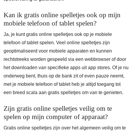
Kan ik gratis online spelletjes ook op mijn
mobiele telefoon of tablet spelen?
Ja, je kunt gratis online spelletjes ook op je mobiele
telefoon of tablet spelen. Veel online spelletjes zijn
geoptimaliseerd voor mobiele apparaten en kunnen
rechtstreeks worden gespeeld via een webbrowser of door
het downloaden van specifieke apps uit app stores. Of je nu
onderweg bent, thuis op de bank zit of even pauze neemt,
met je mobiele telefoon of tablet heb je altijd toegang tot
een breed scala aan gratis spelletjes om van te genieten.
Zijn gratis online spelletjes veilig om te
spelen op mijn computer of apparaat?
Gratis online spelletjes zijn over het algemeen veilig om te