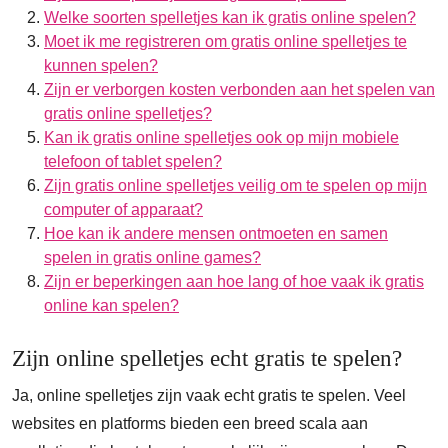
Welke soorten spelletjes kan ik gratis online spelen?
Moet ik me registreren om gratis online spelletjes te
kunnen spelen?
Zijn er verborgen kosten verbonden aan het spelen van
gratis online spelletjes?
Kan ik gratis online spelletjes ook op mijn mobiele
telefoon of tablet spelen?
Zijn gratis online spelletjes veilig om te spelen op mijn
computer of apparaat?
Hoe kan ik andere mensen ontmoeten en samen
spelen in gratis online games?
Zijn er beperkingen aan hoe lang of hoe vaak ik gratis
online kan spelen?
Zijn online spelletjes echt gratis te spelen?
Ja, online spelletjes zijn vaak echt gratis te spelen. Veel
websites en platforms bieden een breed scala aan