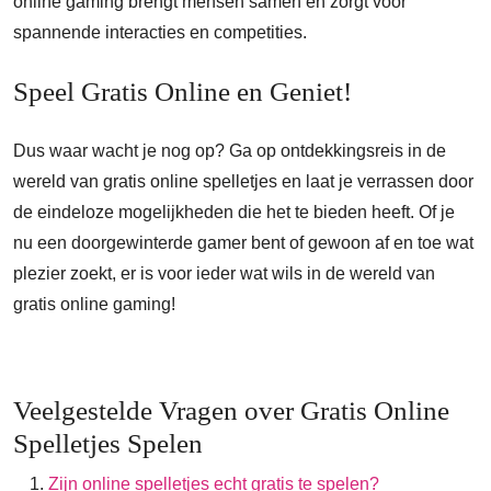
online gaming brengt mensen samen en zorgt voor
spannende interacties en competities.
Speel Gratis Online en Geniet!
Dus waar wacht je nog op? Ga op ontdekkingsreis in de
wereld van gratis online spelletjes en laat je verrassen door
de eindeloze mogelijkheden die het te bieden heeft. Of je
nu een doorgewinterde gamer bent of gewoon af en toe wat
plezier zoekt, er is voor ieder wat wils in de wereld van
gratis online gaming!
Veelgestelde Vragen over Gratis Online
Spelletjes Spelen
Zijn online spelletjes echt gratis te spelen?