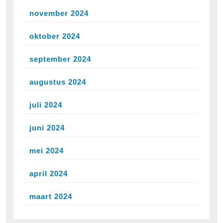
november 2024
oktober 2024
september 2024
augustus 2024
juli 2024
juni 2024
mei 2024
april 2024
maart 2024