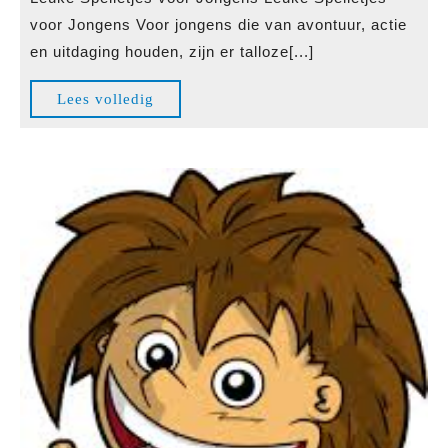
Educatieve
voor Jongens Voor jongens die van avontuur, actie
Leuke
en uitdaging houden, zijn er talloze[...]
Spelletjes
voor
Lees
Lees volledig
Jongens
volledig