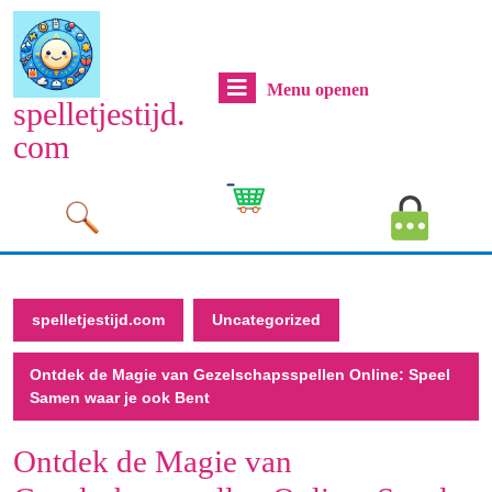
Naar
de
inhoud
Menu
Menu openen
gaan
spelletjestijd.
Naar
openen
com
de
inhoud
Cart
MyAcco
gaan
Image
Image
spelletjestijd.com
Uncategorized
Ontdek de Magie van Gezelschapsspellen Online: Speel
Samen waar je ook Bent
Ontdek de Magie van