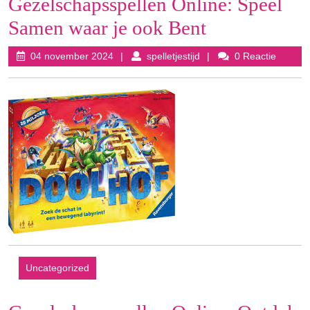
Gezelschapsspellen Online: Speel
Samen waar je ook Bent
04
spelletjestijd
04 november 2024
spelletjestijd
0 Reactie
november
2024
Uncategorized