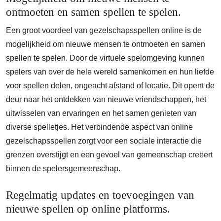
ontmoeten en samen spellen te spelen.
Een groot voordeel van gezelschapsspellen online is de
mogelijkheid om nieuwe mensen te ontmoeten en samen
spellen te spelen. Door de virtuele spelomgeving kunnen
spelers van over de hele wereld samenkomen en hun liefde
voor spellen delen, ongeacht afstand of locatie. Dit opent de
deur naar het ontdekken van nieuwe vriendschappen, het
uitwisselen van ervaringen en het samen genieten van
diverse spelletjes. Het verbindende aspect van online
gezelschapsspellen zorgt voor een sociale interactie die
grenzen overstijgt en een gevoel van gemeenschap creëert
binnen de spelersgemeenschap.
Regelmatig updates en toevoegingen van
nieuwe spellen op online platforms.