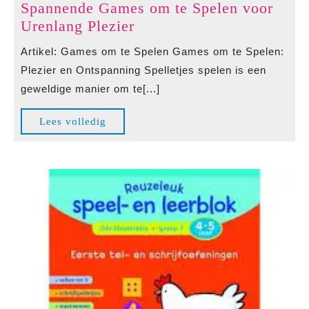
Spannende Games om te Spelen voor
Spannende
Urenlang Plezier
Games
Artikel: Games om te Spelen Games om te Spelen:
om
Plezier en Ontspanning Spelletjes spelen is een
te
geweldige manier om te[...]
Spelen
voor
Lees
Lees volledig
Urenlang
volledig
Plezier