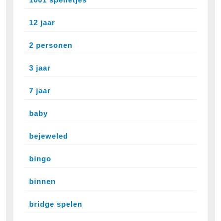
12 jaar
2 personen
3 jaar
7 jaar
baby
bejeweled
bingo
binnen
bridge spelen