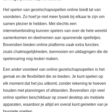
Het spelen van gezelschapsspellen online biedt tal van
voordelen. Zo hoef je niet meer fysiek bij elkaar te zijn om
samen plezier te hebben. Met slechts een
internetverbinding kunnen spelers van over de hele wereld
samenkomen en deelnemen aan spannende spelletjes.
Bovendien bieden online platforms vaak extra functies
zoals chatmogelijkheden, toernooien en uitdagingen die de
spelervaring nog leuker maken.
Een ander voordeel van online gezelschapsspellen is het
gemak en de flexibiliteit die ze bieden. Je kunt spelen op
elk moment dat het jou uitkomt, zonder rekening te hoeven
houden met planningen of afstanden. Bovendien zijn veel
online spellen beschikbaar op zowel desktop als mobiele
apparaten, waardoor je altijd en overal kunt genieten van je
favoriete spellen.