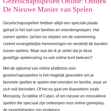
Gezelschapsspellen Online: Ontdek
De Nieuwe Manier van Spelen
Gezelschapsspellen hebben altijd een speciale plaats
gehad in het hart van families en vriendengroepen. Het
samen spelen, lachen en strijden om de overwinning
creëert onvergetelijke herinneringen en versterkt de banden
tussen spelers. Maar wat als ik je vertel dat je deze
gezellige spelervaring nu ook online kunt beleven?
Met de opkomst van online platforms voor
gezelschapsspellen is het mogelijk geworden om je
favoriete spellen te spelen met vrienden en familie, waar ze
zich ook bevinden. Of het nu gaat om klassiekers zoals
Monopoly, Scrabble of Catan, of om nieuwe en innovatieve
spellen die speciaal zijn ontworpen voor online gameplay,
de mogelijkheden zijn eindeloos.