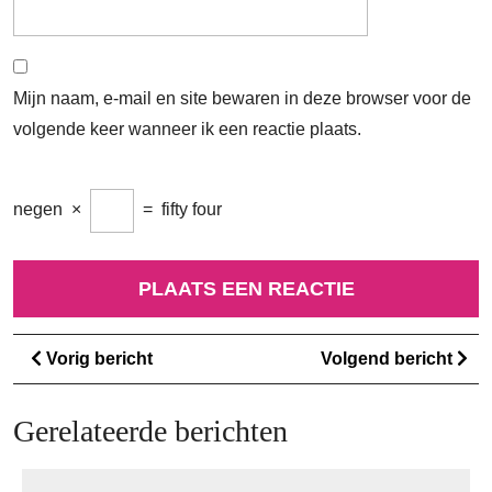
Mijn naam, e-mail en site bewaren in deze browser voor de
volgende keer wanneer ik een reactie plaats.
negen
×
=
fifty four
Berichtnavigatie
Vorig
Vo
Vorig bericht
Volgend bericht
bericht
ber
Gerelateerde berichten