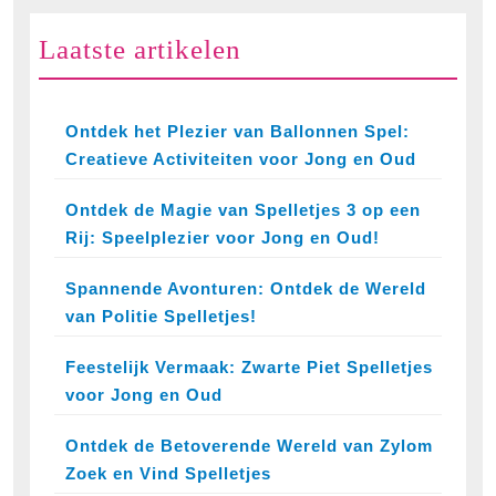
Laatste artikelen
Ontdek het Plezier van Ballonnen Spel:
Creatieve Activiteiten voor Jong en Oud
Ontdek de Magie van Spelletjes 3 op een
Rij: Speelplezier voor Jong en Oud!
Spannende Avonturen: Ontdek de Wereld
van Politie Spelletjes!
Feestelijk Vermaak: Zwarte Piet Spelletjes
voor Jong en Oud
Ontdek de Betoverende Wereld van Zylom
Zoek en Vind Spelletjes