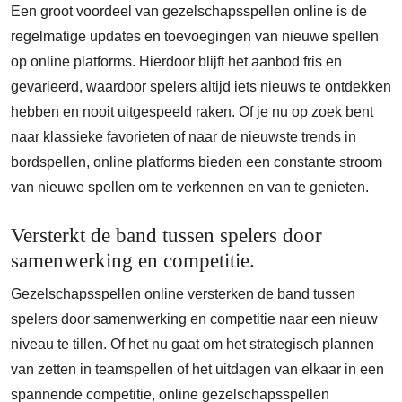
Een groot voordeel van gezelschapsspellen online is de
regelmatige updates en toevoegingen van nieuwe spellen
op online platforms. Hierdoor blijft het aanbod fris en
gevarieerd, waardoor spelers altijd iets nieuws te ontdekken
hebben en nooit uitgespeeld raken. Of je nu op zoek bent
naar klassieke favorieten of naar de nieuwste trends in
bordspellen, online platforms bieden een constante stroom
van nieuwe spellen om te verkennen en van te genieten.
Versterkt de band tussen spelers door
samenwerking en competitie.
Gezelschapsspellen online versterken de band tussen
spelers door samenwerking en competitie naar een nieuw
niveau te tillen. Of het nu gaat om het strategisch plannen
van zetten in teamspellen of het uitdagen van elkaar in een
spannende competitie, online gezelschapsspellen