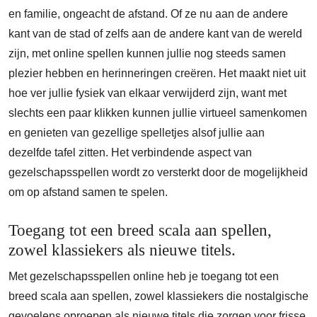
en familie, ongeacht de afstand. Of ze nu aan de andere
kant van de stad of zelfs aan de andere kant van de wereld
zijn, met online spellen kunnen jullie nog steeds samen
plezier hebben en herinneringen creëren. Het maakt niet uit
hoe ver jullie fysiek van elkaar verwijderd zijn, want met
slechts een paar klikken kunnen jullie virtueel samenkomen
en genieten van gezellige spelletjes alsof jullie aan
dezelfde tafel zitten. Het verbindende aspect van
gezelschapsspellen wordt zo versterkt door de mogelijkheid
om op afstand samen te spelen.
Toegang tot een breed scala aan spellen,
zowel klassiekers als nieuwe titels.
Met gezelschapsspellen online heb je toegang tot een
breed scala aan spellen, zowel klassiekers die nostalgische
gevoelens oproepen als nieuwe titels die zorgen voor frisse