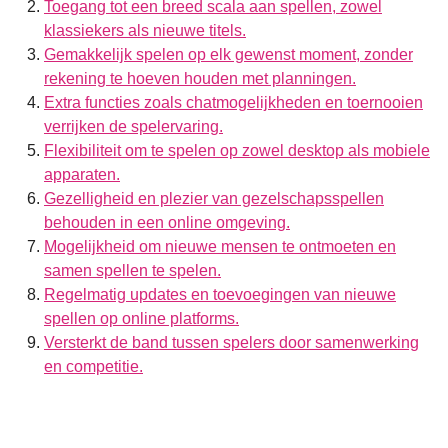
Toegang tot een breed scala aan spellen, zowel
klassiekers als nieuwe titels.
Gemakkelijk spelen op elk gewenst moment, zonder
rekening te hoeven houden met planningen.
Extra functies zoals chatmogelijkheden en toernooien
verrijken de spelervaring.
Flexibiliteit om te spelen op zowel desktop als mobiele
apparaten.
Gezelligheid en plezier van gezelschapsspellen
behouden in een online omgeving.
Mogelijkheid om nieuwe mensen te ontmoeten en
samen spellen te spelen.
Regelmatig updates en toevoegingen van nieuwe
spellen op online platforms.
Versterkt de band tussen spelers door samenwerking
en competitie.