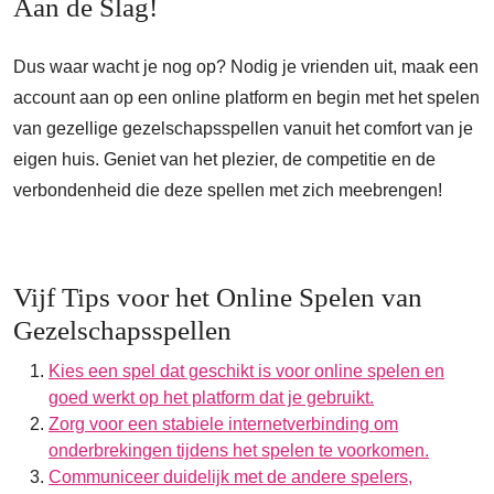
Aan de Slag!
Dus waar wacht je nog op? Nodig je vrienden uit, maak een
account aan op een online platform en begin met het spelen
van gezellige gezelschapsspellen vanuit het comfort van je
eigen huis. Geniet van het plezier, de competitie en de
verbondenheid die deze spellen met zich meebrengen!
Vijf Tips voor het Online Spelen van
Gezelschapsspellen
Kies een spel dat geschikt is voor online spelen en
goed werkt op het platform dat je gebruikt.
Zorg voor een stabiele internetverbinding om
onderbrekingen tijdens het spelen te voorkomen.
Communiceer duidelijk met de andere spelers,