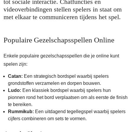
tot sociale interactie. Chatfuncties en
videoverbindingen stellen spelers in staat om
met elkaar te communiceren tijdens het spel.
Populaire Gezelschapsspellen Online
Enkele populaire gezelschapsspellen die je online kunt
spelen zijn:
Catan:
Een strategisch bordspel waarbij spelers
grondstoffen verzamelen en dorpen bouwen.
Ludo:
Een klassiek bordspel waarbij spelers hun
pionnen rond het bord verplaatsen om als eerste de finish
te bereiken.
Rummikub:
Een uitdagend tegellegspel waarbij spelers
cijfers combineren om sets te vormen.