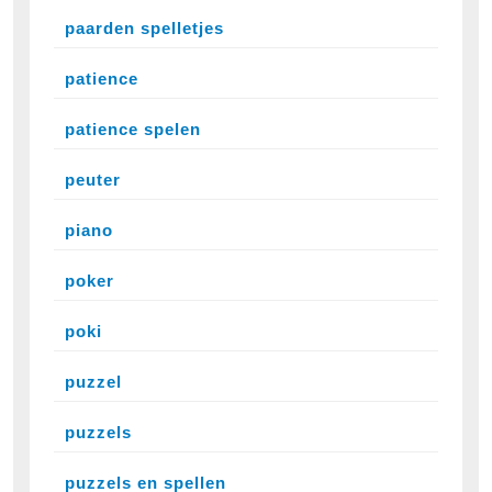
paarden spelletjes
patience
patience spelen
peuter
piano
poker
poki
puzzel
puzzels
puzzels en spellen