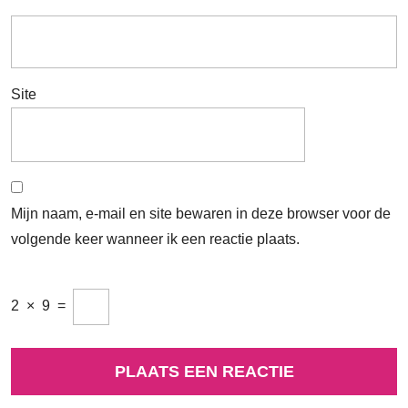
Site
Mijn naam, e-mail en site bewaren in deze browser voor de
volgende keer wanneer ik een reactie plaats.
2
×
9
=