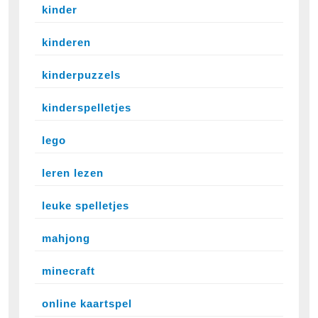
kinder
kinderen
kinderpuzzels
kinderspelletjes
lego
leren lezen
leuke spelletjes
mahjong
minecraft
online kaartspel