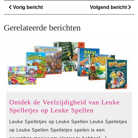
Berichtnavigatie
Vorig
Vo
Vorig bericht
Volgend bericht
bericht
ber
Gerelateerde berichten
Ontdek de Veelzijdigheid van Leuke
Ontdek
Spelletjes op Leuke Spellen
de
Leuke Spelletjes op Leuke Spellen Leuke Spelletjes
Veelzijdigheid
op Leuke Spellen Spelletjes spelen is een
van