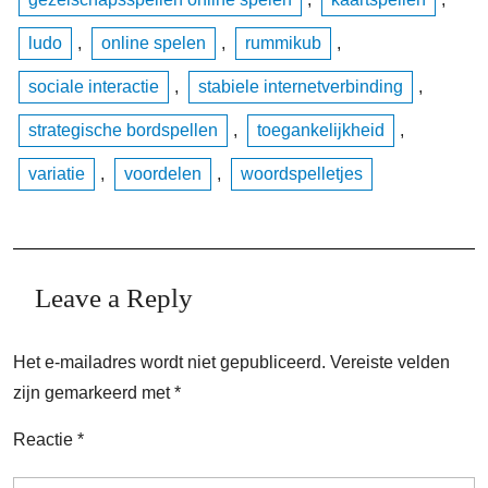
ludo
,
online spelen
,
rummikub
,
sociale interactie
,
stabiele internetverbinding
,
strategische bordspellen
,
toegankelijkheid
,
variatie
,
voordelen
,
woordspelletjes
Leave a Reply
Het e-mailadres wordt niet gepubliceerd.
Vereiste velden
zijn gemarkeerd met
*
Reactie
*