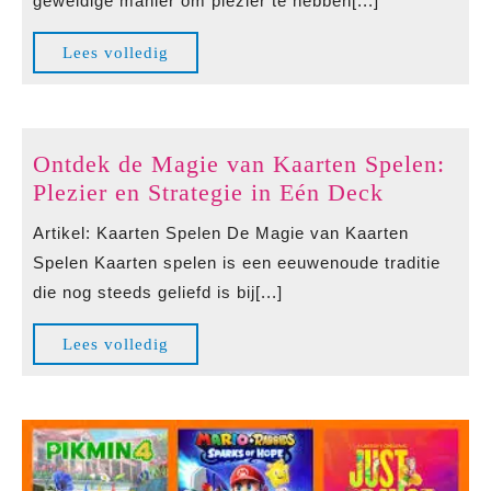
geweldige manier om plezier te hebben[...]
Leuke
Spelletjes
Lees
Lees volledig
op
volledig
Leuke
Spellen
Ontdek de Magie van Kaarten Spelen:
Ontdek
Plezier en Strategie in Eén Deck
de
Artikel: Kaarten Spelen De Magie van Kaarten
Magie
Spelen Kaarten spelen is een eeuwenoude traditie
van
die nog steeds geliefd is bij[...]
Kaarten
Spelen:
Lees
Lees volledig
Plezier
volledig
en
Strategie
in
Eén