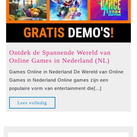
Deck
Ontdek de Spannende Wereld van
Ontdek
Online Games in Nederland (NL)
de
Games Online in Nederland De Wereld van Online
Spannen
Games in Nederland Online games zijn een
Wereld
populaire vorm van entertainment die[...]
van
Online
Lees
Lees volledig
Games
volledig
in
Nederlan
(NL)