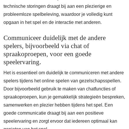
technische storingen draagt bij aan een plezierige en
probleemloze spelbeleving, waardoor je volledig kunt
opgaan in het spel en de interactie met anderen.
Communiceer duidelijk met de andere
spelers, bijvoorbeeld via chat of
spraakoproepen, voor een goede
speelervaring.
Het is essentieel om duidelijk te communiceren met andere
spelers tijdens het online spelen van gezelschapsspellen.
Door bijvoorbeeld gebruik te maken van chatfuncties of
spraakoproepen, kun je gemakkelijk strategieën bespreken,
samenwerken en plezier hebben tijdens het spel. Een
goede communicatie draagt bij aan een positieve
speelervaring en zorgt ervoor dat iedereen optimaal kan