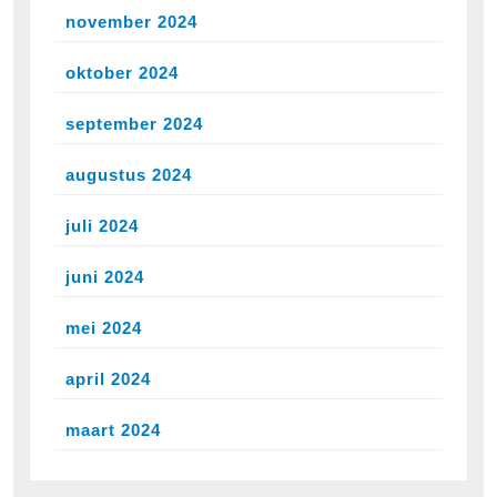
november 2024
oktober 2024
september 2024
augustus 2024
juli 2024
juni 2024
mei 2024
april 2024
maart 2024