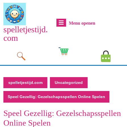
Naar
de
inhoud
Menu
Menu openen
gaan
spelletjestijd.
Naar
openen
com
de
inhoud
Cart
MyAcco
gaan
Image
Image
spelletjestijd.com
Uncategorized
Speel Gezellig: Gezelschapsspellen Online Spelen
Speel Gezellig: Gezelschapsspellen
Online Spelen