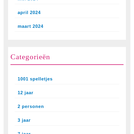
april 2024
maart 2024
Categorieën
1001 spelletjes
12 jaar
2 personen
3 jaar
7 jaar