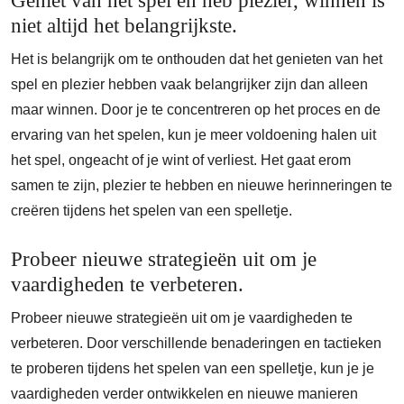
Geniet van het spel en heb plezier, winnen is
niet altijd het belangrijkste.
Het is belangrijk om te onthouden dat het genieten van het
spel en plezier hebben vaak belangrijker zijn dan alleen
maar winnen. Door je te concentreren op het proces en de
ervaring van het spelen, kun je meer voldoening halen uit
het spel, ongeacht of je wint of verliest. Het gaat erom
samen te zijn, plezier te hebben en nieuwe herinneringen te
creëren tijdens het spelen van een spelletje.
Probeer nieuwe strategieën uit om je
vaardigheden te verbeteren.
Probeer nieuwe strategieën uit om je vaardigheden te
verbeteren. Door verschillende benaderingen en tactieken
te proberen tijdens het spelen van een spelletje, kun je je
vaardigheden verder ontwikkelen en nieuwe manieren