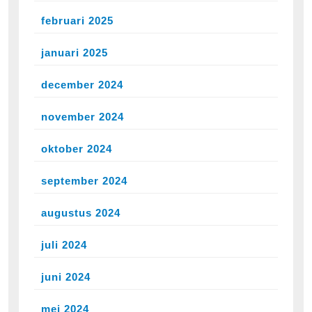
februari 2025
januari 2025
december 2024
november 2024
oktober 2024
september 2024
augustus 2024
juli 2024
juni 2024
mei 2024