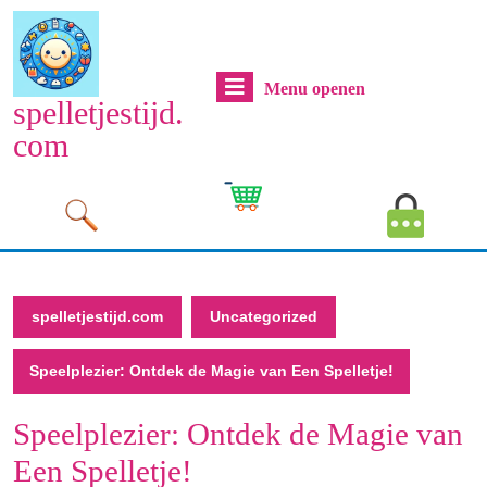
Naar
de
inhoud
Menu
Menu openen
gaan
spelletjestijd.
Naar
openen
com
de
inhoud
Cart
MyAcco
gaan
Image
Image
spelletjestijd.com
Uncategorized
Speelplezier: Ontdek de Magie van Een Spelletje!
Speelplezier: Ontdek de Magie van
Een Spelletje!