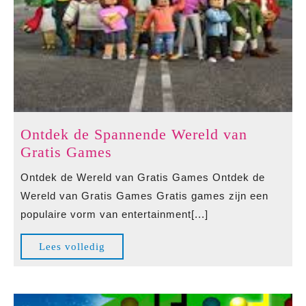
Ontdek de Spannende Wereld van
Ontdek
Gratis Games
de
Ontdek de Wereld van Gratis Games Ontdek de
Spannende
Wereld van Gratis Games Gratis games zijn een
Wereld
populaire vorm van entertainment[...]
van
Gratis
Lees
Lees volledig
Games
volledig