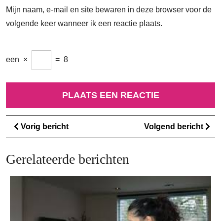
Mijn naam, e-mail en site bewaren in deze browser voor de
volgende keer wanneer ik een reactie plaats.
een
×
=
8
Berichtnavigatie
Vorig
Vo
Vorig bericht
Volgend bericht
bericht
ber
Gerelateerde berichten