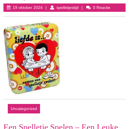
19
spelletjestijd
19 oktober 2024
spelletjestijd
0 Reactie
oktober
2024
Uncategorized
Een Spelletje Spelen – Een Leuke