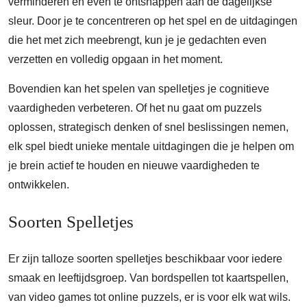
verminderen en even te ontsnappen aan de dagelijkse
sleur. Door je te concentreren op het spel en de uitdagingen
die het met zich meebrengt, kun je je gedachten even
verzetten en volledig opgaan in het moment.
Bovendien kan het spelen van spelletjes je cognitieve
vaardigheden verbeteren. Of het nu gaat om puzzels
oplossen, strategisch denken of snel beslissingen nemen,
elk spel biedt unieke mentale uitdagingen die je helpen om
je brein actief te houden en nieuwe vaardigheden te
ontwikkelen.
Soorten Spelletjes
Er zijn talloze soorten spelletjes beschikbaar voor iedere
smaak en leeftijdsgroep. Van bordspellen tot kaartspellen,
van video games tot online puzzels, er is voor elk wat wils.