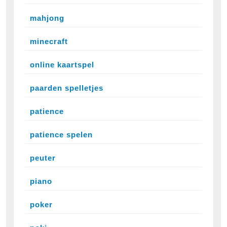
mahjong
minecraft
online kaartspel
paarden spelletjes
patience
patience spelen
peuter
piano
poker