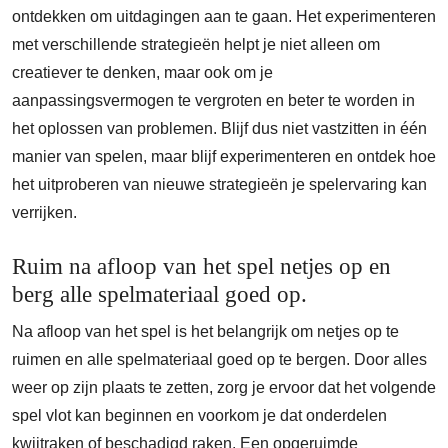
ontdekken om uitdagingen aan te gaan. Het experimenteren
met verschillende strategieën helpt je niet alleen om
creatiever te denken, maar ook om je
aanpassingsvermogen te vergroten en beter te worden in
het oplossen van problemen. Blijf dus niet vastzitten in één
manier van spelen, maar blijf experimenteren en ontdek hoe
het uitproberen van nieuwe strategieën je spelervaring kan
verrijken.
Ruim na afloop van het spel netjes op en
berg alle spelmateriaal goed op.
Na afloop van het spel is het belangrijk om netjes op te
ruimen en alle spelmateriaal goed op te bergen. Door alles
weer op zijn plaats te zetten, zorg je ervoor dat het volgende
spel vlot kan beginnen en voorkom je dat onderdelen
kwijtraken of beschadigd raken. Een opgeruimde