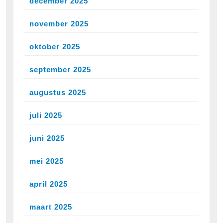
december 2025
november 2025
oktober 2025
september 2025
augustus 2025
juli 2025
juni 2025
mei 2025
april 2025
maart 2025