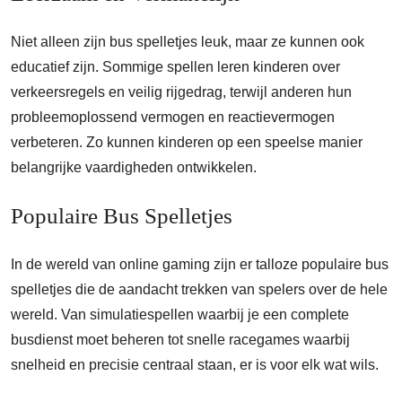
Niet alleen zijn bus spelletjes leuk, maar ze kunnen ook
educatief zijn. Sommige spellen leren kinderen over
verkeersregels en veilig rijgedrag, terwijl anderen hun
probleemoplossend vermogen en reactievermogen
verbeteren. Zo kunnen kinderen op een speelse manier
belangrijke vaardigheden ontwikkelen.
Populaire Bus Spelletjes
In de wereld van online gaming zijn er talloze populaire bus
spelletjes die de aandacht trekken van spelers over de hele
wereld. Van simulatiespellen waarbij je een complete
busdienst moet beheren tot snelle racegames waarbij
snelheid en precisie centraal staan, er is voor elk wat wils.