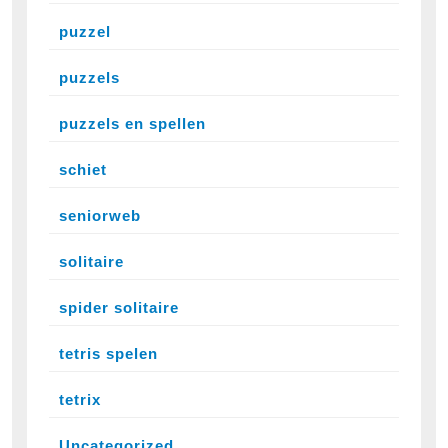
puzzel
puzzels
puzzels en spellen
schiet
seniorweb
solitaire
spider solitaire
tetris spelen
tetrix
Uncategorized