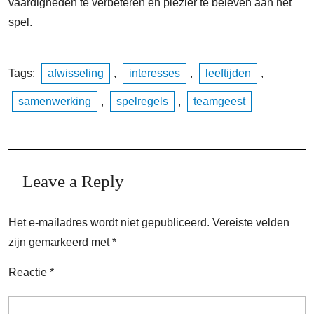
vaardigheden te verbeteren en plezier te beleven aan het
spel.
Tags:
afwisseling
,
interesses
,
leeftijden
,
samenwerking
,
spelregels
,
teamgeest
Leave a Reply
Het e-mailadres wordt niet gepubliceerd.
Vereiste velden
zijn gemarkeerd met
*
Reactie
*