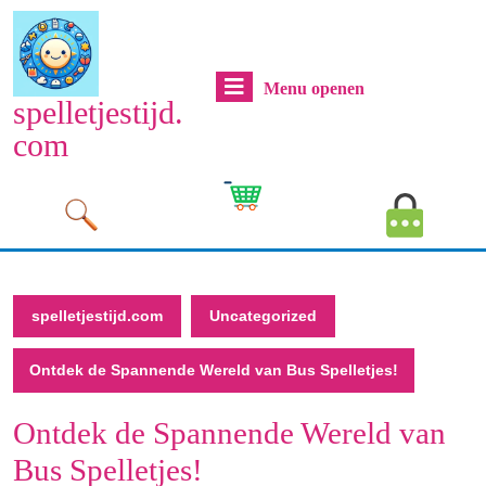
Naar
de
inhoud
Menu
Menu openen
gaan
spelletjestijd.
Naar
openen
com
de
inhoud
Cart
MyAcco
gaan
Image
Image
spelletjestijd.com
Uncategorized
Ontdek de Spannende Wereld van Bus Spelletjes!
Ontdek de Spannende Wereld van
Bus Spelletjes!