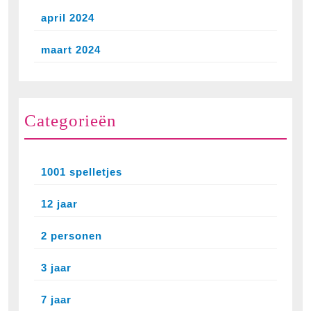
april 2024
maart 2024
Categorieën
1001 spelletjes
12 jaar
2 personen
3 jaar
7 jaar