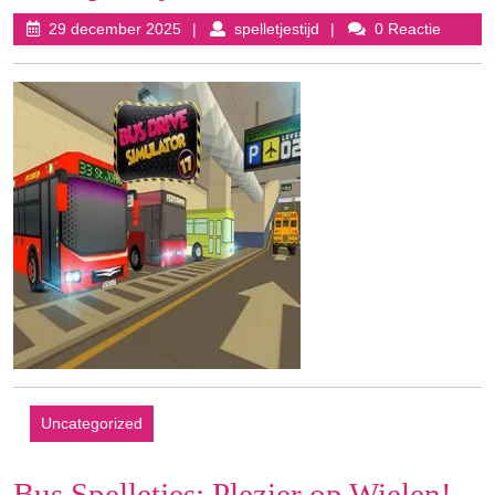
29
spelletjestijd
29 december 2025
spelletjestijd
0 Reactie
december
2025
Uncategorized
Bus Spelletjes: Plezier op Wielen!