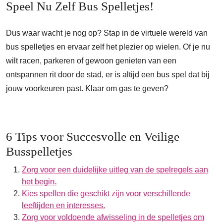
Speel Nu Zelf Bus Spelletjes!
Dus waar wacht je nog op? Stap in de virtuele wereld van
bus spelletjes en ervaar zelf het plezier op wielen. Of je nu
wilt racen, parkeren of gewoon genieten van een
ontspannen rit door de stad, er is altijd een bus spel dat bij
jouw voorkeuren past. Klaar om gas te geven?
6 Tips voor Succesvolle en Veilige
Busspelletjes
Zorg voor een duidelijke uitleg van de spelregels aan
het begin.
Kies spellen die geschikt zijn voor verschillende
leeftijden en interesses.
Zorg voor voldoende afwisseling in de spelletjes om