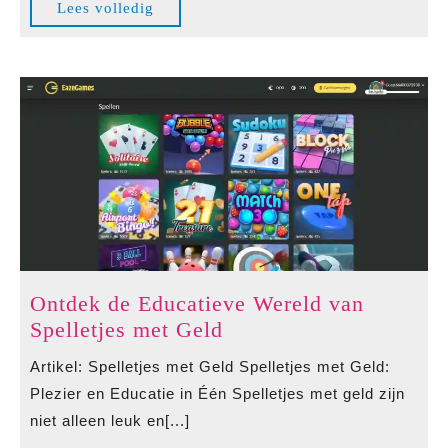
Lees
Lees volledig
Spelletjes
volledig
Ontdek de Educatieve Wereld van
Ontdek
Spelletjes met Geld
de
Artikel: Spelletjes met Geld Spelletjes met Geld:
Educatieve
Plezier en Educatie in Één Spelletjes met geld zijn
Wereld
niet alleen leuk en[...]
van