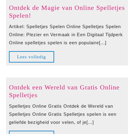
Ontdek de Magie van Online Spelletjes
Ontdek
Spelen!
de
Artikel: Spelletjes Spelen Online Spelletjes Spelen
Magie
Online: Plezier en Vermaak in Een Digitaal Tijdperk
van
Online spelletjes spelen is een populaire[...]
Online
Spelletjes
Lees
Lees volledig
Spelen!
volledig
Ontdek een Wereld van Gratis Online
Ontdek
Spelletjes
een
Spelletjes Online Gratis Ontdek de Wereld van
Wereld
Spelletjes Online Gratis Spelletjes spelen is een
van
geliefde bezigheid voor velen, of je[...]
Gratis
Online