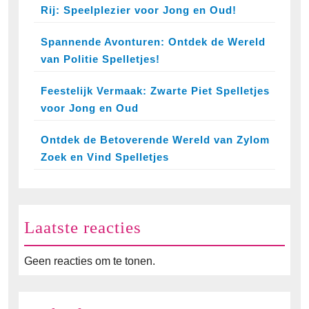
Rij: Speelplezier voor Jong en Oud!
Spannende Avonturen: Ontdek de Wereld
van Politie Spelletjes!
Feestelijk Vermaak: Zwarte Piet Spelletjes
voor Jong en Oud
Ontdek de Betoverende Wereld van Zylom
Zoek en Vind Spelletjes
Laatste reacties
Geen reacties om te tonen.