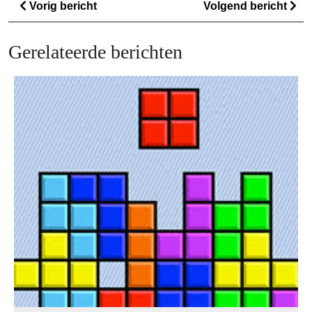
Vorig
Vo
Vorig bericht
Volgend bericht
bericht
ber
Gerelateerde berichten