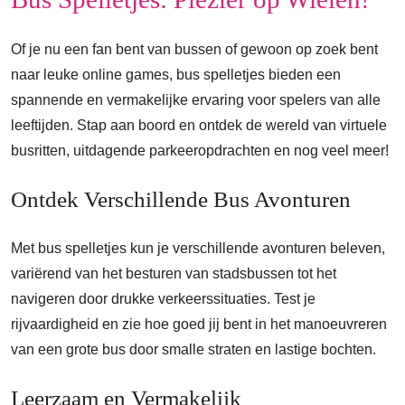
Of je nu een fan bent van bussen of gewoon op zoek bent
naar leuke online games, bus spelletjes bieden een
spannende en vermakelijke ervaring voor spelers van alle
leeftijden. Stap aan boord en ontdek de wereld van virtuele
busritten, uitdagende parkeeropdrachten en nog veel meer!
Ontdek Verschillende Bus Avonturen
Met bus spelletjes kun je verschillende avonturen beleven,
variërend van het besturen van stadsbussen tot het
navigeren door drukke verkeerssituaties. Test je
rijvaardigheid en zie hoe goed jij bent in het manoeuvreren
van een grote bus door smalle straten en lastige bochten.
Leerzaam en Vermakelijk