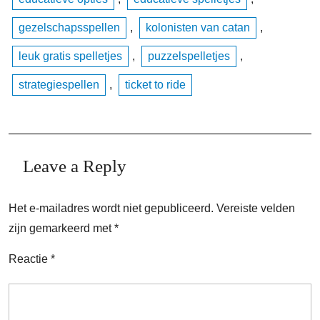
gezelschapsspellen
,
kolonisten van catan
,
leuk gratis spelletjes
,
puzzelspelletjes
,
strategiespellen
,
ticket to ride
Leave a Reply
Het e-mailadres wordt niet gepubliceerd.
Vereiste velden
zijn gemarkeerd met
*
Reactie
*