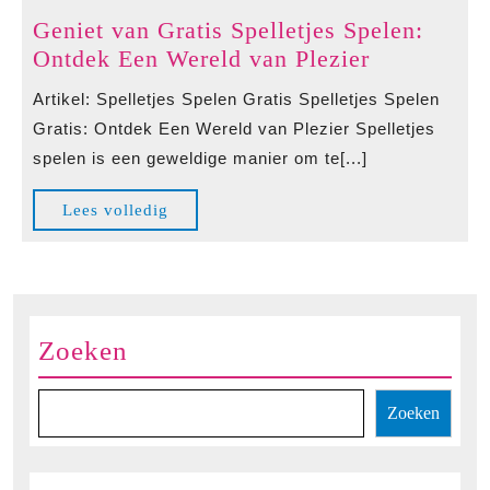
Geniet van Gratis Spelletjes Spelen:
Geniet
Ontdek Een Wereld van Plezier
van
Artikel: Spelletjes Spelen Gratis Spelletjes Spelen
Gratis
Gratis: Ontdek Een Wereld van Plezier Spelletjes
Spelletjes
spelen is een geweldige manier om te[...]
Spelen:
Ontdek
Lees
Lees volledig
Een
volledig
Wereld
van
Plezier
Zoeken
Zoeken