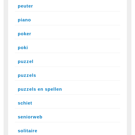
peuter
piano
poker
poki
puzzel
puzzels
puzzels en spellen
schiet
seniorweb
solitaire