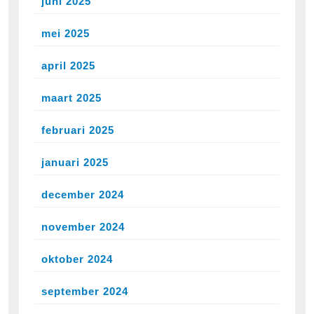
juni 2025
mei 2025
april 2025
maart 2025
februari 2025
januari 2025
december 2024
november 2024
oktober 2024
september 2024