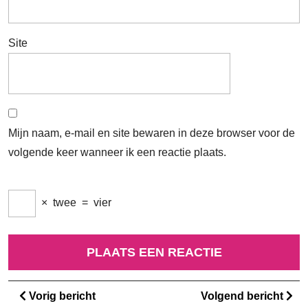
Site
Mijn naam, e-mail en site bewaren in deze browser voor de
volgende keer wanneer ik een reactie plaats.
×
twee
=
vier
Berichtnavigatie
Vorig
Vo
Vorig bericht
Volgend bericht