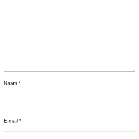
Naam
*
E-mail
*