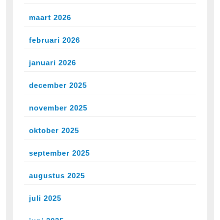
maart 2026
februari 2026
januari 2026
december 2025
november 2025
oktober 2025
september 2025
augustus 2025
juli 2025