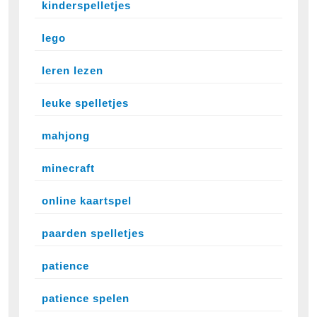
kinderspelletjes
lego
leren lezen
leuke spelletjes
mahjong
minecraft
online kaartspel
paarden spelletjes
patience
patience spelen