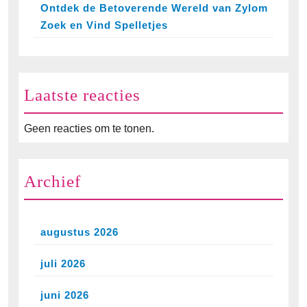
Ontdek de Betoverende Wereld van Zylom
Zoek en Vind Spelletjes
Laatste reacties
Geen reacties om te tonen.
Archief
augustus 2026
juli 2026
juni 2026