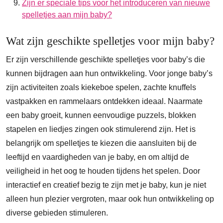
Zijn er speciale tips voor het introduceren van nieuwe
spelletjes aan mijn baby?
Wat zijn geschikte spelletjes voor mijn baby?
Er zijn verschillende geschikte spelletjes voor baby’s die
kunnen bijdragen aan hun ontwikkeling. Voor jonge baby’s
zijn activiteiten zoals kiekeboe spelen, zachte knuffels
vastpakken en rammelaars ontdekken ideaal. Naarmate
een baby groeit, kunnen eenvoudige puzzels, blokken
stapelen en liedjes zingen ook stimulerend zijn. Het is
belangrijk om spelletjes te kiezen die aansluiten bij de
leeftijd en vaardigheden van je baby, en om altijd de
veiligheid in het oog te houden tijdens het spelen. Door
interactief en creatief bezig te zijn met je baby, kun je niet
alleen hun plezier vergroten, maar ook hun ontwikkeling op
diverse gebieden stimuleren.