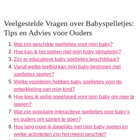
Veelgestelde Vragen over Babyspelletjes:
Tips en Advies voor Ouders
Wat zijn geschikte spelletjes voor mijn baby?
Hoe kan ik het spelen met mijn baby stimuleren?
Zijn er educatieve baby spelletjes beschikbaar?
Vanaf welke leeftijd kan mijn baby beginnen met
spelletjes spelen?
Welke voordelen hebben baby spelletjes voor de
ontwikkeling van mijn kind?
Hoe kies ik veilig speelgoed voor mijn baby om mee te
spelen?
Wat zijn populaire interactieve spelletjes voor baby’s
en ouders om samen te doen?
Hoe lang moet ik dagelijks met mijn baby spelen en
welke activiteiten zijn het meest geschikt?