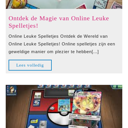
Ontdek de Magie van Online Leuke
Ontdek
Spelletjes!
de
Online Leuke Spelletjes Ontdek de Wereld van
Magie
Online Leuke Spelletjes! Online spelletjes zijn een
van
geweldige manier om plezier te hebben[...]
Online
Leuke
Lees
Lees volledig
Spelletjes!
volledig