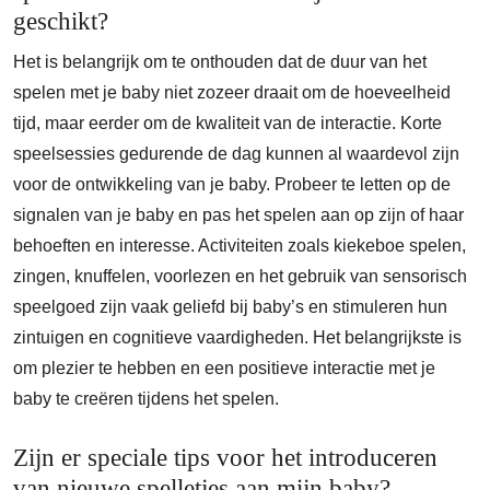
geschikt?
Het is belangrijk om te onthouden dat de duur van het
spelen met je baby niet zozeer draait om de hoeveelheid
tijd, maar eerder om de kwaliteit van de interactie. Korte
speelsessies gedurende de dag kunnen al waardevol zijn
voor de ontwikkeling van je baby. Probeer te letten op de
signalen van je baby en pas het spelen aan op zijn of haar
behoeften en interesse. Activiteiten zoals kiekeboe spelen,
zingen, knuffelen, voorlezen en het gebruik van sensorisch
speelgoed zijn vaak geliefd bij baby’s en stimuleren hun
zintuigen en cognitieve vaardigheden. Het belangrijkste is
om plezier te hebben en een positieve interactie met je
baby te creëren tijdens het spelen.
Zijn er speciale tips voor het introduceren
van nieuwe spelletjes aan mijn baby?