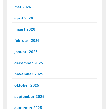
mei 2026
april 2026
maart 2026
februari 2026
januari 2026
december 2025
november 2025
oktober 2025
september 2025
augustus 2025