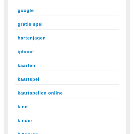
google
gratis spel
hartenjagen
iphone
kaarten
kaartspel
kaartspellen online
kind
kinder