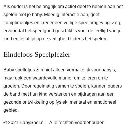
Als ouder is het belangrijk om actief deel te nemen aan het
spelen met je baby. Moedig interactie aan, geef
complimentjes en creëer een veilige speelomgeving. Zorg
ervoor dat het speelgoed geschikt is voor de leeftijd van je
kind en let altijd op de veiligheid tijdens het spelen.
Eindeloos Speelplezier
Baby spelletjes zijn niet alleen vermakelijk voor baby’s,
maar ook een waardevolle manier om te leren en te
groeien. Door regelmatig samen te spelen, kunnen ouders
de band met hun kind versterken en bijdragen aan een
gezonde ontwikkeling op fysiek, mentaal en emotioneel
gebied.
© 2021 BabySpel.nl – Alle rechten voorbehouden.