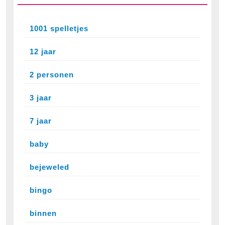
1001 spelletjes
12 jaar
2 personen
3 jaar
7 jaar
baby
bejeweled
bingo
binnen