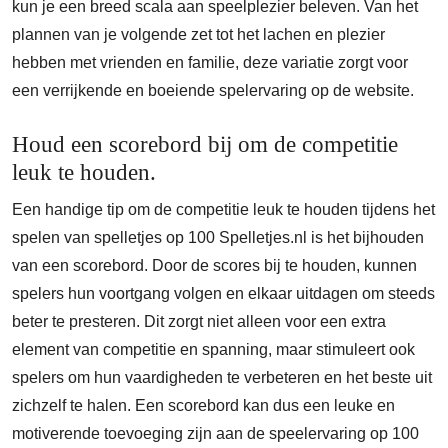
kun je een breed scala aan speelplezier beleven. Van het
plannen van je volgende zet tot het lachen en plezier
hebben met vrienden en familie, deze variatie zorgt voor
een verrijkende en boeiende spelervaring op de website.
Houd een scorebord bij om de competitie
leuk te houden.
Een handige tip om de competitie leuk te houden tijdens het
spelen van spelletjes op 100 Spelletjes.nl is het bijhouden
van een scorebord. Door de scores bij te houden, kunnen
spelers hun voortgang volgen en elkaar uitdagen om steeds
beter te presteren. Dit zorgt niet alleen voor een extra
element van competitie en spanning, maar stimuleert ook
spelers om hun vaardigheden te verbeteren en het beste uit
zichzelf te halen. Een scorebord kan dus een leuke en
motiverende toevoeging zijn aan de speelervaring op 100