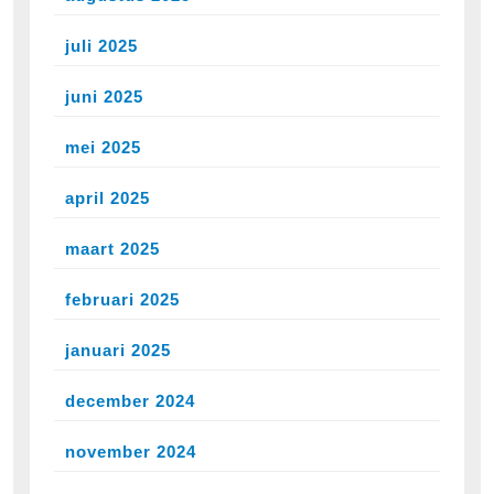
juli 2025
juni 2025
mei 2025
april 2025
maart 2025
februari 2025
januari 2025
december 2024
november 2024