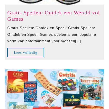
Gratis Spellen: Ontdek een Wereld vol
Gratis
Games
Spellen:
Gratis Spellen: Ontdek en Speel! Gratis Spellen:
Ontdek
Ontdek en Speel! Games spelen is een populaire
een
vorm van entertainment voor mensen[...]
Wereld
vol
Lees
Lees volledig
Games
volledig