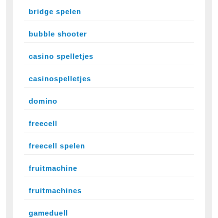
bridge spelen
bubble shooter
casino spelletjes
casinospelletjes
domino
freecell
freecell spelen
fruitmachine
fruitmachines
gameduell