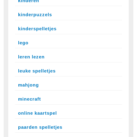
kinderen
kinderpuzzels
kinderspelletjes
lego
leren lezen
leuke spelletjes
mahjong
minecraft
online kaartspel
paarden spelletjes