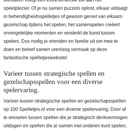
speelplezier. Of je nu samen puzzels oplost, elkaar uitdaagt
in behendigheidsspelletjes of gewoon geniet van elkaars
gezelschap tijdens het spelen, het samenspelen creëert
onvergetelijke momenten en versterkt de band tussen
spelers. Dus nodig je vrienden en familie uit om mee te
doen en beleef samen urenlang vermaak op deze
fantastische spelletjeswebsite!
Varieer tussen strategische spellen en
gezelschapsspellen voor een diverse
spelervaring.
Varieer tussen strategische spellen en gezelschapsspellen
op 100 Spelletjes.nl voor een diverse spelervaring. Door af
te wisselen tussen spellen die je strategisch denkvermogen
uitdagen en spellen die je samen met anderen kunt spelen,