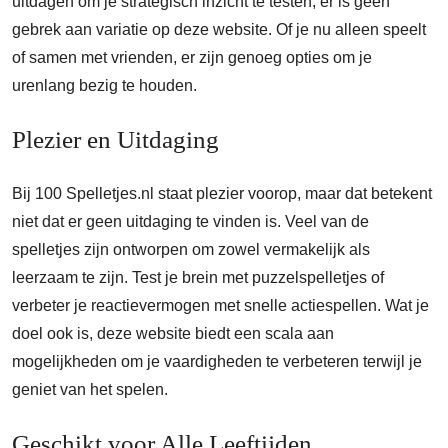
uitdagen om je strategisch inzicht te testen, er is geen
gebrek aan variatie op deze website. Of je nu alleen speelt
of samen met vrienden, er zijn genoeg opties om je
urenlang bezig te houden.
Plezier en Uitdaging
Bij 100 Spelletjes.nl staat plezier voorop, maar dat betekent
niet dat er geen uitdaging te vinden is. Veel van de
spelletjes zijn ontworpen om zowel vermakelijk als
leerzaam te zijn. Test je brein met puzzelspelletjes of
verbeter je reactievermogen met snelle actiespellen. Wat je
doel ook is, deze website biedt een scala aan
mogelijkheden om je vaardigheden te verbeteren terwijl je
geniet van het spelen.
Geschikt voor Alle Leeftijden