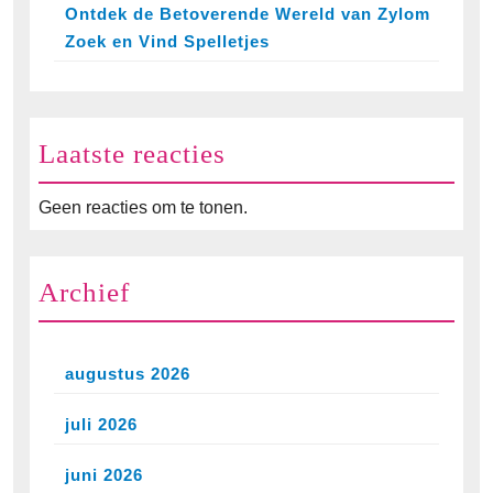
Ontdek de Betoverende Wereld van Zylom
Zoek en Vind Spelletjes
Laatste reacties
Geen reacties om te tonen.
Archief
augustus 2026
juli 2026
juni 2026