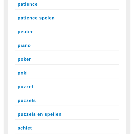
patience
patience spelen
peuter
piano
poker
poki
puzzel
puzzels
puzzels en spellen
schiet