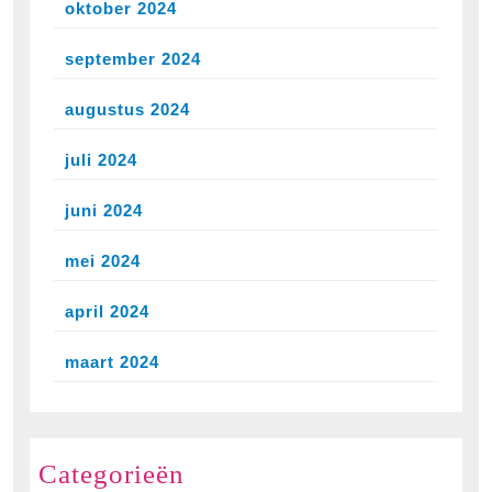
oktober 2024
september 2024
augustus 2024
juli 2024
juni 2024
mei 2024
april 2024
maart 2024
Categorieën