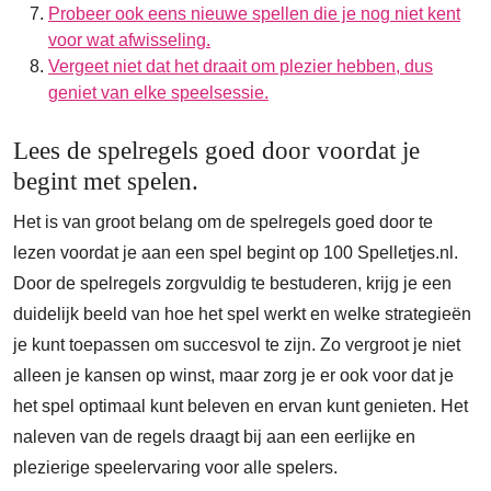
Probeer ook eens nieuwe spellen die je nog niet kent
voor wat afwisseling.
Vergeet niet dat het draait om plezier hebben, dus
geniet van elke speelsessie.
Lees de spelregels goed door voordat je
begint met spelen.
Het is van groot belang om de spelregels goed door te
lezen voordat je aan een spel begint op 100 Spelletjes.nl.
Door de spelregels zorgvuldig te bestuderen, krijg je een
duidelijk beeld van hoe het spel werkt en welke strategieën
je kunt toepassen om succesvol te zijn. Zo vergroot je niet
alleen je kansen op winst, maar zorg je er ook voor dat je
het spel optimaal kunt beleven en ervan kunt genieten. Het
naleven van de regels draagt bij aan een eerlijke en
plezierige speelervaring voor alle spelers.