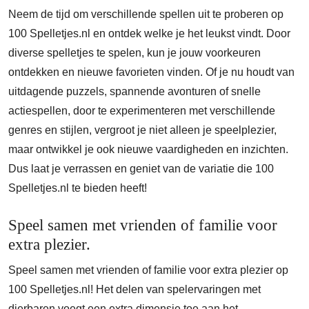
Neem de tijd om verschillende spellen uit te proberen op
100 Spelletjes.nl en ontdek welke je het leukst vindt. Door
diverse spelletjes te spelen, kun je jouw voorkeuren
ontdekken en nieuwe favorieten vinden. Of je nu houdt van
uitdagende puzzels, spannende avonturen of snelle
actiespellen, door te experimenteren met verschillende
genres en stijlen, vergroot je niet alleen je speelplezier,
maar ontwikkel je ook nieuwe vaardigheden en inzichten.
Dus laat je verrassen en geniet van de variatie die 100
Spelletjes.nl te bieden heeft!
Speel samen met vrienden of familie voor
extra plezier.
Speel samen met vrienden of familie voor extra plezier op
100 Spelletjes.nl! Het delen van spelervaringen met
dierbaren voegt een extra dimensie toe aan het