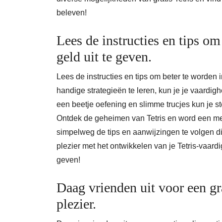
beleven!
Lees de instructies en tips om
geld uit te geven.
Lees de instructies en tips om beter te worden i
handige strategieën te leren, kun je je vaardig
een beetje oefening en slimme trucjes kun je ste
Ontdek de geheimen van Tetris en word een mee
simpelweg de tips en aanwijzingen te volgen die
plezier met het ontwikkelen van je Tetris-vaard
geven!
Daag vrienden uit voor een gra
plezier.