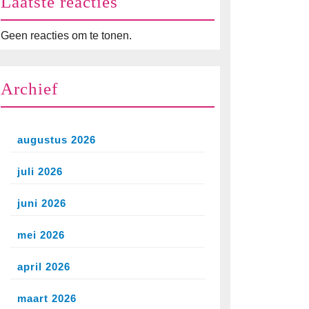
Laatste reacties
Geen reacties om te tonen.
Archief
augustus 2026
juli 2026
juni 2026
mei 2026
april 2026
maart 2026