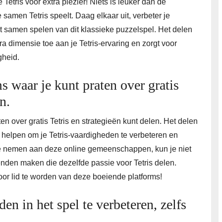
 Tetris voor extra plezier! Niets is leuker dan de
e samen Tetris speelt. Daag elkaar uit, verbeter je
 samen spelen van dit klassieke puzzelspel. Het delen
ra dimensie toe aan je Tetris-ervaring en zorgt voor
gheid.
 waar je kunt praten over gratis
n.
n over gratis Tetris en strategieën kunt delen. Het delen
 helpen om je Tetris-vaardigheden te verbeteren en
 te nemen aan deze online gemeenschappen, kun je niet
enden maken die dezelfde passie voor Tetris delen.
door lid te worden van deze boeiende platforms!
en in het spel te verbeteren, zelfs