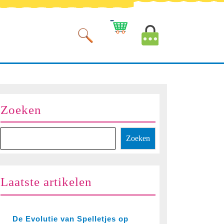
Cart
MyAccount
Image
Image
Zoeken
Zoeken
Laatste artikelen
De Evolutie van Spelletjes op