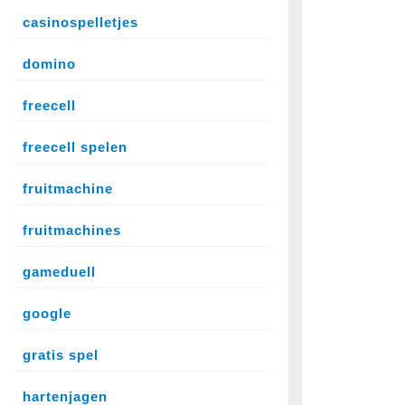
casinospelletjes
domino
freecell
freecell spelen
fruitmachine
fruitmachines
gameduell
google
gratis spel
hartenjagen