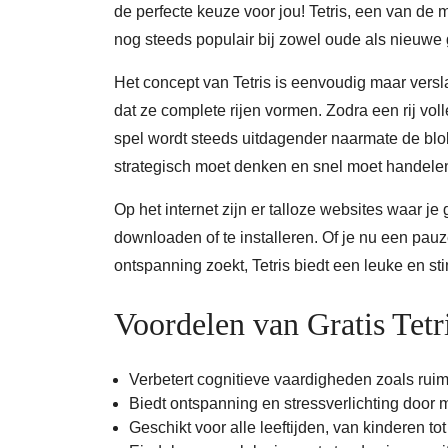
de perfecte keuze voor jou! Tetris, een van de m
nog steeds populair bij zowel oude als nieuwe
Het concept van Tetris is eenvoudig maar vers
dat ze complete rijen vormen. Zodra een rij voll
spel wordt steeds uitdagender naarmate de blo
strategisch moet denken en snel moet handele
Op het internet zijn er talloze websites waar je g
downloaden of te installeren. Of je nu een pau
ontspanning zoekt, Tetris biedt een leuke en st
Voordelen van Gratis Tetr
Verbetert cognitieve vaardigheden zoals ruim
Biedt ontspanning en stressverlichting door 
Geschikt voor alle leeftijden, van kinderen t