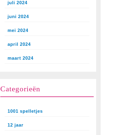
juli 2024
juni 2024
mei 2024
april 2024
maart 2024
Categorieën
1001 spelletjes
12 jaar