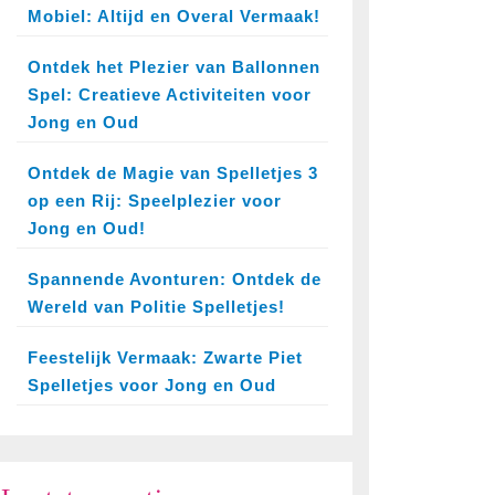
Mobiel: Altijd en Overal Vermaak!
Ontdek het Plezier van Ballonnen
Spel: Creatieve Activiteiten voor
Jong en Oud
Ontdek de Magie van Spelletjes 3
op een Rij: Speelplezier voor
Jong en Oud!
Spannende Avonturen: Ontdek de
Wereld van Politie Spelletjes!
Feestelijk Vermaak: Zwarte Piet
Spelletjes voor Jong en Oud