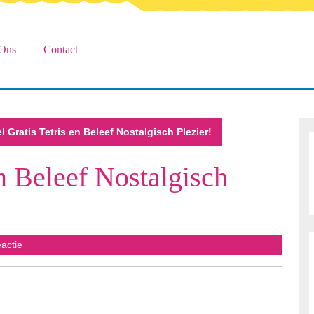
Ons
Contact
l Gratis Tetris en Beleef Nostalgisch Plezier!
en Beleef Nostalgisch
actie