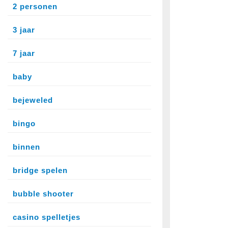
2 personen
3 jaar
7 jaar
baby
bejeweled
bingo
binnen
bridge spelen
bubble shooter
casino spelletjes