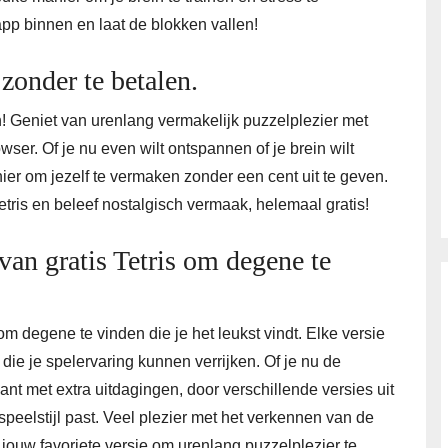
pp binnen en laat de blokken vallen!
zonder te betalen.
n! Geniet van urenlang vermakelijk puzzelplezier met
ser. Of je nu even wilt ontspannen of je brein wilt
nier om jezelf te vermaken zonder een cent uit te geven.
tris en beleef nostalgisch vermaak, helemaal gratis!
van gratis Tetris om degene te
om degene te vinden die je het leukst vindt. Elke versie
ie je spelervaring kunnen verrijken. Of je nu de
ant met extra uitdagingen, door verschillende versies uit
speelstijl past. Veel plezier met het verkennen van de
 jouw favoriete versie om urenlang puzzelplezier te