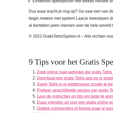
Eindeloos speelplezier met steeds nieuwe u
Dus waar wacht je nog op? Ga naar een van de v
begin meteen met spelen! Laat je meeslepen do
al tientallen jaren mensen over de hele wereld b
© 2022 GratisTetrisSpelen.nl – Alle rechten v
9 Tips voor het Gratis Spe
Zoek online naar websites die gratis Tetri
Download een gratis Tetris-app op je smart
Speel Tetris in je webbrowser zonder te be
Probeer verschillende versies van gratis Te
Lees de instructies en tips om beter te word
Daag vrienden uit voor een gratis online pot
Ontdek communities of forums waar je kunt p