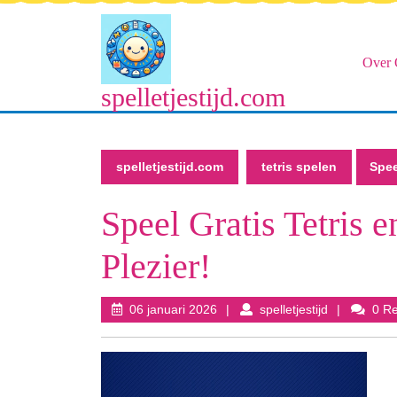
Naar
de
inhoud
Over 
gaan
spelletjestijd.com
Naar
de
inhoud
gaan
spelletjestijd.com
tetris spelen
Spee
Speel Gratis Tetris 
Plezier!
06
spelletjestijd
06 januari 2026
spelletjestijd
0 Re
januari
2026