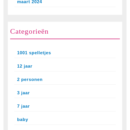
maart 2024
Categorieën
1001 spelletjes
12 jaar
2 personen
3 jaar
7 jaar
baby