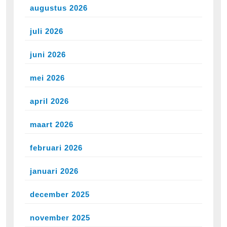
augustus 2026
juli 2026
juni 2026
mei 2026
april 2026
maart 2026
februari 2026
januari 2026
december 2025
november 2025