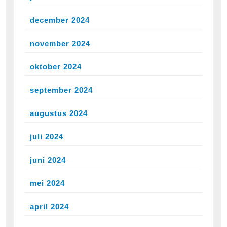
december 2024
november 2024
oktober 2024
september 2024
augustus 2024
juli 2024
juni 2024
mei 2024
april 2024