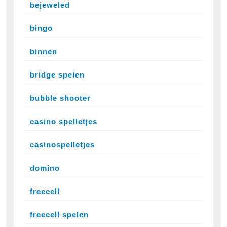
bejeweled
bingo
binnen
bridge spelen
bubble shooter
casino spelletjes
casinospelletjes
domino
freecell
freecell spelen