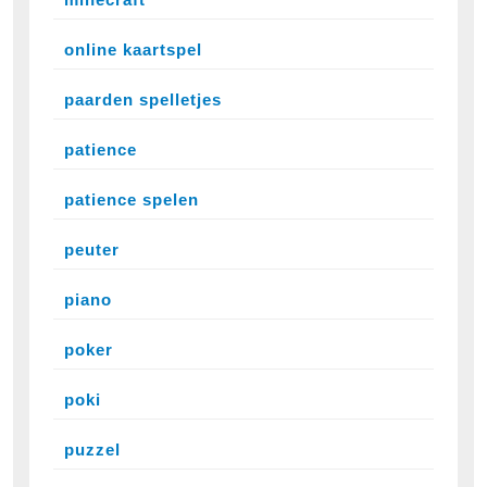
online kaartspel
paarden spelletjes
patience
patience spelen
peuter
piano
poker
poki
puzzel