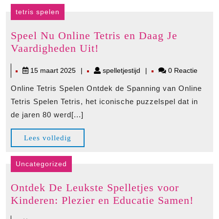
op
tetris spelen
afstand
Speel Nu Online Tetris en Daag Je
Speel
Vaardigheden Uit!
Nu
15
spelletjestijd
15 maart 2025
spelletjestijd
0 Reactie
Online
maart
Tetris
Online Tetris Spelen Ontdek de Spanning van Online
2025
en
Tetris Spelen Tetris, het iconische puzzelspel dat in
Daag
de jaren 80 werd[...]
Je
Vaardigheden
Lees
Lees volledig
Uit!
volledig
Uncategorized
Ontdek De Leukste Spelletjes voor
Ontd
Kinderen: Plezier en Educatie Samen!
De