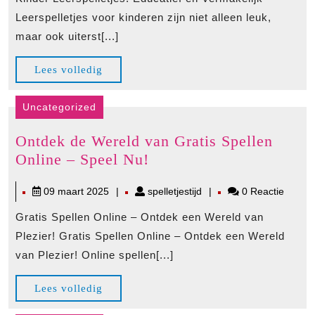
Kinder
Leerspelletjes voor kinderen zijn niet alleen leuk,
Leerspelletjes
maar ook uiterst[...]
Lees
Lees volledig
volledig
Uncategorized
Ontdek de Wereld van Gratis Spellen
Ontdek
Online – Speel Nu!
de
09
spelletjestijd
09 maart 2025
spelletjestijd
0 Reactie
Wereld
maart
van
Gratis Spellen Online – Ontdek een Wereld van
2025
Gratis
Plezier! Gratis Spellen Online – Ontdek een Wereld
Spellen
van Plezier! Online spellen[...]
Online
–
Lees
Lees volledig
Speel
volledig