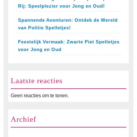
Rij: Speelplezier voor Jong en Oud!
Spannende Avonturen: Ontdek de Wereld
van Politie Spelletjes!
Feestelijk Vermaak: Zwarte Piet Spelletjes
voor Jong en Oud
Laatste reacties
Geen reacties om te tonen.
Archief