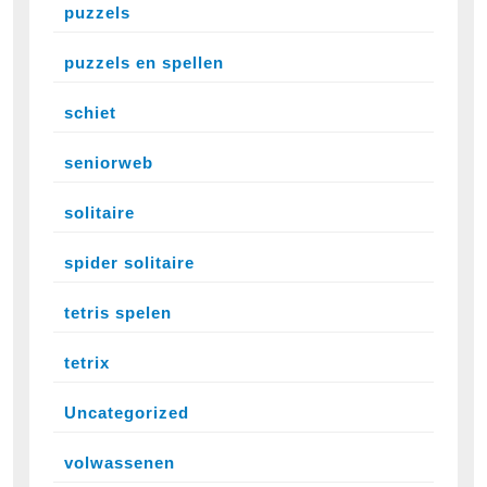
puzzels
puzzels en spellen
schiet
seniorweb
solitaire
spider solitaire
tetris spelen
tetrix
Uncategorized
volwassenen