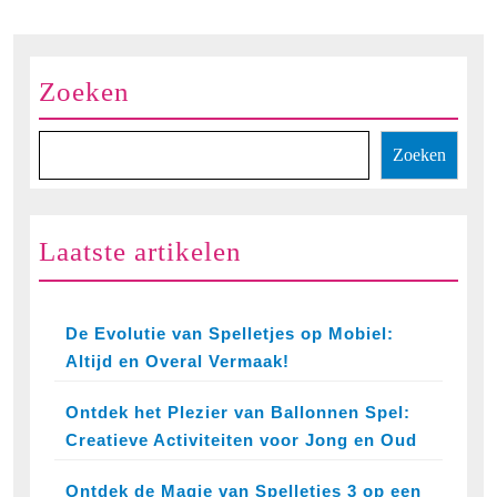
Zoeken
Zoeken
Laatste artikelen
De Evolutie van Spelletjes op Mobiel:
Altijd en Overal Vermaak!
Ontdek het Plezier van Ballonnen Spel:
Creatieve Activiteiten voor Jong en Oud
Ontdek de Magie van Spelletjes 3 op een