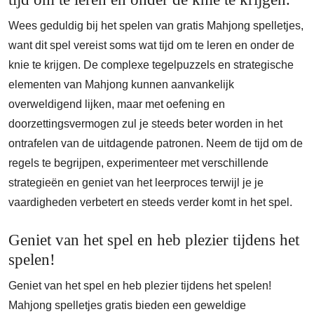
Wees geduldig bij het spelen van gratis Mahjong spelletjes,
want dit spel vereist soms wat tijd om te leren en onder de
knie te krijgen. De complexe tegelpuzzels en strategische
elementen van Mahjong kunnen aanvankelijk
overweldigend lijken, maar met oefening en
doorzettingsvermogen zul je steeds beter worden in het
ontrafelen van de uitdagende patronen. Neem de tijd om de
regels te begrijpen, experimenteer met verschillende
strategieën en geniet van het leerproces terwijl je je
vaardigheden verbetert en steeds verder komt in het spel.
Geniet van het spel en heb plezier tijdens het
spelen!
Geniet van het spel en heb plezier tijdens het spelen!
Mahjong spelletjes gratis bieden een geweldige