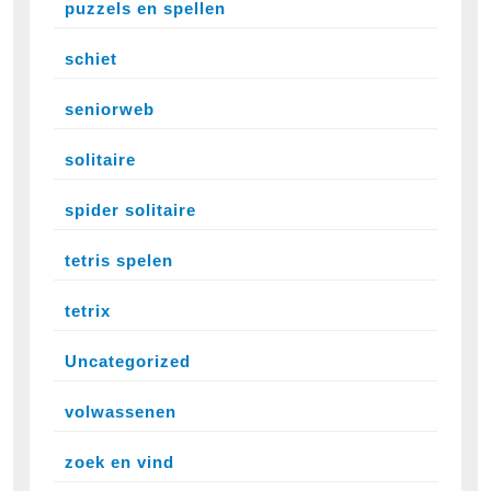
puzzels en spellen
schiet
seniorweb
solitaire
spider solitaire
tetris spelen
tetrix
Uncategorized
volwassenen
zoek en vind