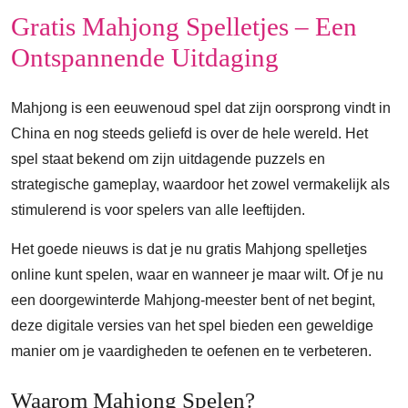
Gratis Mahjong Spelletjes – Een
Ontspannende Uitdaging
Mahjong is een eeuwenoud spel dat zijn oorsprong vindt in
China en nog steeds geliefd is over de hele wereld. Het
spel staat bekend om zijn uitdagende puzzels en
strategische gameplay, waardoor het zowel vermakelijk als
stimulerend is voor spelers van alle leeftijden.
Het goede nieuws is dat je nu gratis Mahjong spelletjes
online kunt spelen, waar en wanneer je maar wilt. Of je nu
een doorgewinterde Mahjong-meester bent of net begint,
deze digitale versies van het spel bieden een geweldige
manier om je vaardigheden te oefenen en te verbeteren.
Waarom Mahjong Spelen?