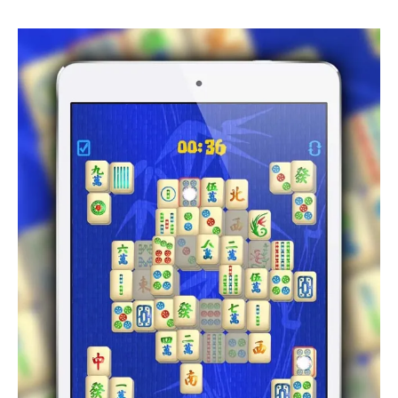
Plezier