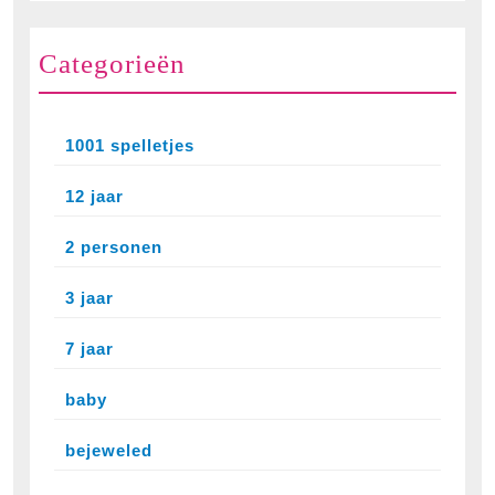
Categorieën
1001 spelletjes
12 jaar
2 personen
3 jaar
7 jaar
baby
bejeweled