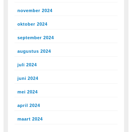
november 2024
oktober 2024
september 2024
augustus 2024
juli 2024
juni 2024
mei 2024
april 2024
maart 2024