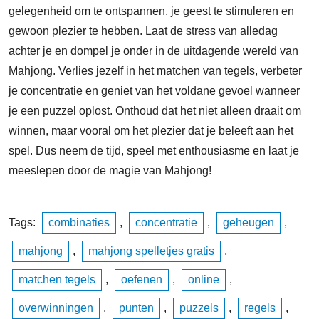
gelegenheid om te ontspannen, je geest te stimuleren en
gewoon plezier te hebben. Laat de stress van alledag
achter je en dompel je onder in de uitdagende wereld van
Mahjong. Verlies jezelf in het matchen van tegels, verbeter
je concentratie en geniet van het voldane gevoel wanneer
je een puzzel oplost. Onthoud dat het niet alleen draait om
winnen, maar vooral om het plezier dat je beleeft aan het
spel. Dus neem de tijd, speel met enthousiasme en laat je
meeslepen door de magie van Mahjong!
Tags:
combinaties
,
concentratie
,
geheugen
,
mahjong
,
mahjong spelletjes gratis
,
matchen tegels
,
oefenen
,
online
,
overwinningen
,
punten
,
puzzels
,
regels
,