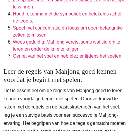
te winnen.
Houd rekening met de symboliek en betekenis achter
de tegels.
Speel met concentratie en focus om geen belangrijke
zetten te missen.
Wees geduldig, Mahjong vereist soms wat tijd om te
leren en onder de knie te krijgen.
Geniet van het spel en heb plezier tijdens het spelen!
Leer de regels van Mahjong goed kennen
voordat je begint met spelen.
Het is essentieel om de regels van Mahjong goed te leren
kennen voordat je begint met spelen. Door vertrouwd te
raken met de regels en de basisstrategieën van het spel,
leg je een stevige basis voor een succesvolle Mahjong-
ervaring. Het begrijpen van hoe de tegels gematcht moeten