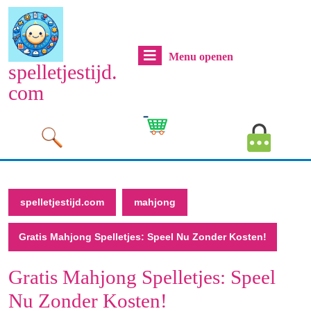
Naar
de
inhoud
Menu
Menu openen
gaan
spelletjestijd.
Naar
openen
com
de
inhoud
Cart
MyAcco
gaan
Image
Image
spelletjestijd.com
mahjong
Gratis Mahjong Spelletjes: Speel Nu Zonder Kosten!
Gratis Mahjong Spelletjes: Speel
Nu Zonder Kosten!