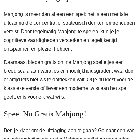
Mahjong is meer dan alleen een spel; het is een mentale
uitdaging die concentratie, strategisch denken en geheugen
vereist. Door regelmatig Mahjong te spelen, kun je je
cognitieve vaardigheden versterken en tegelijkertijd
ontspannen en plezier hebben.
Daarnaast bieden gratis online Mahjong spelletjes een
breed scala aan variaties en moeilijkheidsgraden, waardoor
er altijd iets nieuws te ontdekken valt. Of je nu kiest voor de
klassieke versie of liever een moderne twist aan het spel
geeft, er is voor elk wat wils.
Speel Nu Gratis Mahjong!
Ben je klaar om de uitdaging aan te gaan? Ga naar een van