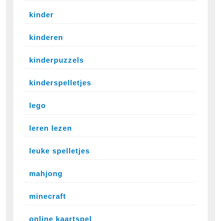
kinder
kinderen
kinderpuzzels
kinderspelletjes
lego
leren lezen
leuke spelletjes
mahjong
minecraft
online kaartspel