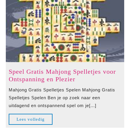
Sp
Speel Gratis Mahjong Spelletjes voor
Speel
Ontspanning en Plezier
Gratis
Mahjong Gratis Spelletjes Spelen Mahjong Gratis
Mahjong
Spelletjes Spelen Ben je op zoek naar een
Spelletjes
uitdagend en ontspannend spel om je[...]
voor
Ontspanning
Lees
Lees volledig
en
volledig