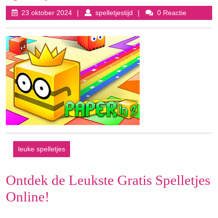
23
spelletjestijd
23 oktober 2024
spelletjestijd
0 Reactie
oktober
2024
leuke spelletjes
Ontdek de Leukste Gratis Spelletjes
Online!