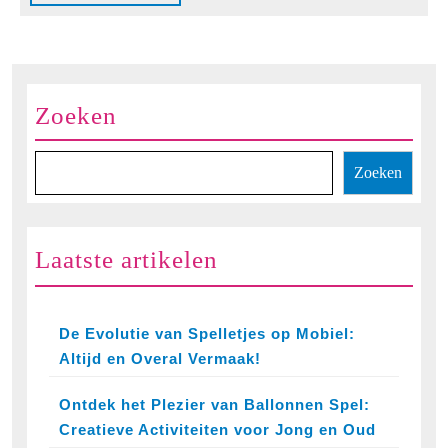
Met
volledig
Vrienden
Zoeken
Zoeken
Laatste artikelen
De Evolutie van Spelletjes op Mobiel:
Altijd en Overal Vermaak!
Ontdek het Plezier van Ballonnen Spel:
Creatieve Activiteiten voor Jong en Oud