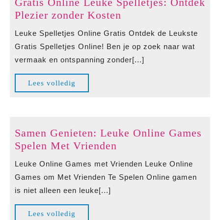
Gratis Online Leuke Spelletjes: Ontdek
Gratis
Plezier zonder Kosten
Online
Leuke Spelletjes Online Gratis Ontdek de Leukste
Leuke
Gratis Spelletjes Online! Ben je op zoek naar wat
Spelletjes:
vermaak en ontspanning zonder[...]
Ontdek
Plezier
Lees
Lees volledig
zonder
volledig
Kosten
Samen Genieten: Leuke Online Games
Samen
Spelen Met Vrienden
Genieten:
Leuke Online Games met Vrienden Leuke Online
Leuke
Games om Met Vrienden Te Spelen Online gamen
Online
is niet alleen een leuke[...]
Games
Spelen
Lees
Lees volledig