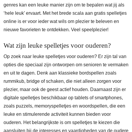
genres kan een leuke manier zijn om te bepalen wat jij als
‘hele leuk’ ervaart. Met het brede scala aan gratis spelletjes
online is er voor ieder wat wils om plezier te beleven en
nieuwe favorieten te ontdekken. Veel speelplezier!
Wat zijn leuke spelletjes voor ouderen?
Op zoek naar leuke spelletjes voor ouderen? Er zijn tal van
opties die speciaal zijn ontworpen om senioren te vermaken
en uit te dagen. Denk aan klassieke bordspellen zoals
rummikub, bridge of schaken, die niet alleen zorgen voor
plezier, maar ook de geest actief houden. Daarnaast zijn er
digitale spelletjes beschikbaar op tablets of smartphones,
zoals puzzels, memoryspelletjes en woordspellen, die een
leuke en stimulerende activiteit kunnen bieden voor
ouderen. Het belangrijkste is om spelletjes te kiezen die
aansluiten bij de interesses en vaardigheden van de oudere