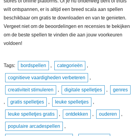
stores of online platforms. Of je nu onderweg bent of thuis
wilt ontspannen, er is altijd een breed scala aan spellen
beschikbaar om gratis te downloaden en van te genieten.
Vergeet niet om de beoordelingen en recensies te bekijken
om de beste spellen te vinden die aan jouw voorkeuren
voldoen!
Tags:
bordspellen
,
categorieën
,
cognitieve vaardigheden verbeteren
,
creativiteit stimuleren
,
digitale spelletjes
,
genres
,
gratis spelletjes
,
leuke spelletjes
,
leuke spelletjes gratis
,
ontdekken
,
ouderen
,
populaire arcadespellen
,