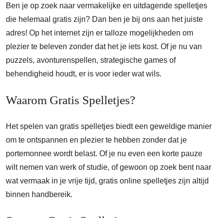
Ben je op zoek naar vermakelijke en uitdagende spelletjes
die helemaal gratis zijn? Dan ben je bij ons aan het juiste
adres! Op het internet zijn er talloze mogelijkheden om
plezier te beleven zonder dat het je iets kost. Of je nu van
puzzels, avonturenspellen, strategische games of
behendigheid houdt, er is voor ieder wat wils.
Waarom Gratis Spelletjes?
Het spelen van gratis spelletjes biedt een geweldige manier
om te ontspannen en plezier te hebben zonder dat je
portemonnee wordt belast. Of je nu even een korte pauze
wilt nemen van werk of studie, of gewoon op zoek bent naar
wat vermaak in je vrije tijd, gratis online spelletjes zijn altijd
binnen handbereik.