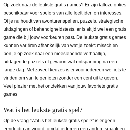
Op zoek naar de leukste gratis games? Er zijn talloze opties
beschikbaar voor spelers van alle leeftijden en interesses.
Of je nu houdt van avonturenspellen, puzzels, strategische
uitdagingen of behendigheidstests, er is altijd wel een gratis
game die bij jouw voorkeuren past. De leukste gratis games
kunnen variëren afhankelijk van wat je zoekt: misschien
ben je op zoek naar een meeslepende verhaallijn,
uitdagende puzzels of gewoon wat ontspanning na een
lange dag. Met zoveel keuzes is er voor iedereen wel iets te
vinden om van te genieten zonder een cent uit te geven.
Veel plezier met het ontdekken van jouw favoriete gratis
games!
Wat is het leukste gratis spel?
Op de vraag “Wat is het leukste gratis spel?” is er geen
eenduidig antwoord, omdat iedereen een andere smaak en