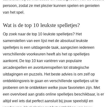
persoon, zodat ze met plezier kunnen spelen en genieten
van het spel.
Wat is de top 10 leukste spelletjes?
Op zoek naar de top 10 leukste spelletjes? Het
samenstellen van een lijst met de absoluut leukste
spelletjes is een uitdagende taak, aangezien iedereen
verschillende voorkeuren heeft als het op spelletjes
aankomt. De top 10 kan variëren van populaire
arcadespellen en avonturenspellen tot strategische
uitdagingen en puzzels. Het beste advies is om zelf op
ontdekkingsreis te gaan en verschillende spelletjes uit te
proberen om te ontdekken welke jouw favorieten zijn. Met
een overvloed aan gratis online spelletjes beschikbaar, is er
altijd wel iets dat perfect aansluit bij jouw speelstijl en