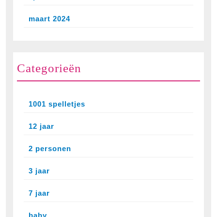
maart 2024
Categorieën
1001 spelletjes
12 jaar
2 personen
3 jaar
7 jaar
baby