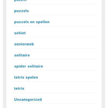
puzzels
puzzels en spellen
schiet
seniorweb
solitaire
spider solitaire
tetris spelen
tetrix
Uncategorized