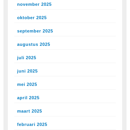
november 2025
oktober 2025
september 2025
augustus 2025
juli 2025
juni 2025
mei 2025
april 2025
maart 2025
februari 2025