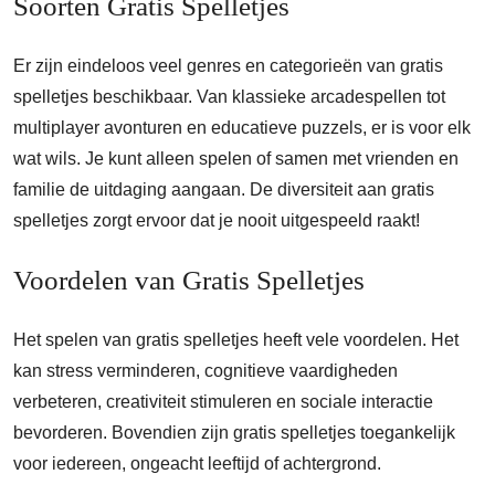
Soorten Gratis Spelletjes
Er zijn eindeloos veel genres en categorieën van gratis
spelletjes beschikbaar. Van klassieke arcadespellen tot
multiplayer avonturen en educatieve puzzels, er is voor elk
wat wils. Je kunt alleen spelen of samen met vrienden en
familie de uitdaging aangaan. De diversiteit aan gratis
spelletjes zorgt ervoor dat je nooit uitgespeeld raakt!
Voordelen van Gratis Spelletjes
Het spelen van gratis spelletjes heeft vele voordelen. Het
kan stress verminderen, cognitieve vaardigheden
verbeteren, creativiteit stimuleren en sociale interactie
bevorderen. Bovendien zijn gratis spelletjes toegankelijk
voor iedereen, ongeacht leeftijd of achtergrond.