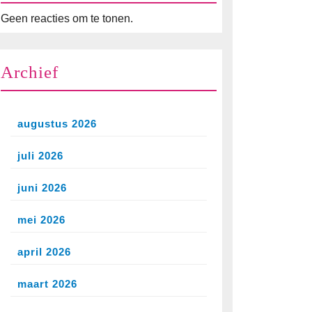
Geen reacties om te tonen.
Archief
augustus 2026
juli 2026
juni 2026
mei 2026
april 2026
maart 2026