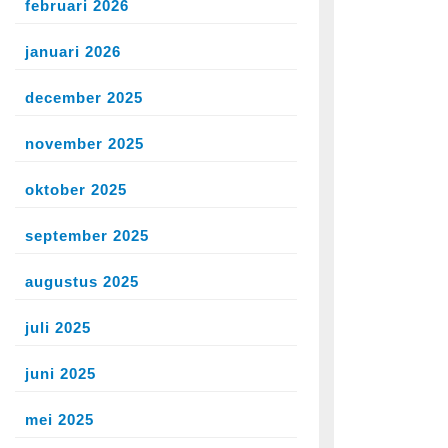
februari 2026
januari 2026
december 2025
november 2025
oktober 2025
september 2025
augustus 2025
juli 2025
juni 2025
mei 2025