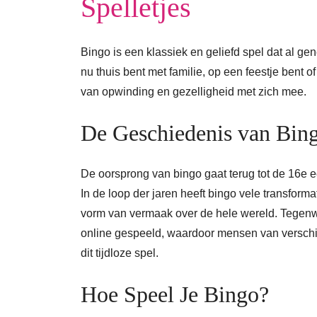
Spelletjes
Bingo is een klassiek en geliefd spel dat al gen
nu thuis bent met familie, op een feestje bent o
van opwinding en gezelligheid met zich mee.
De Geschiedenis van Bin
De oorsprong van bingo gaat terug tot de 16e ee
In de loop der jaren heeft bingo vele transform
vorm van vermaak over de hele wereld. Tegenwo
online gespeeld, waardoor mensen van verschi
dit tijdloze spel.
Hoe Speel Je Bingo?