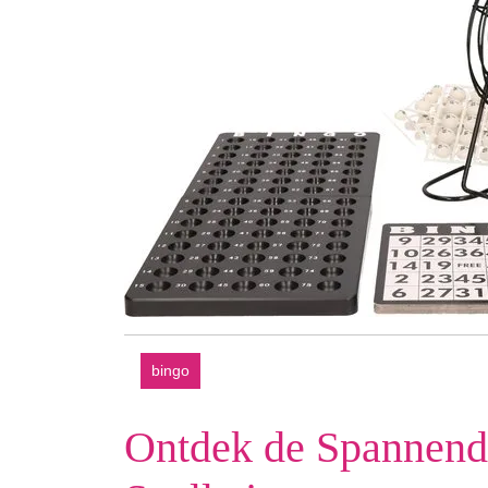
bingo
Ontdek de Spannend