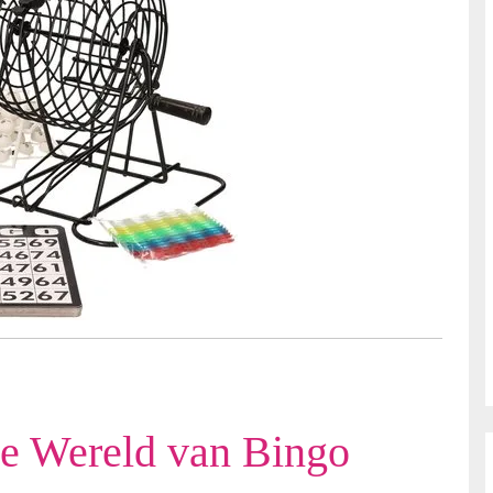
e Wereld van Bingo