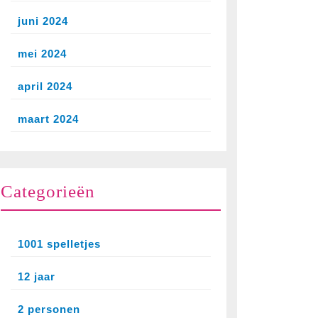
juni 2024
mei 2024
april 2024
maart 2024
Categorieën
1001 spelletjes
12 jaar
2 personen