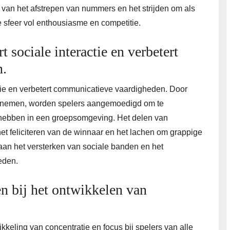
van het afstrepen van nummers en het strijden om als
e sfeer vol enthousiasme en competitie.
 sociale interactie en verbetert
n.
ctie en verbetert communicatieve vaardigheden. Door
e nemen, worden spelers aangemoedigd om te
 hebben in een groepsomgeving. Het delen van
et feliciteren van de winnaar en het lachen om grappige
aan het versterken van sociale banden en het
eden.
n bij het ontwikkelen van
keling van concentratie en focus bij spelers van alle